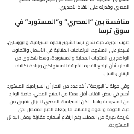
المصري وقدرته على النفاذ التصديري.
منافسة بين “المصري” و”المستورد” في
سوق ترسا
جنوب الجيزة، حيث شارع ترسا الشهير بتجارة السيراميك والبورسلين،
تسيطر على المشهد، الارتفاعات المتتالية في الأسعار، والتفاوت
الواضح بين المنتجات المحلية والمستوردة، وسط شكاوى من
التجار بشأن تراجع القدرة الشرائية للمستهلكين وزيادة تكاليف
الإنتاج والنقل.
وفي جولة لـ”البورصة”، أكد عدد من التجار أن السيراميك المستورد
أصبح في بعض الفئات أقل سعرًا من المنتج المحلي، خاصة الوارد
من السعودية وليبيا .. لكن السيراميك المصري لا يزال يتفوق من
حيث الجودة والقوة والمتانة، ما يجعله الخيار المفضل لدى
شريحة كبيرة من العملاء رغم ارتفاع أسعاره مقارنة ببعض البدائل
المستوردة.