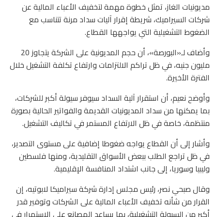
مديونيات الغاز، تمثل خطوة مهمة لتخفيف الأعباء المالية عن
شركات السيراميك، شريطة إقرار آليات سداد مرنة تتناسب مع
الضغوط التشغيلية التي يواجهها القطاع.
وأضاف لـ«البورصة»، أن حجم المديونية على الشركة يتجاوز 20
مليون جنيه، في ظل تراكم الالتزامات وارتفاع تكلفة التشغيل خلال
الفترة الأخيرة.
وأوضح نعيم، أن استقرار آلية السداد سيوفر سيولة أكبر للشركات،
بما يمكنها من سداد المديونيات القديمة والفواتير الحالية بصورة
منتظمة، خاصة في ظل الارتفاع المستمر في تكاليف التشغيل.
وأشار إلى أن القطاع يواجه ضغوطا إضافية على مستوى التصدير،
في ظل تراجع الطلب ببعض الأسواق التقليدية، ومنها فلسطين
وليبيا وسوريا، إلى جانب اشتداد المنافسة الإقليمية.
وقال صبحي نصر، رئيس مجلس إدارة شركة سيراميكا لابوتيه، إن
القرار من شأنه تخفيف الأعباء المالية على الشركات وتوفير قدر
أكبر من السيولة التشغيلية، بما يساعد المصانع على الاستمرار في