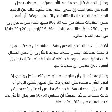
وخلال الجولة، قال جمعة عبد الله، مسؤول المبيعات بمحل
العتريس للسيراميك،إن سوق السيراميك يشهد حالة من الركود
الحاد نتيجة الارتفاعات المتتالية في الأسعار ، موضحًا أن أسعار
بعض المنتجات قفزت من نحو 80 و90 جنيهًا للمتر قبل عامين إلى
حوالي 250 جنيهًا حاليًا، مع زيادات متكررة تتراوح بين 20 و30 جنيهًا
في المتر العام الحالي.
أضاف أن هذا الارتفاع انعكس بشكل مباشر على حركة البيع، إذ
تراجعت معدلات الإقبال بصورة كبيرة، لافتًا إلى أن بعض المحال
كانت تحقق مبيعات يومية منتظمة، بينما قد تمر فترات تصل إلى
أسبوع دون تسجيل أي عمليات بيع.
وأشار عبدالله، إلى أن سلوك المستهلكين تغير بشكل واضح، إذ
أصبح الشراء يقتصر على الضروريات مثل تجهيز شقق الزواج أو
الانتقال إلى وحدات سكنية جديدة، بدلًا من أعمال التجديد التي
كانت منتشرة سابقًا، مضيفًا أن مقاس 60×60 سم يظل الأكثر طلبًا
لديه باعتباره من الفئة المتوسطة.