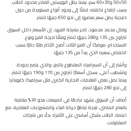
50×50 و30×60 سم، بينما يظل البورسلين الفاخر محدود الطلب
بسبب ارتفاع تكلفته، لافتًا إلى وجود أنواع مستوردة من دول
خليجية يصل سعر بعضها إلى نحو 650 جنيهًا للمتر.
وقال محمد محمود، تاجر بشركة الفهد، إن الأسعار داخل السوق
تتراوح بين 135 و280 جنيهًا للمتر وفقًا لدرجة الفرز ونوع
الاستخدام، موضحًا أن الفرز الثالث أصبح الأكثر طلبًا حاليًا بسبب
انخفاض سعره الذي يبدأ من 135 جنيهًا.
وأشار إلى أن السيراميك المقطوع بالليزر، والذي يتميز بجودة
وتشطيب أعلى، يسجل أسعارًا تتراوح بين 170 و190 جنيهًا للمتر،
بينما تصل بعض العلامات التجارية الكبرى مثل سيراميكا كليوباترا
إلى نحو 280 جنيهًا للمتر.
أضاف أن السوق يشهد تراجعًا في المبيعات بنحو 30% مقارنة
بالعام الماضي، نتيجة تباطؤ حركة البناء والمشروعات العقارية، مع
اعتماد الطلب بشكل أساسي على الأفراد بدلًا من شركات
المقاولات.