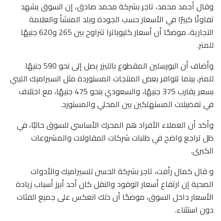
وقال أحمد محمد، تاجر بشركة محمد صادق، إن السوق يشهد
تفاوتًا كبيرًا في الأسعار حسب الجودة وبلد المنشأ والعلامة
التجارية، موضحًا أن أسعار كليوباترا تتراوح بين 265 و620 جنيهًا
للمتر.
وأضاف أن البورسلين المقطوع بالليزر يصل إلى نحو 590 جنيهًا
للمتر، بينما تتوافر بعض المنتجات المستوردة مثل السيراميك الليبي
بسعر يقارب 375 جنيهًا، والسعودي بنحو 475 جنيهًا، مع اختلاف
في تفضيلات المستهلكين بين المحلي والمستورد.
وأكد أن العملاء الأفراد هم المحرك الأساسي للسوق حاليًا، في
ظل تراجع واضح في طلبات شركات المقاولات والمشروعات
الكبرى.
و قال كمال رأفت، تاجر بشركة الحسن للسيراميك والأدوات
الصحية إن ارتفاع أسعار الوقود والنقل كان أحد أبرز أسباب زيادة
الأسعار داخل السوق، موضحًا أن ذلك انعكس على جميع الفئات
دون استثناء.