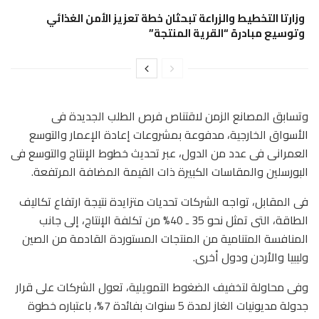
وزارتا التخطيط والزراعة تبحثان خطة تعزيز الأمن الغذائي
وتوسيع مبادرة “القرية المنتجة”
وتسابق المصانع الزمن لاقتناص فرص الطلب الجديدة فى
الأسواق الخارجية، مدفوعة بمشروعات إعادة الإعمار والتوسع
العمرانى فى عدد من الدول، عبر تحديث خطوط الإنتاج والتوسع فى
البورسلين والمقاسات الكبيرة ذات القيمة المضافة المرتفعة.
فى المقابل، تواجه الشركات تحديات متزايدة نتيجة ارتفاع تكاليف
الطاقة، التى تمثل نحو 35 ـ 40% من تكلفة الإنتاج، إلى جانب
المنافسة المتنامية من المنتجات المستوردة القادمة من الصين
وليبيا والأردن ودول أخرى.
وفى محاولة لتخفيف الضغوط التمويلية، تعول الشركات على قرار
جدولة مديونيات الغاز لمدة 5 سنوات بفائدة 7%، باعتباره خطوة