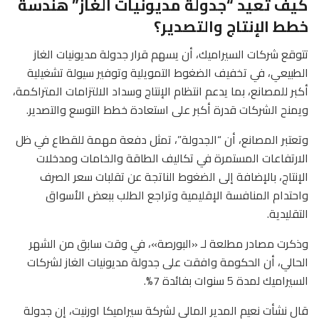
كيف تعيد “جدولة مديونيات الغاز” هندسة
خطط الإنتاج والتصدير؟
تتوقع شركات السيراميك، أن يسهم قرار جدولة مديونيات الغاز
الطبيعي، في تخفيف الضغوط التمويلية وتوفير سيولة تشغيلية
أكبر للمصانع، بما يدعم انتظام الإنتاج وسداد الالتزامات المتراكمة،
ويمنح الشركات قدرة أكبر على استعادة خطط التوسع والتصدير.
وتعتبر المصانع، أن “الجدولة”، تمثل دفعة مهمة للقطاع في ظل
الارتفاعات المستمرة في تكاليف الطاقة والخامات ومدخلات
الإنتاج، بالإضافة إلى الضغوط الناتجة عن تقلبات سعر الصرف
واحتدام المنافسة الإقليمية وتراجع الطلب ببعض الأسواق
التقليدية.
وذكرت مصادر مطلعة لـ «البورصة»، في وقت سابق من الشهر
الحالي، أن الحكومة وافقت على جدولة مديونيات الغاز لشركات
السيراميك لمدة 5 سنوات بفائدة 7%.
قال نشأت نعيم المدير المالى لشركة سيراميكا اورنيت، إن جدولة