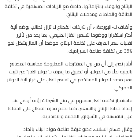
الإنتاج والوفاء بالتزاماتها، خاصة مع الزيادات المستمرة في تكلفة
الطاقة والخامات ومدخلات الإنتاج.
وأضاف لـ«البورصة»، أن شركات القطاع لا تزال تطالب بوضع آلية
أكثر استقرارا ووضوحا لتسعير الغاز الطبيعي، بما يحد من تأثير
تقلبات سعر الصرف على تكلفة الإنتاج، موضحا أن الغاز يشكل نحو
%35 من تكلفة صناعة السيراميك.
أشار نصر، إلى أن من بين المقترحات المطروحة محاسبة المصانع
بالجنيه بدلًا من الدولار، أو تطبيق ما يعرف بـ”دولار الغاز” عبر تثبيت
سعر محدد للدولار المستخدم في تسعير الغاز، على غرار آلية الدولار
الجمركي.
فاستقرار تكلفة الغاز سيسهم في منح الشركات رؤية أوضح عند
إعداد خطط الإنتاج والتسعير، كما يدعم قدرة القطاع على الحفاظ
على تنافسيته في الأسواق المحلية والتصديرية.
وقال حسام السلاب، عضو غرفة صناعة مواد البناء باتحاد
الصناعات، إن تراكم مديونيات الغاز على شركات السيراميك جاء