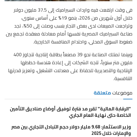
فى وقت ارتفعت فيه واردات السيراميك إلى 37.5 مليون دولار
خلال أول شهرين من 2026، بنمو 19% على أساس سنوى،
وتراجعت المبيعات لدى بعض التجار بنسب وصلت إلى 50%، تجد
صناعة السيراميك المصرية نفسها أمام معادلة معقدة تجمع بين
ضغوط السوق المحلى، واحتدام المنافسة الخارجية.
وبينما تمتلك الصناعة نحو 39 مصنعاً بطاقة إنتاجية تتجاوز 400
مليون متر سنوياً، تتجه الشركات إلى إعادة هندسة خططها
الإنتاجية والتصديرية للحفاظ على معدلات التشغيل، وتعزيز قدرتها
التنافسية.
موضوعات
متعلقة
“الرقابة المالية” تقرر مد فترة توفيق أوضاع صناديق التأمين
الخاصة حتى نهاية العام الجاري
وزير الاستثمار: 9.68 مليار دولار حجم التبادل التجاري بين مصر
والإمارات خلال 2025