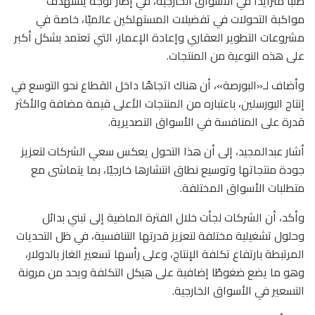
طلبا متزايدًا في الأسواق الخارجية، في إطار توجه يستهدف
مواكبة التحولات في تفضيلات المستهلكين عالميًا، خاصة في
مشروعات التطوير العقاري وإعادة الإعمار، التي تعتمد بشكل أكبر
على هذه النوعية من المنتجات.
وأضاف لـ«البورصة»، أن هناك اتجاهًا داخل القطاع نحو التوسع في
إنتاج البورسلين، باعتباره من المنتجات الأعلى قيمة مضافة والأكثر
قدرة على المنافسة في الأسواق التصديرية.
أشار عبدالمجيد، إلى أن هذا التحول يعكس سعي الشركات لتعزيز
جودة منتجاتها وتوسيع نطاق انتشارها خارجيًا، بما يتماشى مع
متطلبات الأسواق المختلفة.
وأكد، أن الشركات لجأت خلال الفترة الماضية إلى تبني بدائل
وحلول تشغيلية مختلفة لتعزيز قدرتها التنافسية، في ظل التحديات
المرتبطة بارتفاع تكلفة الإنتاج، وعلى رأسها تسعير الغاز بالدولار،
وهو ما يضع ضغوطًا إضافية على هيكل التكلفة ويحد من مرونة
التسعير في الأسواق الخارجية.