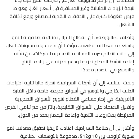
نتيجة الزيادات المتتالية وغير المستقرة في أسعار الغاز، وهو ما
فرض ضغوطًا كبيرة على التدفقات النقدية للمصانع ورفع تكلفة
التشغيل.
وأضاف لـ«البورصة»، أن القطاع لا يزال يمتلك فرصا قوية للنمو
واستعادة معدلاته الطبيعية، مؤكدا أن بدء جدولة مديونيات الغاز،
إلى جانب انتظام صرف المساندة التصديرية للشركات، من شأنه
إعادة تنشيط القطاع تدريجيا ودعم قدرته على زيادة الإنتاج
والتوسع في التصدير مجددًا.
ولفت السلاب، إلى أن شركات السيراميك تتحرك حاليا لتلبية احتياجات
الطلب الخارجي والتوسع في أسواق جديدة، خاصة داخل القارة
الأفريقية، في إطار مساعي القطاع لتنويع الأسواق التصديرية
وتقليل الاعتماد على الأسواق التقليدية، بالتزامن مع تنامي الفرص
المرتبطة بمشروعات التنمية وإعادة الإعمار بعدد من الدول.
وأشار إلى أن صناعة السيراميك اعتادت تاريخيا تحقيق معدلات نمو
سنوية تراوحت بين 10 و12%، مدفوعة بالتوسعات الصناعية