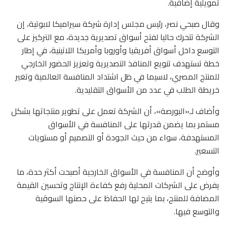
تمويلية إضافية.
وقال صبحي نصر، رئيس مجلس إدارة شركة سيراميكا لابوتية، إن
الشركة تتحرك حاليا لفتح أسواق تصديرية جديدة، مع التركيز على
التوسع داخل أسواق أفريقيا وأوروبا وأمريكا اللاتينية، في إطار
خطة تستهدف تنويع المنافذ التصديرية وتعزيز الحضور الخارجي
للمنتج المصري، لاسيما في ظل اشتداد المنافسة العالمية وتغير
خريطة الطلب في عدد من الأسواق التقليدية.
وأضاف لـ«البورصة»، أن الشركة تعمل على تطوير منتجاتها بشكل
مستمر بما يضمن قدرتها على المنافسة في الأسواق
المستهدفة، سواء من حيث الجودة أو التصميم أو مستويات
التسعير.
وأوضح أن المنافسة في الأسواق الخارجية أصبحت أكثر حدة، ما
يفرض على الشركات المحلية رفع كفاءة الإنتاج وتحسين القيمة
المضافة للمنتج، بما يتيح لها الحفاظ على حصتها السوقية
والتوسع فيها.