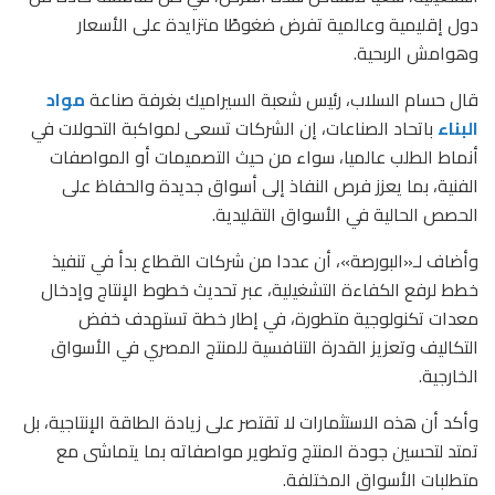
دول إقليمية وعالمية تفرض ضغوطًا متزايدة على الأسعار
وهوامش الربحية.
قال حسام السلاب، رئيس شعبة السيراميك بغرفة صناعة
مواد
البناء
باتحاد الصناعات، إن الشركات تسعى لمواكبة التحولات في
أنماط الطلب عالميا، سواء من حيث التصميمات أو المواصفات
الفنية، بما يعزز فرص النفاذ إلى أسواق جديدة والحفاظ على
الحصص الحالية في الأسواق التقليدية.
وأضاف لـ«البورصة»، أن عددا من شركات القطاع بدأ في تنفيذ
خطط لرفع الكفاءة التشغيلية، عبر تحديث خطوط الإنتاج وإدخال
معدات تكنولوجية متطورة، في إطار خطة تستهدف خفض
التكاليف وتعزيز القدرة التنافسية للمنتج المصري في الأسواق
الخارجية.
وأكد أن هذه الاستثمارات لا تقتصر على زيادة الطاقة الإنتاجية، بل
تمتد لتحسين جودة المنتج وتطوير مواصفاته بما يتماشى مع
متطلبات الأسواق المختلفة.