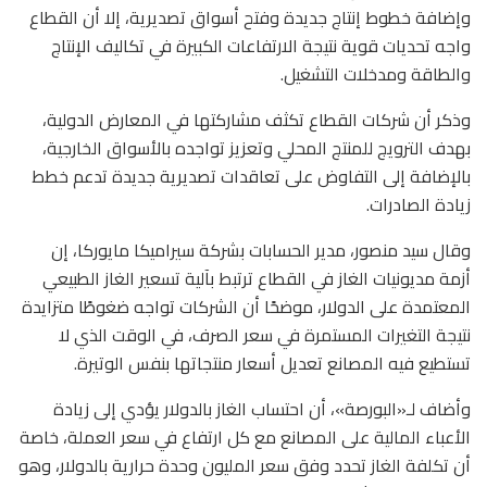
وإضافة خطوط إنتاج جديدة وفتح أسواق تصديرية، إلا أن القطاع
واجه تحديات قوية نتيجة الارتفاعات الكبيرة في تكاليف الإنتاج
والطاقة ومدخلات التشغيل.
وذكر أن شركات القطاع تكثف مشاركتها في المعارض الدولية،
بهدف الترويج للمنتج المحلي وتعزيز تواجده بالأسواق الخارجية،
بالإضافة إلى التفاوض على تعاقدات تصديرية جديدة تدعم خطط
زيادة الصادرات.
وقال سيد منصور، مدير الحسابات بشركة سيراميكا مايوركا، إن
أزمة مديونيات الغاز في القطاع ترتبط بآلية تسعير الغاز الطبيعي
المعتمدة على الدولار، موضحًا أن الشركات تواجه ضغوطًا متزايدة
نتيجة التغيرات المستمرة في سعر الصرف، في الوقت الذي لا
تستطيع فيه المصانع تعديل أسعار منتجاتها بنفس الوتيرة.
وأضاف لـ«البورصة»، أن احتساب الغاز بالدولار يؤدي إلى زيادة
الأعباء المالية على المصانع مع كل ارتفاع في سعر العملة، خاصة
أن تكلفة الغاز تحدد وفق سعر المليون وحدة حرارية بالدولار، وهو