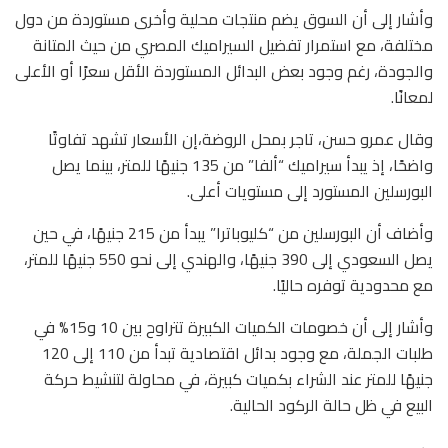
وأشار إلى أن السوق يضم منتجات محلية وأخرى مستوردة من دول
مختلفة، مع استمرار تفضيل السيراميك المصري من حيث المتانة
والجودة، رغم وجود بعض البدائل المستوردة الأقل سعرًا أو الأعلى
لمعانًا.
وقال عمرو حسن، تاجر بمحل الروضة،إن الأسعار تشهد تفاوتًا
واضحًا، إذ يبدأ سيراميك “ألفا” من 135 جنيهًا للمتر، بينما يصل
البورسلين المستورد إلى مستويات أعلى.
وأضاف أن البورسلين من “كليوباترا” يبدأ من 215 جنيهًا، في حين
يصل السعودي إلى 390 جنيهًا، والهندي إلى نحو 550 جنيهًا للمتر،
مع محدودية توفره حاليًا.
وأشار إلى أن خصومات الكميات الكبيرة تتراوح بين 10 و15% في
طلبات الجملة، مع وجود بدائل اقتصادية تبدأ من 110 إلى 120
جنيهًا للمتر عند الشراء بكميات كبيرة، في محاولة لتنشيط حركة
البيع في ظل حالة الركود الحالية.