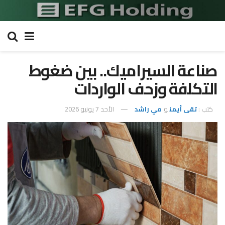
صناعة السيراميك.. بين ضغوط
التكلفة وزحف الواردات
كتب :
تقى أيمن
و
مي راشد
الأحد 7 يونيو 2026