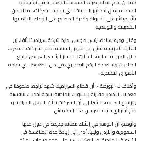
كما أن عدم انتظام صرف المساندة التصديرية في توقيتاتها
المحددة يمثل أحد أبرز التحديات التي تواجه الشركات، لما له من
تأثير مباشر على السيولة وقدرة المصانع على الوفاء بالتزاماتها
التشغيلية والتوسعية.
وقال وجيه بسادة، رئيس مجلس إدارة شركة سيراميكا ألفا، إن
القارة الأفريقية تمثل أبرز الفرص المتاحة أمام الشركات المصرية
خلال المرحلة الحالية، باعتبارها المسار الرئيسي لتعويض تراجع
الصادرات واستعادة الزخم التصديري، في ظل الضغوط التي تواجه
الأسواق التقليدية.
وأضاف لـ«البورصة»، أن قطاع السيراميك شهد تراجعا ملحوظا في
معدلات التصدير مقارنة بالسنوات الماضية، نتيجة تحديات تنافسية
وارتفاع التكلفة، مشيراً إلى أن الشركات بدأت بالفعل التحرك نحو
فتح أسواق بديلة لتعويض هذا الانكماش.
وأوضح، أن التوسع في إنشاء مصانع جديدة في دول منها
السعودية والأردن وليبيا، أدى إلى زيادة حدة المنافسة في
الأسواق الخارجية، ما انعكس سلباً على حجم مبيعات المنتج