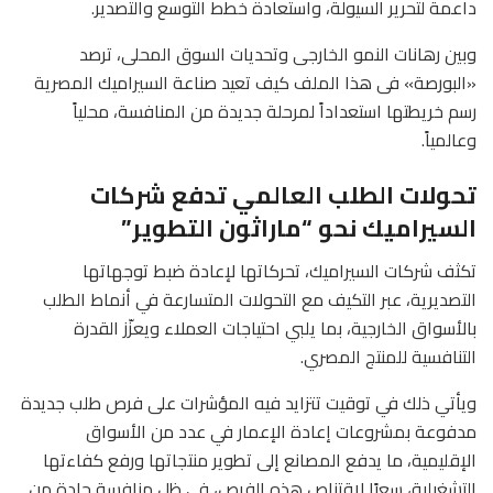
داعمة لتحرير السيولة، واستعادة خطط التوسع والتصدير.
وبين رهانات النمو الخارجى وتحديات السوق المحلى، ترصد
«البورصة» فى هذا الملف كيف تعيد صناعة السيراميك المصرية
رسم خريطتها استعداداً لمرحلة جديدة من المنافسة، محلياً
وعالمياً.
تحولات الطلب العالمي تدفع شركات
السيراميك نحو “ماراثون التطوير”
تكثف شركات السيراميك، تحركاتها لإعادة ضبط توجهاتها
التصديرية، عبر التكيف مع التحولات المتسارعة في أنماط الطلب
بالأسواق الخارجية، بما يلبي احتياجات العملاء ويعزّز القدرة
التنافسية للمنتج المصري.
ويأتي ذلك في توقيت تتزايد فيه المؤشرات على فرص طلب جديدة
مدفوعة بمشروعات إعادة الإعمار في عدد من الأسواق
الإقليمية، ما يدفع المصانع إلى تطوير منتجاتها ورفع كفاءتها
التشغيلية، سعيًا لاقتناص هذه الفرص، في ظل منافسة حادة من