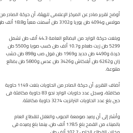
مولاس و4094 طن يوريا و3702 طن أسمنت معبأ و18.8 ألف طن بضائع متنوعة.
وبلغت حركة الوارد من البضائع العامة 44.3 ألف طن تشمل
5299 طن زيت طعام و10.7 ألف طن كسب صويا و5500 طن
خردة و4490 طن حديد و1969 طن فول صب و898 طن خشب
زان و6262 طن أبلاكاش و3426 طن عدس و5800 طن بضائع
متنوعة.
أضاف التقرير، أن حركة الصادر من الحاويات بلغت 1149 حاوية
مكافئة، وسجل عدد حاويات الوارد نحو 83 حاوية مكافئة فى
حين بلغ عدد الحاويات الترانزيت 3274 حاوية مكافئة.
وأشار إلى أن رصيد صومعة الحبوب والغلال للقطاع العام
بالميناء من القمح بلغ 178.5 ألف طن، بينما بلغ رصيده فى
مخازن القطاع الخاص 102.7 ألف طن.