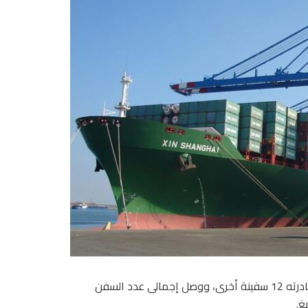
خلال الـ24 ساعة الماضية 11 سفينة، بينما غادرته 12 سفينة أخرى، ووصل إجمالى عدد السفن