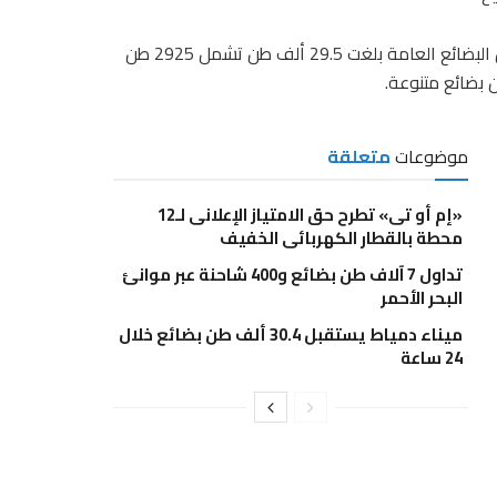
أوضح تقرير صادر عن المركز الإعلامى للهيئة، أن حركة الصادر من البضائع العامة بلغت 29.5 ألف طن تشمل 2925 طن
موضوعات
متعلقة
«إم أو تى» تطرح حق الامتياز الإعلانى لـ12
محطة بالقطار الكهربائى الخفيف
تداول 7 آلاف طن بضائع و400 شاحنة عبر موانئ
البحر الأحمر
ميناء دمياط يستقبل 30.4 ألف طن بضائع خلال
24 ساعة