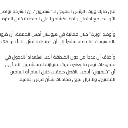
قال مايك ويرث، الرئيس التنفيذي لـ “شيفرون”، إن الشركة توا
الأوسط، مع احتمال زيادة انكشافها على المنطقة خلال الفترة ا
وأوضح “ويرث” خلال فعالية في هيوستن أمس الجمعة، أن ظروف
بالمستويات التاريخية، مشيراً إلى أن المنطقة تمثل حالياً نحو 5% من إجمالي إنتاج الشركة.
وأضاف أن عدداً من دول المنطقة أبدت استعداداً للدخول في
مفاوضات توفر ما يعتبره عوائد متوازنة للمستثمرين، لافتاً إلى
أن “شيفرون” أبرمت بالفعل صفقات خلال العام أو العامين
الماضيين، ولا تزال تجري محادثات بشأن فرص إضافية.