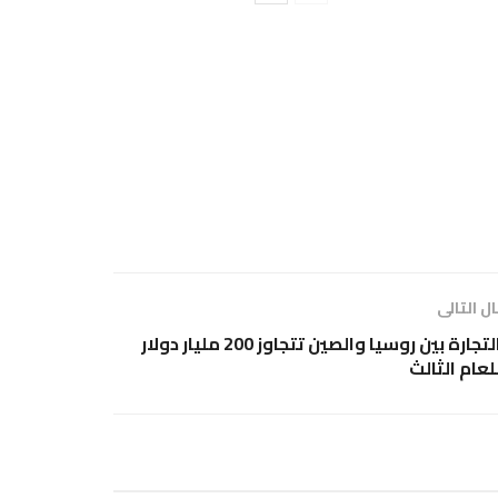
ل التالى
التجارة بين روسيا والصين تتجاوز 200 مليار دولار
لعام الثالث