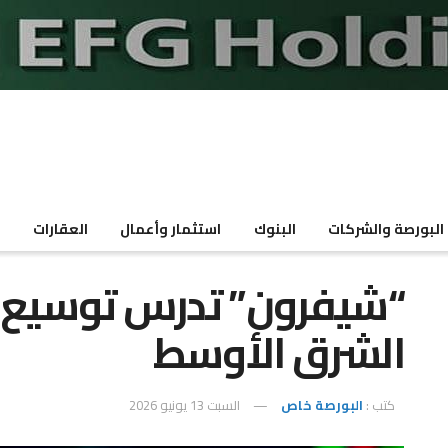
البورصة والشركات
البنوك
استثمار وأعمال
العقارات
م
“شيفرون” تدرس توسيع ا
الشرق الأوسط
كتب :
البورصة خاص
السبت 13 يونيو 2026