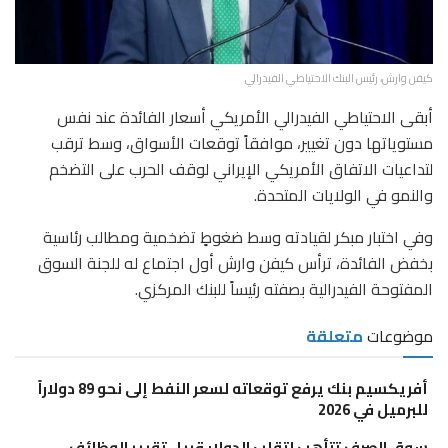
كيفن وارش، رئيس البنك الاحتياطي الفيدرالي
أبقى الاحتياطي الفيدرالي الأمريكي أسعار الفائدة عند نفس
مستوياتها دون تغيير، موافقاً توقعات الأسواق، وسط ترقب
لتداعيات الاتفاق الأمريكي الإيراني لوقف الحرب على التضخم
والنمو في الولايات المتحدة.
وفي اختبار مبكر لقيادته وسط ضغوطٍ تضخمية ومطالب رئاسية
بخفض الفائدة، ترأس كيفن وارش أول اجتماع له للجنة السوق
المفتوحة الفيدرالية بصفته رئيساً للبنك المركزي.
موضوعات
متعلقة
أفريكسيم بنك يرفع توقعاته لسعر النفط إلى نحو 89 دولاراً
للبرميل في 2026
سوق الصرف تتأهب لتقلب الدولار قبيل تقرير الوظائف