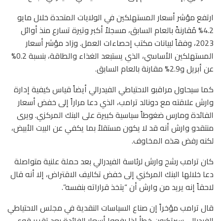
ارتفع مؤشر أسعار المستهلكين في الولايات المتحدة خلال مايو
4.2% مُقارنةً بالعام السابق، مسجلاً أكبر وتيرة تسارع منذ أوائل
2023، وفقاً لبيانات مكتب إحصاءات العمل. وزاد مؤشر أسعار
المستهلكين الأساسي، الذي يستبعد الغذاء والطاقة، بنسبة 0.2%
عن أبريل و2.9% مقارنة بالعام السابق.
كما سيحاول مراقبو الاحتياطي الفيدرالي أيضاً قياس كيفية إدارة
وارش علاقته مع دونالد ترامب، الذي دعا مراراً إلى خفض أسعار
الفائدة ومارس ضغوطاً سياسية كبيرة على البنك المركزي. ويرى
منتقدو وارش أنه قد لا يكون مستقلاً بما يكفي عن البيت الأبيض،
لكنه رفض هذه المخاوف.
كان ترامب رشح وارش لرئاسة الفيدرالي بعد حملة علنية متواصلة
دعا خلالها البنك المركزي إلى خفض تكاليف الاقتراض، إلا أنه قال
لاحقاً إنه يريد من وارش أن “يتخذ قراراته بنفسه”.
قال ترامب مؤخراً إن صناع السياسات النقدية في مجلس الاحتياطي
الفيدرالي سيرتكبون خطأ إذا رفعوا أسعار الفائدة بعد تقرير قوي