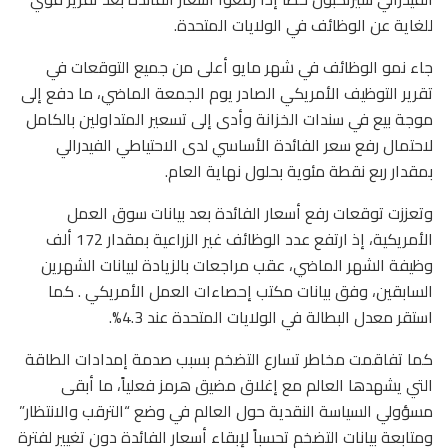
للغاية عن الوظائف في الولايات المتحدة.
جاء نمو الوظائف في شهر مايو أعلى من جميع التوقعات في
تقرير التوظيف الأمريكي الصادر يوم الجمعة الماضي، ما دفع إلى
موجة بيع في سندات الخزانة وأدى إلى تسعير المتداولين بالكامل
لاحتمال رفع سعر الفائدة الأساسي لدى الاحتياطي الفيدرالي
بمقدار ربع نقطة مئوية بحلول نهاية العام.
وتعززت توقعات رفع أسعار الفائدة بعد بيانات سوق العمل
الأمريكية، إذ ارتفع عدد الوظائف غير الزراعية بمقدار 172 ألف
وظيفة الشهر الماضي، عقب مراجعات بالزيادة لبيانات الشهرين
السابقين، وفق بيانات مكتب إحصاءات العمل الأمريكي . كما
استقر معدل البطالة في الولايات المتحدة عند 4.3%.
كما تفاقمت مخاطر تسارع التضخم بسبب صدمة إمدادات الطاقة
التي يشهدها العالم مع إغلاق مضيق هرمز فعلياً، ما أبقى
مسؤولي السياسة النقدية حول العالم في وضع “الترقب والانتظار”
ومتابعة بيانات التضخم تحسباً لإبقاء أسعار الفائدة دون تغيير لفترة