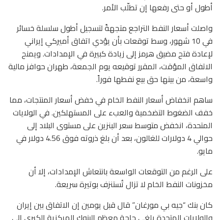
أطول أو حتى رفعها إن تطلّب الأمر.
واصلت أسعار النفط التراجع متجهةً لتسجيل أطول سلسلة خسائر
في 10 شهور، وسط توقعات بأن يؤدي اتفاق أميركي إيراني
لإعادة فتح مضيق هرمز إلى زيادة كبيرة في الإمدادات. ويمنح
الاتفاق المؤقت، المقرر توقيعه يوم الجمعة، طهران حوافز مالية
واسعة، من بينها حق بيع نفطها فوراً.
ساهم انخفاض أسعار النفط الخام في خفض أسعار المنتجات، مما
خفف الضغوط التضخمية والعبء على المستهلكين. في الولايات
المتحدة، انخفض متوسط ​​سعر البنزين على مستوى البلاد إلى
حوالي 4 دولارات للغالون، بعد أن بلغ ذروته فوق 4.56 دولار في
مايو.
على الرغم من التوقعات الواسعة بانتعاش الإمدادات، إلا أن
مخزونات النفط الخام لا تزال تُستنزف بوتيرة سريعة.
كان بنك “جيه بي مورغان” قال قبل يومين إن الاتفاق بين إيران
والولايات المتحدة يلغي حاجة معظم البنوك المركزية الكبرى إلى