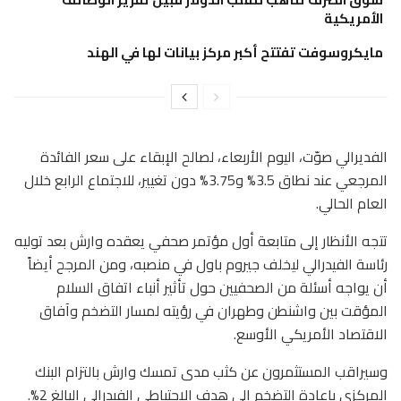
الأمريكية
مايكروسوفت تفتتح أكبر مركز بيانات لها في الهند
الفديرالي صوّت، اليوم الأربعاء، لصالح الإبقاء على سعر الفائدة
المرجعي عند نطاق 3.5% و3.75% دون تغيير، للاجتماع الرابع خلال
العام الحالي.
تتجه الأنظار إلى متابعة أول مؤتمر صحفي يعقده وارش بعد توليه
رئاسة الفيدرالي ليخلف جيروم باول في منصبه، ومن المرجح أيضاً
أن يواجه أسئلة من الصحفيين حول تأثير أنباء اتفاق السلام
المؤقت بين واشنطن وطهران في رؤيته لمسار التضخم وآفاق
الاقتصاد الأمريكي الأوسع.
وسيراقب المستثمرون عن كثب مدى تمسك وارش بالتزام البنك
المركزي بإعادة التضخم إلى هدف الاحتياطي الفيدرالي البالغ 2%.