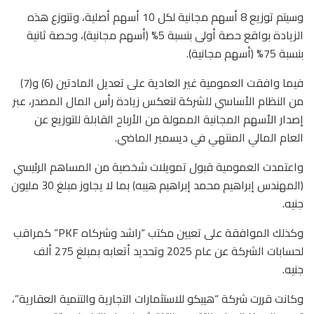
وسيتم توزيع 8 أسهم مجانية لكل 10 أسهم أصلية، وتتوزع هذه
الزيادة بواقع حصة أولى بنسبة 5% (أسهم مجانية)، وحصة ثانية
بنسبة 75% (أسهم مجانية).
فيما وافقت العمومية غير العادية على تعديل المادتين (6) و(7)
من النظام الأساسي للشركة لتعكس زيادة رأس المال المصدر، عبر
إصدار الأسهم المجانية الممولة من الأرباح القابلة للتوزيع عن
العام المالي المنتهي في ديسمبر الماضي.
واعتمدت العمومية قبول تمويلات شخصية من المساهم الرئيسي
(المهندس إبراهيم محمد إبراهيم هيبه) بما لا يجاوز مبلغ 30 مليون
جنيه.
وكذلك الموافقة على تعيين مكتب “راشد وشركاه PKF” كمراقب
لحسابات الشركة عن عام 2025 وتحديد أتعابه بمبلغ 275 ألف
جنيه.
وكانت قررت شركة “هيبكو للاستثمارات التجارية والتنمية العقارية”،