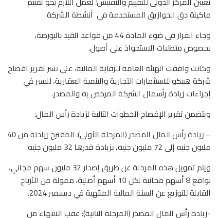
تعيين المركز الدولي للتقييم والتفتيش؛ لعمل اللازم نحو تقييم
ماكينة دق الخوازيق المستخدمة في أنشطة الشركة.
وجاء القرار في ضوء المادة 44 من قواعد القيد بالبورصة،
بخصوص متطلبات الاستحواذ على أصول.
وكانت وافقت الهيئة العامة للرقابة المالية، على نشر تقرير افصاح
شركة هيبكو للاستثمارات التجارية والتنمية العقارية، للسير في
إجراءات زيادة رأسمال الشركة المرخص به والمصدر.
ويتضمن تقرير الإفصاح الخطوات التالية لزيادة رأس المال:
– زيادة رأس المال المصدر (المرحلة الأولى): المقترح زيادته من 40
مليون جنيه إلى 72 مليون جنيه، بزيادة قدرها 32 مليون جنيه.
ويتم تمويل هذه المرحلة عن طريق إصدار 32 مليون سهم مجاني،
بواقع 8 أسهم مجانية لكل 10 أسهم أصلية، ممولة من الأرباح
القابلة للتوزيع عن السنة المالية المنتهية في ديسمبر 2024.
-زيادة رأس المال المصدر (المرحلة الثانية): عقب الانتهاء من