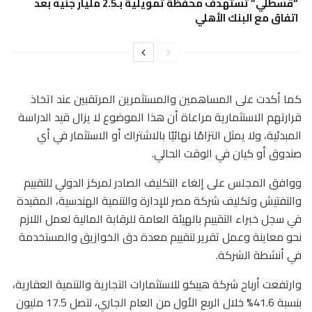
“قسطلي” تستهدف محفظة تمويلية بـ2.5 مليار جنيه بعد
اتفاق مع البنك الأهلي
كما أكدت على المساهمين والمستثمرين المرتقبين عند اتخاذ
قرارتهم الاستثمارية مراعاة أن هذا الموضوع لا يزال قيد الدراسة
المبدئية، ولا يمثل التزامًا نهائيًا بالاشتراك أو الاستثمار في أي
صندوق أو كيان في الوقت الحالي.
ووافق المجلس على إلغاء التكليف الصادر لمركز الدولي للتقييم
والتفتيش وتكليف شركة مصر للإدارة والتنمية الهندسية، المقيدة
في سجل خبراء التقييم بالهيئة العامة للرقابة المالية لعمل اللازم
نحو معاينة وعمل تقرير لتقييم معدة دق الخوازيق والمستخدمة
في أنشطة الشركة.
وارتفعت أرباح شركة هيبكو للاستثمارات التجارية والتنمية العقارية،
بنسبة 41.6% خلال الربع الأول من العام الجاري، لتصل 17.5 مليون