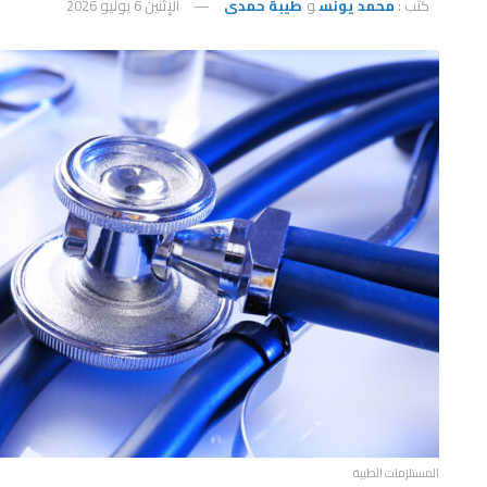
كتب :
محمد يونس
و
طيبة حمدى
الإثنين 6 يوليو 2026
المستلزمات الطبية