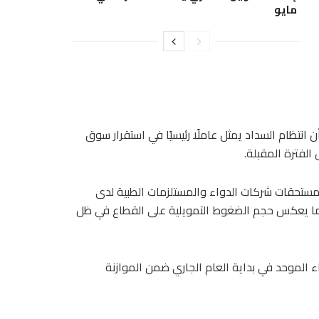
مايو
قية تخص نحو 50 شركة، لافتاً إلى أن انتظام السداد يمثل عاملًا رئيسيًا في استقرار سوق
الفترة المقبلة.
مستحقات شركات الدواء والمستلزمات الطبية لدى
لموحد تجاوز 40 مليار جنيه بنهاية عام 2025، وهو ما يعكس حجم الضغوط التمويلية على القطاع في ظل
9 مليارات جنيه لهيئة الشراء الموحد في بداية العام الجاري ضمن الموازنة