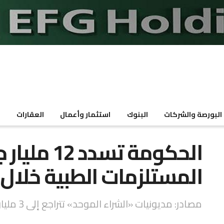
البورصة والشركات
البنوك
استثمار وأعمال
العقارات
م
الحكومة تسدد
المستلزمات الطبية خلال 6 أشهر
مصادر: مديونيات «الشراء الموحد» تتراجع إلى 3 مليارات جنيه مقابل 15 مليارًا