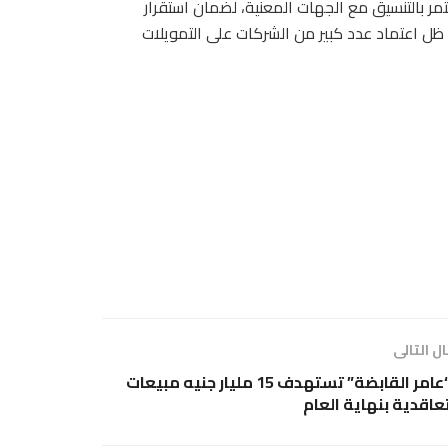
 بالتنسيق مع الجهات المعنية، لضمان استقرار
ظل اعتماد عدد كبير من الشركات على التمويلات
ل التالى
“عامر القابضة” تستهدف 15 مليار جنيه مبيعات
عاقدية بنهاية العام