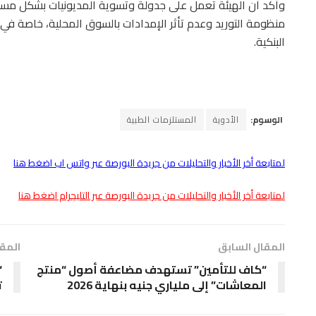
وأكد أن الهيئة تعمل على جدولة وتسوية المديونيات بشكل مستمر
منظومة التوريد وعدم تأثر الإمدادات بالسوق المحلية، خاصة في 
البنكية.
الوسوم:
الأدوية
المستلزمات الطبية
لمتابعة أخر الأخبار والتحليلات من جريدة البورصة عبر واتس اب اضغط هنا
لمتابعة أخر الأخبار والتحليلات من جريدة البورصة عبر التليجرام اضغط هنا
المقال السابق
المقا
“كاف للتأمين” تستهدف مضاعفة أصول “منتج
المعاشات” إلى ملياري جنيه بنهاية 2026
ت