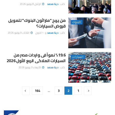
كتب :
دينا محمد
الإثنين 8 يونيو 2026
من يربح “ماراثون البنوك” لتمويل
البنوك
قروض السيارات؟
كتب :
دينا محمد
و
1 اخرون
الثلاثاء 9 يونيو 2026
%19.6 نمواً فى واردات مصر من
السيارات
السيارات الملاكى الربع الأول 2026
كتب :
دينا محمد
الأربعاء 3 يونيو 2026
164
…
3
2
1