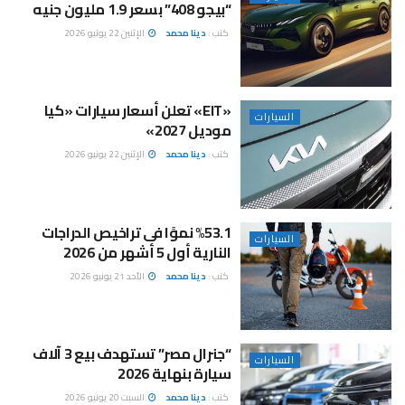
“بيجو 408” بسعر 1.9 مليون جنيه
كتب :
دينا محمد
الإثنين 22 يونيو 2026
«EIT» تعلن أسعار سيارات «كيا
السيارات
موديل 2027»
كتب :
دينا محمد
الإثنين 22 يونيو 2026
%53.1 نموًا فى تراخيص الدراجات
السيارات
النارية أول 5 أشهر من 2026
كتب :
دينا محمد
الأحد 21 يونيو 2026
“جنرال مصر” تستهدف بيع 3 آلاف
السيارات
سيارة بنهاية 2026
كتب :
دينا محمد
السبت 20 يونيو 2026