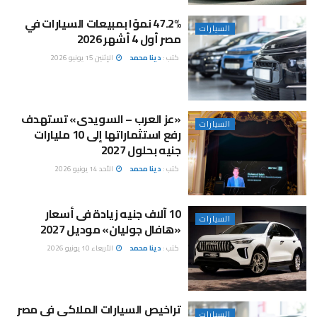
47.2% نموًا بمبيعات السيارات في
السيارات
مصر أول 4 أشهر 2026
كتب :
دينا محمد
الإثنين 15 يونيو 2026
«عز العرب – السويدى» تستهدف
السيارات
رفع استثماراتها إلى 10 مليارات
جنيه بحلول 2027
كتب :
دينا محمد
الأحد 14 يونيو 2026
10 آلاف جنيه زيادة فى أسعار
السيارات
«هافال جوليان» موديل 2027
كتب :
دينا محمد
الأربعاء 10 يونيو 2026
تراخيص السيارات الملاكى فى مصر
السيارات