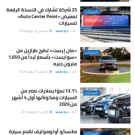
25 شركة تشارك في النسخة الرابعة
السيارات
لمعرض «Auto Center Point»
للسيارات
كتب :
دينا محمد
الخميس 25 يونيو 2026
«مان إيست» تطرح طرازين من
السيارات
«سوايست» بأسعار تبدأ من 1.650
مليون جنيه
كتب :
دينا محمد
الخميس 25 يونيو 2026
13.1% نموًا بصادرات مصر من
السيارات
السيارات ومكوناتها أول 4 أشهر
من 2026
كتب :
دينا محمد
الإثنين 22 يونيو 2026
مانسكو أوتوموتيف تقدم سيارة
السيارات