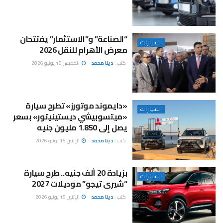
“الصناعة” و”الاستثمار” يفتتحان
السيارات
معرض الأهرام للنقل 2026
كتب :
دينا محمد
الخميس 18 يونيو 2026
«دايموند موتورز» تطرح سيارة
السيارات
«ميتسوبيشي ديستينيتور» بسعر
يصل إلى 1.850 مليون جنيه
كتب :
دينا محمد
الإثنين 15 يونيو 2026
بزيادة 20 ألف جنيه.. طرح سيارة
السيارات
“شيرى تيجو” موديلات 2027
كتب :
دينا محمد
الإثنين 15 يونيو 2026