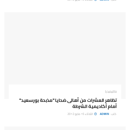
مالتيميديا
تظاهر العشرات من أهالى ضحايا "مذبحة بورسعيد"
أمام أكاديمية الشرطة
كتب :
ADMIN
الثلاثاء 15 مايو 2012