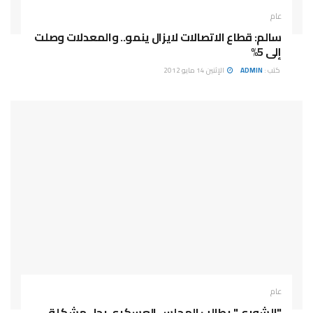
عام
سالم: قطاع الاتصالات لايزال ينمو.. والمعدلات وصلت
إلى 5%
كتب :
ADMIN
الإثنين 14 مايو 2012
عام
"الشورى" يطالب المجلس العسكري بحل مشكلة