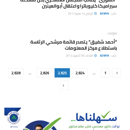
سيراميكا كليوباترا واعتقال أبوالعينين
كتب :
ADMIN
الإثنين 14 مايو 2012
منوعات
"أحمد شفيق" يتصدر قائمة مرشحي الرئاسة
باستطلاع مركز المعلومات
كتب :
ADMIN
الثلاثاء 30 أكتوبر 2012
2٬828
…
2٬826
2٬825
2٬824
…
1