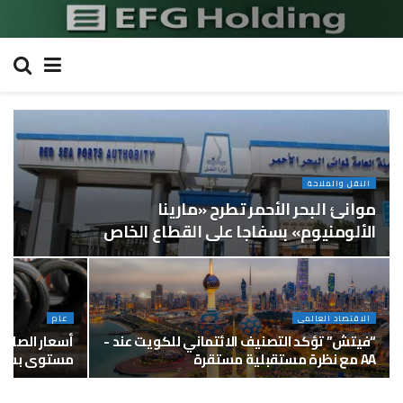
النقل والملاحة
موانئ البحر الأحمر تطرح «مارينا
الألومنيوم» بسفاجا على القطاع الخاص
الاقتصاد العالمى
عام
“فيتش” تؤكد التصنيف الائتماني للكويت عند -
أسعار الصلب 
AA مع نظرة مستقبلية مستقرة
مستوى بسبب 