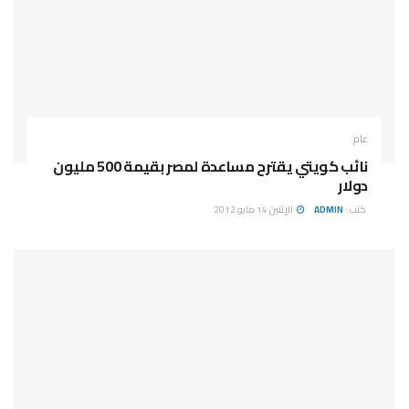
عام
نائب كويتي يقترح مساعدة لمصر بقيمة 500 مليون
دولار
كتب :
ADMIN
الإثنين 14 مايو 2012