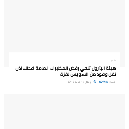
عام
هيئة البترول تنفي رفض المخابرات العامة اعطاء اذن
نقل وقود من السويس لغزة
كتب :
ADMIN
الإثنين 14 مايو 2012