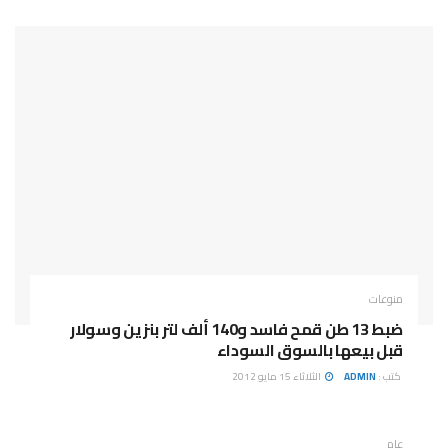
منوعات
ضبط 13 طن قمح فاسد و140 ألف لتر بنزين وسولار
قبل بيعها بالسوق السوداء
كتب :
ADMIN
الثلاثاء 15 مايو 2012
عام