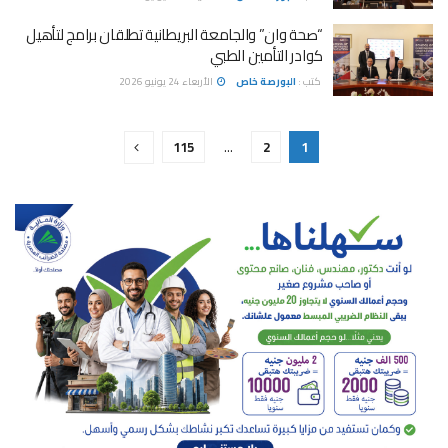
“صحة وان” والجامعة البريطانية تطلقان برامج لتأهيل
كوادر التأمين الطبي
كتب :
البورصة خاص
الأربعاء 24 يونيو 2026
115
…
2
1