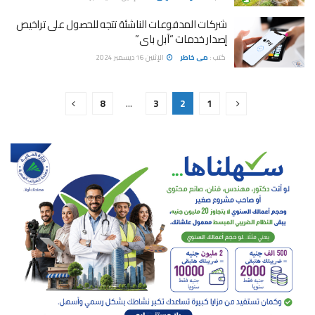
شركات المدفوعات الناشئة تتجه للحصول على تراخيص
إصدار خدمات “آبل باى”
كتب :
مى خاطر
الإثنين 16 ديسمبر 2024
8
…
3
2
1