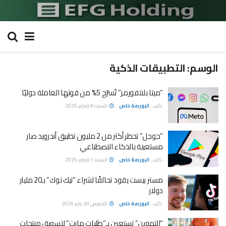
الوسم:
التطبيقات الذكية
“ميتا بلاتفورمز” تُسرّح 5% من قوتها العاملة دوليًا
كتب :
البورصة خاص
السبت 8 فبراير 2025
“جوجل” تحظر أكثر من 2 مليون تطبيق أندرويد ضار
مستعينة بالذكاء الاصطناعي
كتب :
البورصة خاص
السبت 1 فبراير 2025
مستر بيست يقود تحالفًا لشراء “تيك توك” بـ20 مليار
دولار
كتب :
البورصة خاص
الخميس 30 يناير 2025
“التموين” تستعين بـ”طلبات مارت” لتسويق منتجات