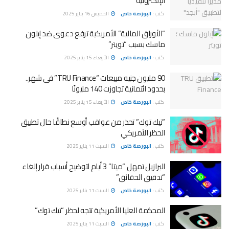
الإلكترونية
كتب :
البورصة خاص
الخميس 16 يناير 2025
“الأوراق المالية” الأمريكية ترفع دعوى ضد إيلون
ماسك بسبب “تويتر”
كتب :
البورصة خاص
الأربعاء 15 يناير 2025
90 مليون جنيه مبيعات “TRU Finance” فى شهر..
بحدود ائتمانية تجاوزت 140 مليونًا
كتب :
البورصة خاص
الأربعاء 15 يناير 2025
“تيك توك” تحذر من عواقب أوسع نطاقًا حال تطبيق
الحظر الأمريكي
كتب :
البورصة خاص
السبت 11 يناير 2025
البرازيل تمهل “ميتا” 3 أيام لتوضيح أسباب قرار إلغاء
“تدقيق الحقائق”
كتب :
البورصة خاص
السبت 11 يناير 2025
المحكمة العليا الأمريكية تتجه لحظر “تيك توك”
كتب :
البورصة خاص
السبت 11 يناير 2025