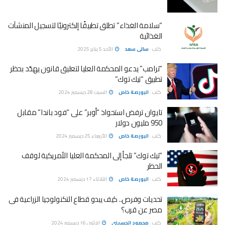
“سلامة الغذاء” تطلق تطبيقًا إلكترونيًا لتسجيل المنشآت
الغذائية
كتب :
سالى سعد
الأحد 5 يناير 2025
“ترامب” يدعو المحكمة العليا لتعليق قانون يهدّد بحظر
تطبيق “تيك توك”
كتب :
البورصة خاص
السبت 28 ديسمبر 2024
تايوان ترفض استحواذ “أوبر” على “فود باندا” مقابل
950 مليون دولار
كتب :
البورصة خاص
الأربعاء 25 ديسمبر 2024
“تيك توك” تلجأ إلى المحكمة العليا الأمريكية لوقف
الحظر
كتب :
البورصة خاص
الثلاثاء 17 ديسمبر 2024
تحديات وفرص.. كيف يبدو قطاع التكنولوجيا الزراعية فى
مصر عن قرب؟
كتب :
محمود الحسينى
الإثنين 16 ديسمبر 2024