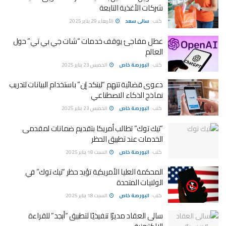
شركات الأغذية التابعة
كتب :
سالى سعد
الأربعاء 29 يناير 2025
عطل مفاجئ يوقف خدمات “شات جي بي تي” حول
العالم
كتب :
البورصة خاص
الخميس 23 يناير 2025
دعوى قضائية تتهم “لينكد إن” باستخدام البيانات لتدريب
نماذج الذكاء الاصطناعي
كتب :
البورصة خاص
الخميس 23 يناير 2025
“تيك توك” تطالب أمريكا بتقديم ضمانات لمقدمى
الخدمات عند تطبيق الحظر
كتب :
البورصة خاص
السبت 18 يناير 2025
المحكمة العليا الأمريكية تؤيد حظر “تيك توك” في
الولايات المتحدة
كتب :
البورصة خاص
السبت 18 يناير 2025
سالى العقاد مديرًا تنفيذيًا لتطبيق “أبجد” للقراءة