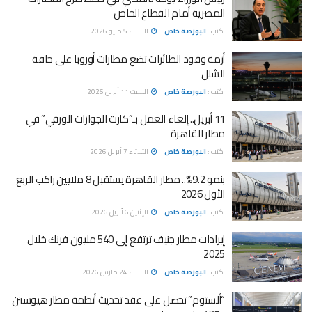
المصرية أمام القطاع الخاص
كتب :
البورصة خاص
الثلاثاء 5 مايو 2026
أزمة وقود الطائرات تضع مطارات أوروبا على حافة
الشلل
كتب :
البورصة خاص
السبت 11 أبريل 2026
11 أبريل.. إلغاء العمل بـ”كارت الجوازات الورقي” في
مطار القاهرة
كتب :
البورصة خاص
الثلاثاء 7 أبريل 2026
بنمو 9.2%.. مطار القاهرة يستقبل 8 ملايين راكب الربع
الأول 2026
كتب :
البورصة خاص
الإثنين 6 أبريل 2026
إيرادات مطار جنيف ترتفع إلى 540 مليون فرنك خلال
2025
كتب :
البورصة خاص
الثلاثاء 24 مارس 2026
“ألستوم” تحصل على عقد تحديث أنظمة مطار هيوستن