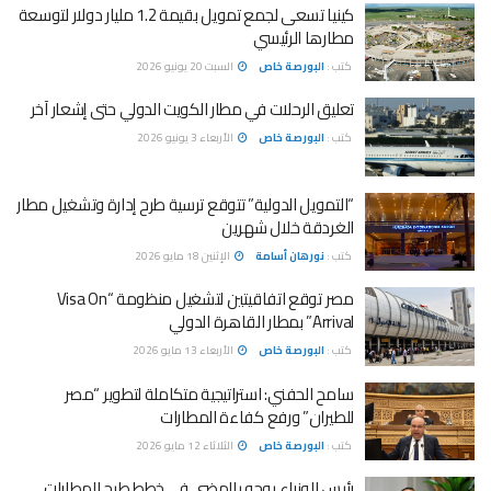
كينيا تسعى لجمع تمويل بقيمة 1.2 مليار دولار لتوسعة
مطارها الرئيسي
كتب :
البورصة خاص
السبت 20 يونيو 2026
تعليق الرحلات في مطار الكويت الدولي حتى إشعار آخر
كتب :
البورصة خاص
الأربعاء 3 يونيو 2026
“التمويل الدولية” تتوقع ترسية طرح إدارة وتشغيل مطار
الغردقة خلال شهرين
كتب :
نورهان أسامة
الإثنين 18 مايو 2026
مصر توقع اتفاقيتين لتشغيل منظومة “Visa On
Arrival” بمطار القاهرة الدولي
كتب :
البورصة خاص
الأربعاء 13 مايو 2026
سامح الحفني: استراتيجية متكاملة لتطوير “مصر
للطيران” ورفع كفاءة المطارات
كتب :
البورصة خاص
الثلاثاء 12 مايو 2026
رئيس الوزراء يوجه بالمضي في خطط طرح المطارات