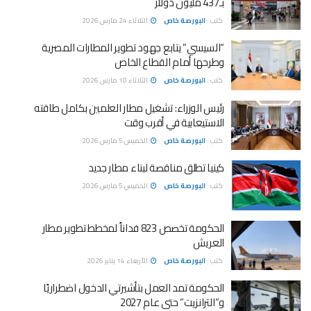
بـ437 مليون دولار
كتب :
البورصة خاص
الثلاثاء 24 مارس 2026
“السيسي” يتابع جهود تطوير المطارات المصرية
وطرحها أمام القطاع الخاص
كتب :
البورصة خاص
الثلاثاء 10 مارس 2026
رئيس الوزراء: تشغيل مطار العلمين بكامل طاقته
الاستيعابية في أقرب وقت
كتب :
البورصة خاص
الخميس 5 مارس 2026
كينيا تطلق مناقصة لبناء مطار جديد
كتب :
البورصة خاص
الخميس 5 مارس 2026
الحكومة تخصص 823 فداناً لمخطط تطوير مطار
العريش
كتب :
البورصة خاص
الأربعاء 14 يناير 2026
الحكومة تمد العمل بتأشيرتي الدخول اضطراريًا
و”الترانزيت” حتى عام 2027