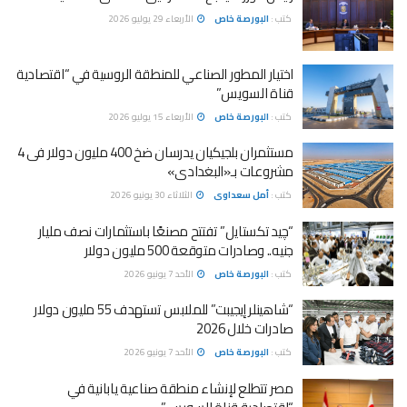
كتب :
البورصة خاص
الأربعاء 29 يوليو 2026
اختيار المطور الصناعي للمنطقة الروسية في “اقتصادية
قناة السويس”
كتب :
البورصة خاص
الأربعاء 15 يوليو 2026
مستثمران بلجيكيان يدرسان ضخ 400 مليون دولار فى 4
مشروعات بـ«البغدادى»
كتب :
أمل سعداوى
الثلاثاء 30 يونيو 2026
“چيد تكستايل” تفتتح مصنعًا باستثمارات نصف مليار
جنيه.. وصادرات متوقعة 500 مليون دولار
كتب :
البورصة خاص
الأحد 7 يونيو 2026
“شاهينلر إيجيبت” للملابس تستهدف 55 مليون دولار
صادرات خلال 2026
كتب :
البورصة خاص
الأحد 7 يونيو 2026
مصر تتطلع لإنشاء منطقة صناعية يابانية في