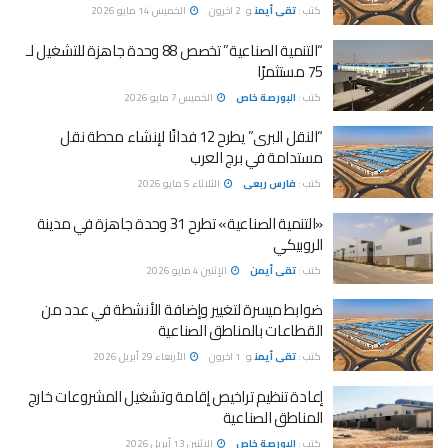
كتب :
تقى أيمن
و
2 اخرون
الخميس 14 مايو 2026
“التنمية الصناعية” تخصص 88 وحدة جاهزة للتشغيل لـ
75 مستثمرًا
كتب :
البورصة خاص
الخميس 7 مايو 2026
“النقل البرى” يطرح 12 فدانًا لإنشاء محطة نقل
مستدامة في برج العرب
كتب :
فارس ربعى
الثلاثاء 5 مايو 2026
«التنمية الصناعية» تطرح 31 وحدة جاهزة في مدينة
الروبيكي
كتب :
تقى أيمن
الإثنين 4 مايو 2026
ضوابط ميسرة لتغيير وإضافة الأنشطة في عدد من
القطاعات بالمناطق الصناعية
كتب :
تقى أيمن
و
1 اخرون
الأربعاء 29 أبريل 2026
إعادة تنظيم تراخيص إقامة وتشغيل المشروعات خارج
المناطق الصناعية
كتب :
البورصة خاص
الإثنين 13 أبريل 2026