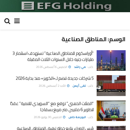
الوسم:
المناطق الصناعية
“أوراسكوم للمناطق الصناعية” تستهدف استثمار 3
مليارات جنيه خلال السنوات الثلاث المقبلة
كتب :
مي راشد
الخميس 6 أغسطس 2026
5 شركات جديدة تنضم لـ«الكويز» منذ بداية 2026
كتب :
تقى أيمن
الأحد 2 أغسطس 2026
“المثلث الذهبي” توقع مع “السويدي للتنمية” عقدًا
لتطوير 6 ملايين متر مربع بسفاجا
كتب :
البورصة خاص
الخميس 30 يوليو 2026
رئيس الوزراء يتابع خطة ترفيق المناطق الصناعية