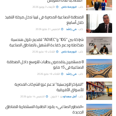
“اقتصادية قناة السويس”
كتب :
البورصة خاص
الأربعاء 3 يونيو 2026
المنطقة الصناعية المصرية فى ليبيا تدخل مرحلة التنفيذ
خلال أسابيع
كتب :
مي راشد
الخميس 21 مايو 2026
شراكة بين “IDG” و”ADVEC” لتقديم حلول هندسية
متكاملة ودعم كفاءة التشغيل بالمناطق الصناعية
كتب :
البورصة خاص
الثلاثاء 19 مايو 2026
8 مستثمرين يتقدمون بطلبات للتوسع داخل المنطقة
الصناعية فى 15 مايو
كتب :
مي راشد
الثلاثاء 19 مايو 2026
“المراكز اللوجستية” تدعم غزو الشركات المصرية
للأسواق الأفريقية
كتب :
أمل سعداوى
و
1 اخرون
الخميس 14 مايو 2026
«المطور الصناعى» يقود الطفرة الاستثمارية للمناطق
الجديدة