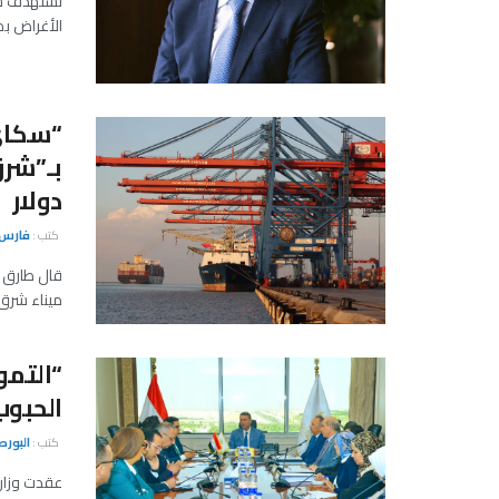
تستهدف شر
الأغراض بم
“سكاى
دولار
كتب :
فارس 
قال طارق 
ميناء شرق 
“التمو
الحبوب
كتب :
البور
عقدت وزارة