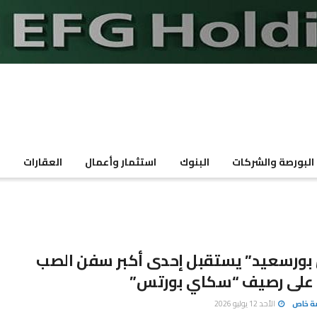
البورصة والشركات
البنوك
استثمار وأعمال
العقارات
م
بورسعيد” يستقبل إحدى أكبر سفن الصب
 على رصيف “سكاي بورتس”
صة خاص
الأحد 12 يوليو 2026