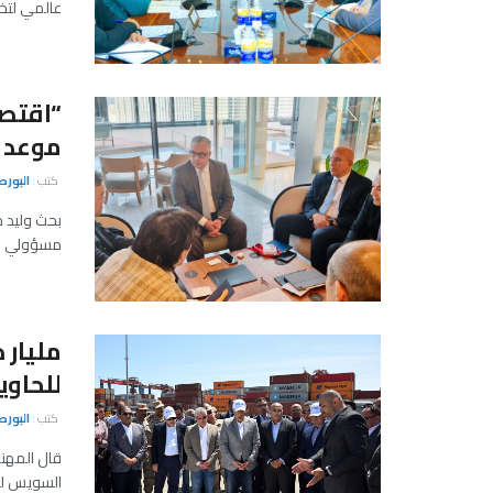
عالمي لتخز
“اقتصا
موعد ا
كتب :
البور
بحث وليد ج
مسؤولي شر
مليار 
للحاوي
كتب :
البور
قال المهند
السويس للح