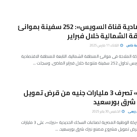
«اقتصادية قناة السويس»: 252 سفينة بموانئ
ة الشمالية خلال فبراير
صة خاص
الثلاثاء 11 مارس 2025
الملاحة فى موانئ المنطقة الشمالية، التابعة للمنطقة الاقتصادية
نوعة خلال فبراير الماضى. وسجلت ...
«نيرك» تصرف 3 مليارات جنيه من قرض تمويل
شرق بورسعيد
ربعى
الخميس 30 يناير 2025
حصلت الشركة الوطنية المصرية لصناعات السكك الحديدية «نيرك»، على 3 مليارات
رض تمويل مشروع مصنع نيرك شرق بورسعيد، ...