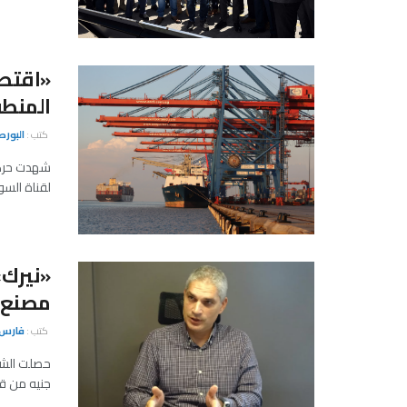
المنطق
كتب :
البور
شهدت حركة 
لقناة السويس تداول 252 سفينة مت
مصنع 
كتب :
فارس 
جنيه من ق