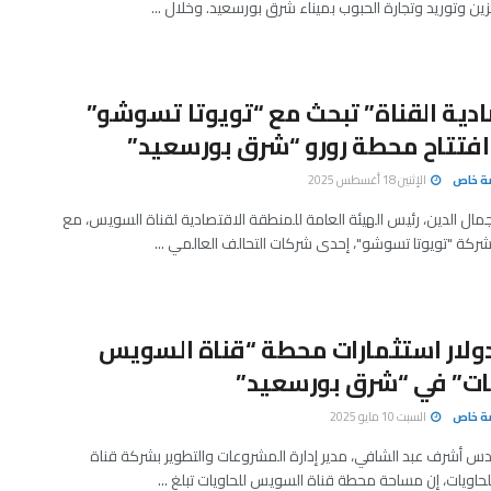
ين وتوريد وتجارة الحبوب بميناء شرق بورسعيد. وخلال ...
دية القناة” تبحث مع “تويوتا تسوشو”
فتتاح محطة رورو “شرق بورسعيد”
صة خاص
الإثنين 18 أغسطس 2025
مال الدين، رئيس الهيئة العامة للمنطقة الاقتصادية لقناة السويس، مع
كة "تويوتا تسوشو"، إحدى شركات التحالف العالمي ...
دولار استثمارات محطة “قناة السويس
ات” في “شرق بورسعيد”
صة خاص
السبت 10 مايو 2025
س أشرف عبد الشافي، مدير إدارة المشروعات والتطوير بشركة قناة
اويات، إن مساحة محطة قناة السويس للحاويات تبلغ ...