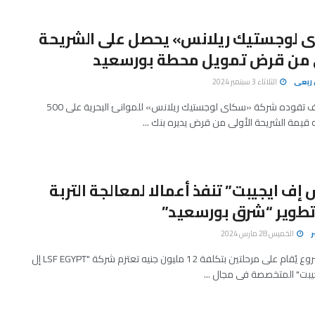
 لوجستيك ريلانس» يحصل على الشريحة
ى من قرض تمويل محطة بورسعيد
ربعى
الثلاثاء 3 سبتمبر 2024
حصل تحالف تقوده شركة «سكاى لوجستيك ريلانس» للموانئ البحرية على 500
 قيمة الشريحة الأولى من قرض يديره بنك ...
 إف ايجيبت” تنفذ أعمالا لمعالجة التربة
طوير “شرق بورسعيد”
ر
الخميس 28 مارس 2024
مراد: المشروع يُقام على مرحلتين بتكلفة 12 مليون جنيه تعتزم شركة "LSF EGYPT إل
يبت" المتخصصة فى مجال ...