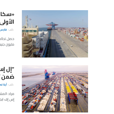
«سكاى
الأول
كتب :
فارس 
مليون جنيه
“إل إس
ضمن ت
كتب :
آية نص
إس إف ايج