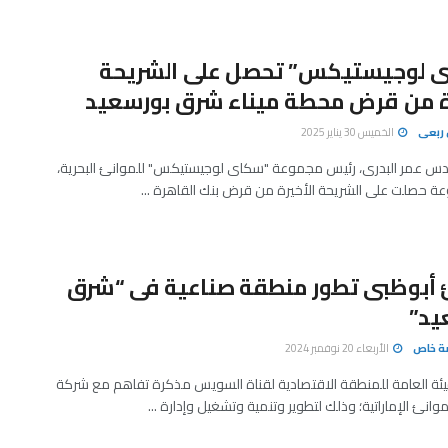
 لوجيستيكس” تحصل على الشريحة
رة من قرض محطة ميناء شرق بورسعيد
ربعى
الخميس 30 يناير 2025
دس عمر البدرى، رئيس مجموعة "سكاى لوجيستيكس" للموانئ البحرية،
ة حصلت على الشريحة الأخيرة من قرض بنك القاهرة ...
 أبوظبى تطور منطقة صناعية فى “شرق
يد”
صة خاص
الأربعاء 20 نوفمبر 2024
ئة العامة للمنطقة الاقتصادية لقناة السويس مذكرة تفاهم مع شركة
وانئ الإماراتية؛ وذلك لتطوير وتنمية وتشغيل وإدارة ...