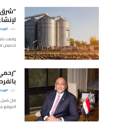
“شرق 
لإنشاء مص
كتب :
البور
وقعت شركتا
تخصيص قطع
“رحمي”
بالفرص
كتب :
البور
قال باسل ر
الموقع مع 