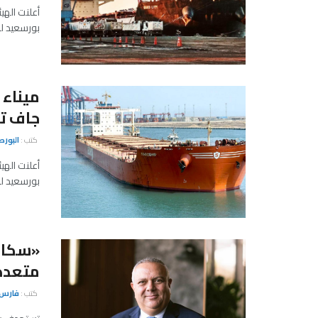
أعلنت الهي
بورسعيد للسفينة "GENCO LION"، وا
ميناء
جاف ت
كتب :
البور
أعلنت الهي
بورسعيد للسفينة MV PAROSHIP، الت
«سكاى 
متعددة
كتب :
فارس 