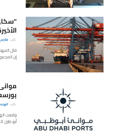
“سكاى
الأخي
كتب :
فارس 
قال المهن
إن المجموع
موانئ
بورسع
كتب :
البور
وقعت الهي
أبو ظبى للم