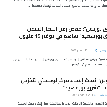
كة سكاى بورتس، المشغل لمحطة تداول بضائع الصب الجاف متعددة
يناء شرق بورسعيد، توقيع العقود النهائية لإنشاء وتشغيل ...
 بورتس”: خفض زمن انتظار السفن
بـ”شرق بورسعيد” ساهم في توفير 15 مليون
ربعى
الإثنين 10 نوفمبر 2025
حسين، رئيس مجلس إدارة شركة سكاى بورتس إن زمن انتظار السفن فى
بورسعيد ساهم في توفير ...
ين” تبحث إنشاء مركز لوجستي لتخزين
 بـ”شرق بورسعيد”
صة خاص
الأحد 9 نوفمبر 2025
 التموين والتجارة الداخلية اجتماعًا لمناقشة سبل إنشاء مركز لوجستي