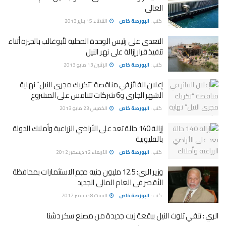
العالى
كتب :
البورصة خاص
الثلاثاء 15 يناير 2013
التعدى على رئيس الوحدة المحلية لأبوغالب بالجيزة أثناء
تنفيذ قرار إزالة على نهر النيل
كتب :
البورصة خاص
الإثنين 13 مايو 2013
إعلان الفائز في مناقصة “تكريك مجرى النيل” نهاية
الشهر الجارى و6 شركات تتنافس على المشروع
كتب :
البورصة خاص
الخميس 23 مايو 2013
إزالة 140 حالة تعد على الأراضي الزراعية وأملاك الدولة
بالقليوبية
كتب :
البورصة خاص
الأربعاء 12 ديسمبر 2012
وزير الرى: 12.5 مليون جنيه حجم الاستثمارات بمحافظة
الأقصر فى العام المالى الجديد
كتب :
البورصة خاص
السبت 8 ديسمبر 2012
الري : تنفي تلوث النيل ببقعة زيت جديدة من مصنع سكر دشنا