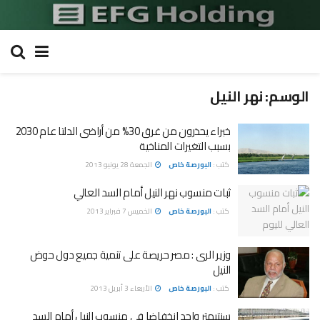
الوسم:
نهر النيل
خبراء يحذرون من غرق 30% من أراضى الدلتا عام 2030
بسبب التغيرات المناخية
كتب :
البورصة خاص
الجمعة 28 يونيو 2013
ثبات منسوب نهر النيل أمام السد العالي
كتب :
البورصة خاص
الخميس 7 فبراير 2013
وزير الرى : مصر حريصة على تنمية جميع دول حوض
النيل
كتب :
البورصة خاص
الأربعاء 3 أبريل 2013
سنتيمتر واحد انخفاضا فى منسوب النيل أمام السد