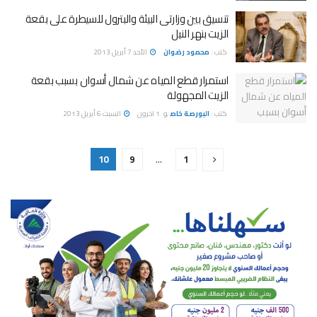
تنسيق بين وزارتى البيئة والبترول للسيطرة على بقعة
الزيت بنهر النيل
كتب :
محمود رضوان
الأحد 7 أبريل 2013
استمرار قطع المياه عن شمال أسوان بسبب بقعة
الزيت المجهولة
كتب :
البورصة خاص
و
1 اخرون
السبت 6 أبريل 2013
10
9
…
1