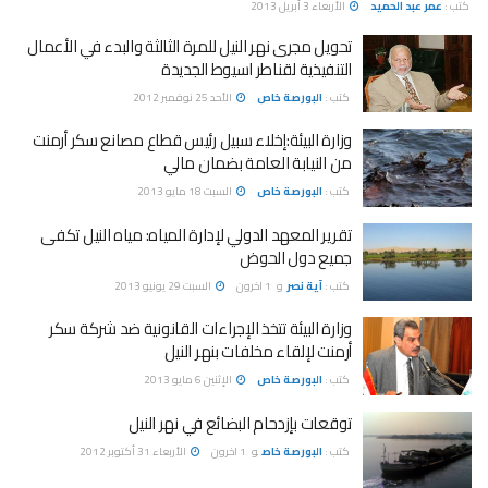
كتب :
عمر عبد الحميد
الأربعاء 3 أبريل 2013
تحويل مجرى نهر النيل للمرة الثالثة والبدء في الأعمال
التنفيذية لقناطر اسيوط الجديدة
كتب :
البورصة خاص
الأحد 25 نوفمبر 2012
وزارة البيئة:إخلاء سبيل رئيس قطاع مصانع سكر أرمنت
من النيابة العامة بضمان مالي
كتب :
البورصة خاص
السبت 18 مايو 2013
تقرير المعهد الدولي لإدارة المياه: مياه النيل تكفى
جميع دول الحوض
كتب :
آية نصر
و
1 اخرون
السبت 29 يونيو 2013
وزارة البيئة تتخذ الإجراءات القانونية ضد شركة سكر
أرمنت لإلقاء مخلفات بنهر النيل
كتب :
البورصة خاص
الإثنين 6 مايو 2013
توقعات بإزدحام البضائع في نهر النيل
كتب :
البورصة خاص
و
1 اخرون
الأربعاء 31 أكتوبر 2012