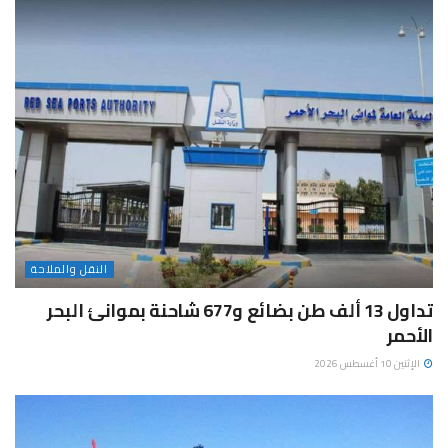
النقل والملاحة
تداول 13 ألف طن بضائع و677 شاحنة بموانئ البحر
الأحمر
الإثنين 10 أغسطس 2026