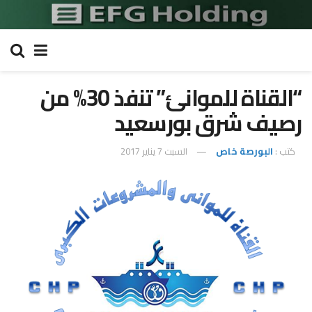
“القناة للموانئ” تنفذ 30% من
رصيف شرق بورسعيد
كتب :
البورصة خاص
السبت 7 يناير 2017