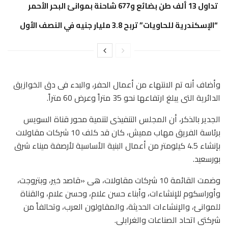
تداول 13 ألف طن بضائع و677 شاحنة بموانئ البحر الأحمر
“الإسكندرية للحاويات” تربح 3.8 مليار جنيه في النصف الأول
وأضاف أنه تم الانتهاء من أعمال الحفر، والبدء فى دق الخوازيق
الدائرية التى يبلغ ارتفاعها نحو 35 متراً وعرض 60 متراً.
الجدير بالذكر، أن المجلس التنفيذى لتنمية محور قناة السويس
برئاسة الفريق مهاب مميش، كان قد كلف 10 شركات مقاولات
بإنشاء 4.5 كيلومتر من أعمال البنية الأساسية لأرصفة ميناء شرق
بورسعيد.
وضمت القائمة 10 شركات مقاولات، هى «قاصد خير، وبتروجت،
وأوراسكوم للإنشاءات، وأبناء حسن علام، وحسن علام، والقناة
للموانئ، والإنشاءات الحديثة، والمقاولون العرب، وتحالفاً من
شركتى اتحاد الصناعات والغرابلى.