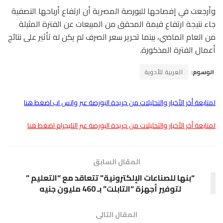
وأرجعت في إفصاحها للبورصة المصرية أن ارتفاع أرباحها النصفية
جاء نتيجة ارتفاع قيمة المحقق من المبيعات عن الفترة المثيلة
من العام الماضي، بينما تحرير سعر الصرف لم يكن له تأثير على نتائج
أعمال الفترة المذكورة.
الوسوم:
العربية للأدوية
لمتابعة أخر الأخبار والتحليلات من جريدة البورصة عبر واتس اب اضغط هنا
لمتابعة أخر الأخبار والتحليلات من جريدة البورصة عبر التليجرام اضغط هنا
المقال السابق
“بنها للصناعات الإلكترونية” تتعاقد مع “التعليم ”
لتوفير أجهزة “التابلت” بـ 460 مليون جنيه
المقال التالى