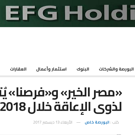
البورصة والشركات
البنوك
استثمار وأعمال
العقارات
م
«مصر الخير» و«فرصنا» ي
لذوى الإعاقة خلال 2018
كتب :
البورصة خاص
الأربعاء 13 ديسمبر 2017