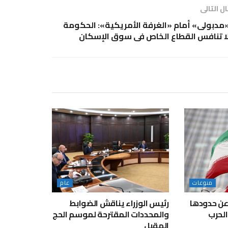
ل التالى
مدبولى» أمام «الغرفة الأمريكية»: الحكومة
ا تنافس القطاع الخاص فى سوق اﻹسكان
منوعات
عام
عن حدودها
رئيس الوزراء يناقش الضوابط
لحرب
والمحددات المقترحة لموسم الحج
المقبل