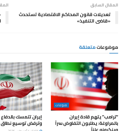
المقال السابق
المقا
تعديلات قانون المحاكم الاقتصادية تستحدث
«
«قاضى التنفيذ»
ل
موضوعات
متعلقة
منوعات
“ترامب” يتهم قادة إيران
إيران تتمسك بالدفاع 
بالمراوغة: يطلبون التفاوض سراً
وترفض توسيع نطاق ا
وينكرونه علناً
الثلاثاء 4 أغسطس 2026