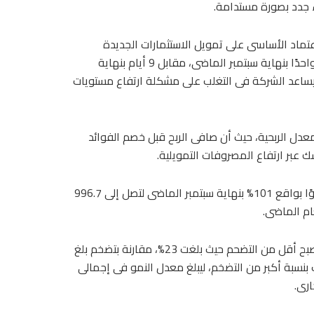
ء جدد بصورة مستدامة.
يبلغ نحو 24 مليار جنيه، وأن الاعتماد الأساسى على تمويل الاستثمارات الجديدة
للشركة تحول إلى زيادة دورة المتحصلات النقدية الذى بات يومًا واحدًا بنهاية سبتمبر الماضى، مقابل 9 أيام بنهاية
ين مما يساعد الشركة فى التغلب على مشكلة ارتفاع مستويات
عدل الربحية، حيث أن صافى الربح قبل خصم الفوائد
وسجلت أرباح الشركة قبل خصم الفوائد والضرائب والإهلاكات نموًا بواقع 101% بنهاية سبتمبر الماضى لتصل إلى 996.7
وأضاف أن الشركة استطاعت السيطرة على النفقات التشغيلية لتصبح أقل من التضحم حيث بلغت 23%، مقارنة بتضخم بلغ
ت بنسبة أكبر من التضخم، ليبلغ معدل النمو فى إجمالى