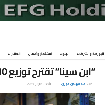
البورصة والشركات
البنوك
استثمار وأعمال
العقارات
م
“ابن سينا” تقترح توزيع 10 قروش للسهم
كتب :
عبد الهادي فوزي
الأحد 3 مارس 2024