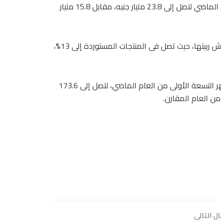
وقفز صافى إيرادات الشركة خلال التسعة أشهر الأولى من العام الماضي لتصل إلى 23.8 مليار جنيه، مقابل 15.8 مليار
وتابع أن الشركة باتت تركز على المنتجات المستوردة لارتفاع هامش ربيتها، حيث تصل فى المنتجات المستوردة إلى 13%،
وارتفع صافى الأرباح المجمعة لشركة ابن سينا فارما، خلال الأشهر التسعة الأولى من العام الماضي، لتصل إلى 173.6
ل التالى