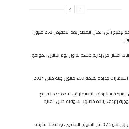
عددها 112 مليون سهم بالقيمة الاسمية وقدرها 25 قرش للسهم ليصبح رأس المال المصدر بعد التخفيض 252 مليون
ت اعتبارًا من بداية جلسة تداول يوم الإثنين الموافق
مة 200 مليون جنيه خلال 2024.
لشركة تستهدف الاستثمار فى زيادة عدد الفروع
التحتية التكنولوجية بهدف زيادة حصتها السوقية خلال الفترة
أضاف فى تصريحات لـ«البورصة»، أن الحصة السوقية للشركة تصل إلى نحو 24% من السوق المصرى، وتخطط الشركة