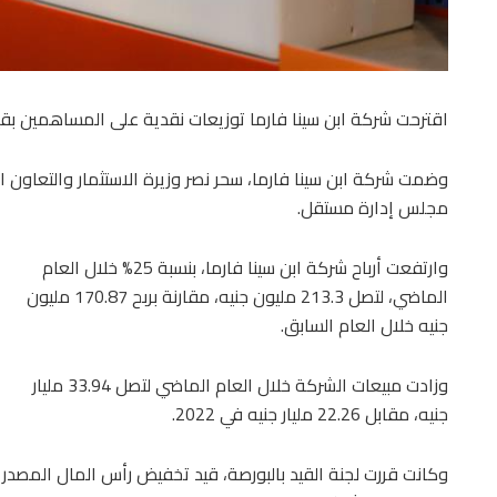
اقترحت شركة ابن سينا فارما توزيعات نقدية على المساهمين بقيمة 10 قروش للسهم عن أرباح العام ا
وضمت شركة ابن سينا فارما، سحر نصر وزيرة الاستثمار والتعاون
مجلس إدارة مستقل.
وارتفعت أرباح شركة ابن سينا فارما، بنسبة 25% خلال العام
الماضي، لتصل 213.3 مليون جنيه، مقارنة بربح 170.87 مليون
جنيه خلال العام السابق.
وزادت مبيعات الشركة خلال العام الماضي لتصل 33.94 مليار
جنيه، مقابل 22.26 مليار جنيه في 2022.
وكانت قررت لجنة القيد بالبورصة، قيد تخفيض رأس المال المصدر