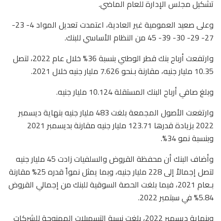
تشكيل مجلس الإدارة للعام الماضي.
وعلى صعيد العمومية غير العادية، اعتمدت تعديل المواد 4- 23-
27- 29- 30- 39- 45 من النظام الأساسي للبنك.
وارتفعت أرباح بنك قطر الوطني بنسبة 36% خلال عام 2022، لتصل
10.35 مليار جنيه، مقارنة بـنحو 7.626 مليار جنيه خلال 2021.
وبلغ صافي أرباح البنك المستقلة 10.124 مليار جنيه.
وارتغعت الأصول المجمعة بلغت 483 مليار جنيه بنهاية ديسمبر
2022 بزيادة قدرها 123.71 مليار جنيه مقارنة بديسمبر 2021
وبنسبة نمو 34%.
وأضاف البنك أن محفظة القروض والسلفيات زادت 45 مليار جنيه
لتصل إجمالاً إلى 228 مليار جنيه، وبما يمثل نمواً قدره 25% مقارنة
بـعام 2021، فيما بلغت الحصة السوقية للبنك من إجمالي القروض
5.84% في سبتمبر 2022.
وبنهاية ديسمبر 2022، بلغت نسبة التسهيلات الممنوحة للشركات