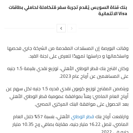
بنك قناة السويس يُقدم تجربة سفر مُتكاملة لحاملي بطاقات
Visa الائتمانية
وقالت البورصة إن المستندات المقدمة من الشركة جاري فحصها
واستكمالها و دراستها تمهيدًا للعرض على لجنة القيد.
وكان اقترح بنك قطر الوطني الأهلي، توزيع نقدي بقيمة 1.5 جنيه
على المساهمين عن أرباح عام 2023.
ويتضمن المقترح توزيع كوبون نقدي قدره 1.5 جنيه لكل سهم عن
أرباح العام الماضي؛ رهناً بموافقة عمومية قطر الوطني الأهلي
بعد الحصول على موافقة البنك المركزي المصري.
وارتفعت أرباح بنك
قطر الوطني
الأهلي، بنسبة 57% خلال العام
الماضي، لتصل 16.22 مليار جنيه، مقارنة بصافي ربح 10.35 مليار
جنيه في 2022.