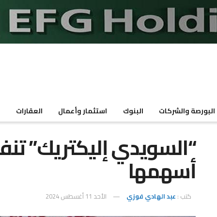
البورصة والشركات
البنوك
استثمار وأعمال
العقارات
م
“السويدي إليكتريك” تن
أسهمها
كتب :
عبد الهادي فوزي
الأحد 11 أغسطس 2024