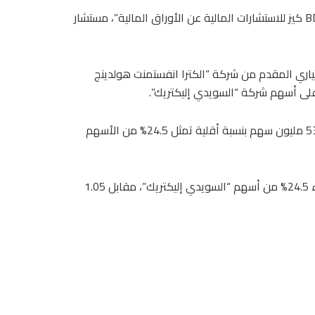
وكانت وافقت شركة “السويدي إليكتريك”، على تعيين شركة “BDO كيز للاستشارات المالية عن الأوراق المالية”، مستشار
تياري المقدم من شركة “الكترا انفستمنت هولدينج
وأوضحت الرقابة المالية، أن عرض الشراء يتضمن حتى عدد 531.84 مليون سهم بنسبة أقلية تمثل 24.5% من الأسهم
وتقدّمت شركة “إليكترا انفسمنت هولدينغ” الإماراتية بعرض شراء 24.5% من أسهم “السويدي إليكتريك”، مقابل 1.05