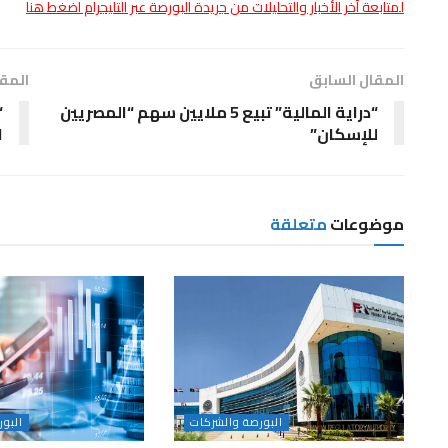
لمتابعة أخر الأخبار والتحليلات من جريدة البورصة عبر التليجرام اضغط هنا
المقال السابق
المقا
“دراية المالية” تبيع 5 ملايين سهم “المصريين
“
للإسكان”
ا
موضوعات
متعلقة
البورصة والشركات
البو