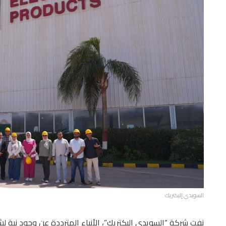
السويدي إليكتريك
نفت شركة “السويدي إليكتريك”، الأنباء المترددة عن وجود نية 