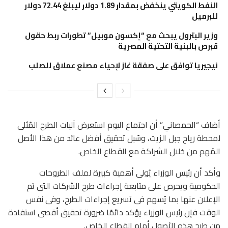
النفط الكويتي ينخفض بمقدار 1.89 دولار ليبلغ 72.44 دولار
للبرميل
وزير البترول يبحث مع “إكسون موبيل” تطورات ربط حقول
قبرص بالبنية التحتية المصرية
نيجيريا توافق على صفقة غاز لإحياء مصنع عملاق للصلب
أضاف “الحمصاني” أن اجتماع اليوم استعرض آليات الطرح المُثلى
لمحطة رياح جبل الزيت، وسُبل تحقيق أفضل عائد من هذا الأصل
المُهم من خلال الشراكة مع القطاع الخاص.
وأكد أن رئيس الوزراء يُولى أهمية كبيرة لملف الطروحات
الحكومية ويحرص على متابعة إجراءات طرح الشركات التى تم
الإعلان عنها بما يُسهم فى تسريع إجراءات الطرح، وفى نفس
الوقت فإن رئيس الوزراء يؤكد دائمًا ضرورة تحقيق أقصى استفادة
من طرح هذه الأصول أمام القطاع الخاص.