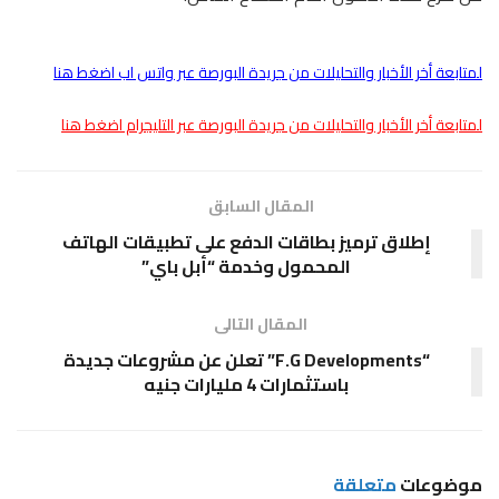
لمتابعة أخر الأخبار والتحليلات من جريدة البورصة عبر واتس اب اضغط هنا
لمتابعة أخر الأخبار والتحليلات من جريدة البورصة عبر التليجرام اضغط هنا
المقال السابق
إطلاق ترميز بطاقات الدفع على تطبيقات الهاتف
المحمول وخدمة “أبل باي”
المقال التالى
“F.G Developments” تعلن عن مشروعات جديدة
باستثمارات 4 مليارات جنيه
موضوعات
متعلقة