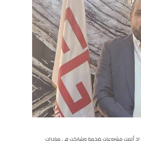
قت شركة F.G Developments قفزات نوعية خلال عام 2024، إذ أتمت مشروعات ضخمة وشاركت فى مبادرات