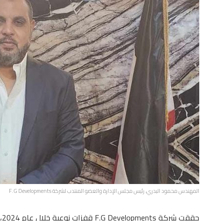
المهندس محمود البدري، رئيس مجلس الإدارة والعضو المنتدب لشركة F.G Developments
حق