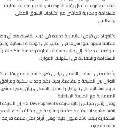
هذه المشروعات تمثل رؤية الشركة نحو تقديم منتجات عقارية
مستدامة وعصرية تتماشى مع احتياجات السوق المحلى
والعالمي.
وتابع: ندرس فرص استثمارية جديدة فى غرب القاهرة بعد أن وض
منطقة تشهد نموًا سريعًا فى الطلب على الوحدات السكنية والتج
بمواصفات حديثة، إلى جانب مساحات تجارية وخدمية متكاملة. و
الاستدامة والكفاءة فى استهلاك الموارد.
وأضاف: فى الساحل الشمالى نراعى ضرورة تقديم مفهومًا جديدًا 
التوازن بين الطبيعة والرفاهية. بحيث يضم وحدات سكنية ومرافق 
تجربة استثنائية على شواطئ الساحل الشمالي. وأن يتميز المشرو
المعمارية مع الطبيعة الساحلية.
وقال رئيس مجلس إدارة
استثمارية بلغت 250 مليون جنيه، وهى أبراج تمثل عل
تحتية متطورة.