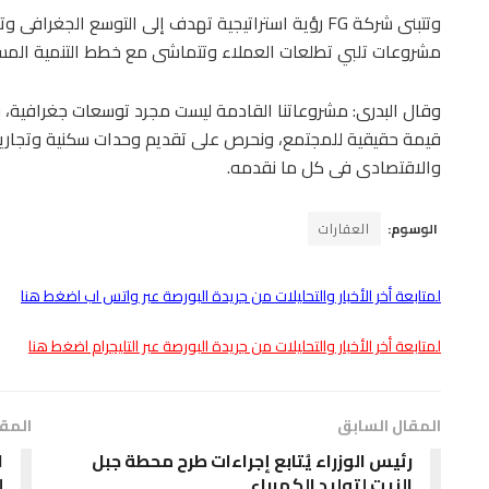
وتتبنى شركة FG رؤية استراتيجية تهدف إلى التوسع ال
مشروعات تلبي تطلعات العملاء وتتماشى مع خطط التنمية المس
وقال البدرى: مشروعاتنا القادمة ليست مجرد توسعات جغرافية، 
قيمة حقيقية للمجتمع، ونحرص على تقديم وحدات سكنية وتجارية بم
والاقتصادى فى كل ما نقدمه.
الوسوم:
العقارات
لمتابعة أخر الأخبار والتحليلات من جريدة البورصة عبر واتس اب اضغط هنا
لمتابعة أخر الأخبار والتحليلات من جريدة البورصة عبر التليجرام اضغط هنا
المقال السابق
المقا
رئيس الوزراء يُتابع إجراءات طرح محطة جبل
الزيت لتوليد الكهرباء
ل