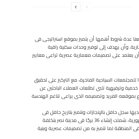
عنا عدة شروط أهمها أن يتميز بموقع استراتيجى فى
ارية. وأن يهدف إلى توفير وحدات سكنية راقية
أن يعتمد على تصميمات معمارية عصرية تراعى معايير
للمجتمعات السياحية الفاخرة، مع التركيز على تحقيق
خدمية وترفيهية تلبى تطلعات العملاء الباحثين عن
ع بموقعه الفريد وتصميمه الذى يراعى تناغم الهندسة
 شركة F.G Developments إن الشركة لديها سجل حافل بالإنجازات ونتميز بتاريخ حافل فى
تنفيذ مشروعات عقارية ضخمة ومتنوعة فى مختلف أنحاء الجمهورية، شملت إنشاء 36 برجًا فى مدينة نصر بتكلفة
امة فارقة فى المنطقة لما تتميز به من تصميمات عصرية وبنية