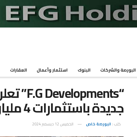
البورصة والشركات
البنوك
استثمار وأعمال
العقارات
م
“lopments
جديدة باستثمارات 4 مليارات جنيه
كتب :
البورصة خاص
الخميس 12 ديسمبر 2024