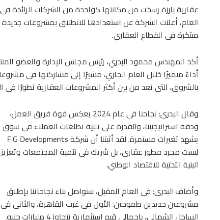
عقارية بارزة رسخت من مكانتها كواحدة من الشركات الرائدة فى
مبتكرة فى القطاع العقاري.
أداءً متميزًا خلال العام الجاري، مشيرًا إلى مشاركتها فى مشروعات
بالشروق، التى تعد من بين أكثر المشروعات العقارية تطورًا فى 
وقال البدرى: نجاحنا فى عام 2024 يعكس قوة فريق العمل،
ودقة استراتيجيتنا، والقدرة على تلبية تطلعات العملاء فى سوق
يشهد تغيرات مستمرة. لقد أثبتنا أن شركة F.G Developments
ليست مجرد مطور عقاري، بل شريك فى تنمية المجتمعات وتعزيز
البنية التحتية للاقتصاد الوطني.
وأضاف البدرى: فى العام المقبل، سنواصل بناء نجاحاتنا بإطلاق
مشروعين جديدين طموحين: الأول فى غرب القاهرة، والثانى فى
الساحل الشمالي، بإجمالى قيم استثمارية تتجاوز 4 مليارات جنيه.