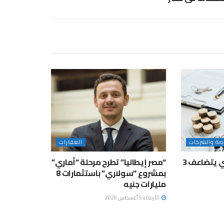
رصة والشركات
العقارات
إعادة التمويل العقاري يتضاعف 3
“مصر إيطاليا” تطرح مرحلة “أماري”
بمشروع “سولاري” باستثمارات 8
مليارات جنيه
الأربعاء 5 أغسطس 2026