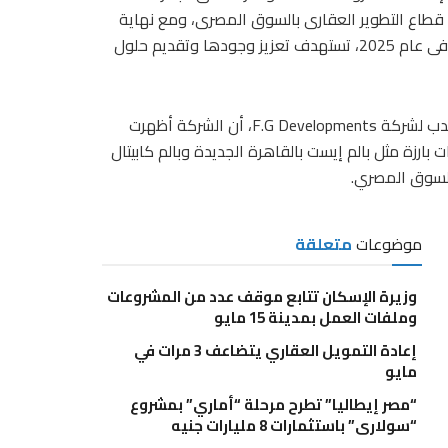
 قطاع التطوير العقارى بالسوق المصرى، ومع نهاية
العام، أعلنت الشركة عن استعدادها للانطلاق بمشروعات جديدة فى عام 2025، تستهدف تعزيز وجودها وتقديم حلول
أكد المهندس محمود البدري، رئيس مجلس الإدارة والعضو المنتدب لشركة F.G Developments، أن الشركة أظهرت
 بارزة مثل بالم إيست بالقاهرة الجديدة وبالم كابيتال
السوق المصري.
موضوعات
متعلقة
وزيرة الإسكان تتابع موقف عدد من المشروعات
وملفات العمل بمدينة 15 مايو
إعادة التمويل العقاري يتضاعف 3 مرات في
مايو
“مصر إيطاليا” تطرح مرحلة “أماري” بمشروع
“سولاري” باستثمارات 8 مليارات جنيه