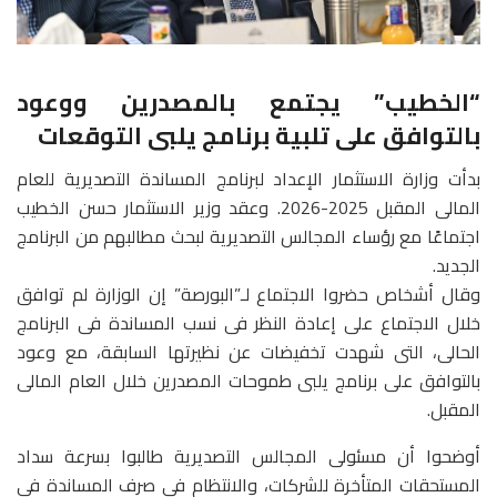
“الخطيب” يجتمع بالمصدرين ووعود
بالتوافق على تلبية برنامج يلبى التوقعات
بدأت وزارة الاستثمار الإعداد لبرنامج المساندة التصديرية للعام
المالى المقبل 2025-2026. وعقد وزير الاستثمار حسن الخطيب
اجتماعًا مع رؤساء المجالس التصديرية لبحث مطالبهم من البرنامج
الجديد.
وقال أشخاص حضروا الاجتماع لـ”البورصة” إن الوزارة لم توافق
خلال الاجتماع على إعادة النظر فى نسب المساندة فى البرنامج
الحالى، التى شهدت تخفيضات عن نظيرتها السابقة، مع وعود
بالتوافق على برنامج يلبى طموحات المصدرين خلال العام المالى
المقبل.
أوضحوا أن مسئولى المجالس التصديرية طالبوا بسرعة سداد
المستحقات المتأخرة للشركات، والانتظام فى صرف المساندة فى