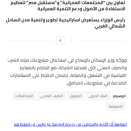
تعاون بين “المجتمعات العمرانية” و”مستقبل مصر” لتعظيم
الاستفادة من الأصول ودعم التنمية العمرانية
رئيس الوزراء يستعرض استراتيجية تطوير وتنمية مدن الساحل
الشمالي الغربي
ووجّه وزير الإسكان بالإسراع في استكمال مشروعات مياه الشرب
والصرف الصحي التي تنفذها الشركة، مع الالتزام بالمعايير
القياسية في التشغيل والصيانة، لضمان الحفاظ على الاستثمارات
الضخمة في مشروعات المرافق.
الوسوم:
البنك الدولى
التمويل
الصرف الصحى
المحافظات
المنوفية
لمتابعة أخر الأخبار والتحليلات من جريدة البورصة عبر واتس اب اضغط هنا