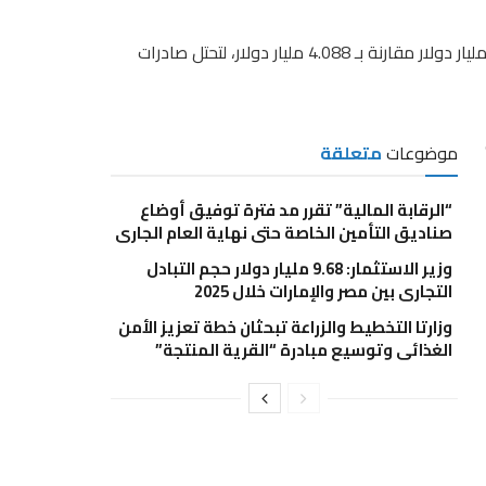
وسجلت صادرات القطاع خلال النصف الأول من العام الحالي 4.6 مليار دولار مقارنة بـ 4.088 مليار دولار، لتحتل صادرات
موضوعات
متعلقة
“الرقابة المالية” تقرر مد فترة توفيق أوضاع
صناديق التأمين الخاصة حتى نهاية العام الجاري
وزير الاستثمار: 9.68 مليار دولار حجم التبادل
التجاري بين مصر والإمارات خلال 2025
وزارتا التخطيط والزراعة تبحثان خطة تعزيز الأمن
الغذائي وتوسيع مبادرة “القرية المنتجة”