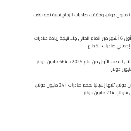
كما شهدت صادرات الأحبار والدهانات زيادة بنحو 8% لتصل إلى 159مليون دولار، وحققت صادرات الزجاج نسبة نمو بلغت
وقال رئيس المجلس، خالد أبو المكارم، إن ارتفاع الصادرات خلال أول 6 أشهر من العام الحالي جاء نتيجة زيادة صادرات
وتصدرت تركيا قائمة أهم الأسواق المستوردة لمنتجات القطاع خلال النصف الأول من عام 2025 بـ 664 مليون دولار،
وجاءت البرازيل في المرتبة الثالثة بحجم صادرات بلغ نحو 349 مليون دولار، تليها إسبانيا بحجم صادرات 241 مليون دولار،
يون دولار.