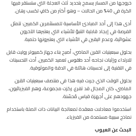
خروجها من المسار يسمح بتحديد ثلث العجلة التي ستستقر فيها
الكرة في 40% من الحالات – وهو أكثر من كافٍ لكسب رهان.
أدى هذا إلى أحد المبادئ الأساسية للمستثمرين الكميين: تتمثل
الفرصة في إيجاد قابلية التنبؤ للأشياء التي يعتبرها الآخرون
عشوائية، وعدم اليقين في الأشياء التي يعتبرونها حتمية.
بحلول سبعينيات القرن الماضي، أصبح بناء جهاز كمبيوتر روليت قابل
للارتداء وإثبات نجاحه أحد طقوس تعميد الكميين. أدت التحسينات
في التقنية إلى تحسينات هائلة في الدقة والموثوقية.
بحلول الوقت الذي جربت فيه هذا في منتصف سبعينيات القرن
الماضي، كان المجال قد تفرع. ركزت مجموعة، وهم الفيزيائيون،
جهودهم على أجهزة قياس مُحسّنة.
استخدموا معادلات معقدة لمعالجة البيانات ذات الصلة باستخدام
نماذج سببية مستمدة من الفيزياء.
البحث عن العيوب