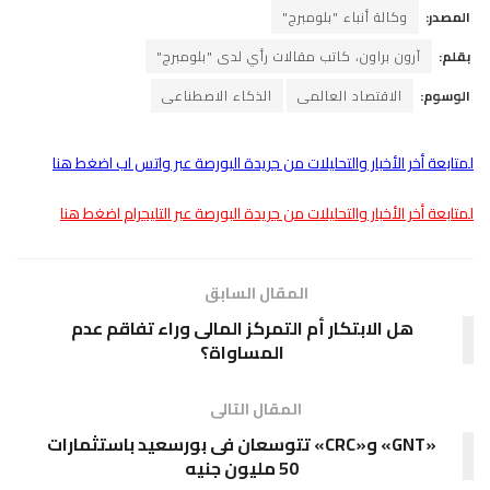
المصدر:
وكالة أنباء "بلومبرج"
بقلم:
آرون براون، كاتب مقالات رأي لدى "بلومبرج"
الوسوم:
الاقتصاد العالمى
الذكاء الاصطناعى
لمتابعة أخر الأخبار والتحليلات من جريدة البورصة عبر واتس اب اضغط هنا
لمتابعة أخر الأخبار والتحليلات من جريدة البورصة عبر التليجرام اضغط هنا
المقال السابق
هل الابتكار أم التمركز المالى وراء تفاقم عدم
المساواة؟
المقال التالى
«GNT» و«CRC» تتوسعان فى بورسعيد باستثمارات
50 مليون جنيه