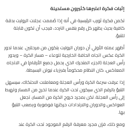
إثبات فكرة اعتبرها كثيرون مستحيلة
تكمن فكرة ثورب الرئيسية في أنه إذا صُممت عجلات الروليت بدقة
كافية بحيث يظهر كل رقم بنفس التردد، فيجب أن تكون قابلة
للتنبؤ.
أظهر عمله الأولي أن دوران الروليت يتكون من مرحلتين. عندما تدور
الكرة عكس اتجاه الحافة الخارجية للوعاء – مسار الكرة – ويدور
رأس العجلة (الجزء المتحرك الذي يحمل جميع الأرقام) في الاتجاه
المعاكس، كان النظام محكوماً بفيزياء نيوتن البسيطة.
إذا عرفت سرعة الكرة ورأس العجلة ومعاملات الاحتكاك، سيسهل
التنبؤ بالرقم الذي سيكون تحت الكرة عندما تخرج من المسار وتهبط
إلى رأس العجلة. لكن بمجرد خروج الكرة من المسار، تجعل
العواكس والدوران والارتدادات حركتها فوضوية ويصعب التنبؤ
بها.
ومع ذلك، فإن مجرد معرفة الرقم الموجود تحت الكرة عند