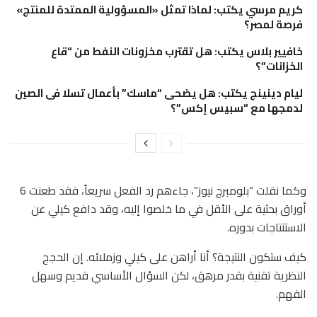
كريم مرسي يكتب: لماذا تمثل «المسؤولية الممتدة للمنتج»
فرصة لمصر؟
خافيير بلاس يكتب: هل تقترب مخزونات النفط من “قاع
الخزانات”؟
ليام دينينج يكتب: هل يضحى “ماسك” بأعمال تسلا فى الصين
لدمجها مع “سبيس إكس”؟
وكما نقلت “بلومبرج نيوز”، جاءهم رد الفعل سريعاً، فقد طعنت 6
أوراق بحثية على الأقل في ما خلصوا إليه، وقد دافع كيلي عن
الاستنتاجات بدوره.
كيف ستكون النتيجة؟ أنا أراهن على كيلي وزملائه. إن الحجج
النظرية تقنية بقدر مرهق، لكن السؤال الأساسي قديم وسهل
الفهم.