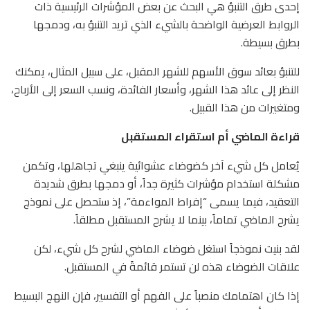
إحدى طرق التنبؤ هي البحث عن بعض المؤشرات الرئيسية ذات
الروابط العرضية الواضحة بالشيء الذي تريد التنبؤ به، ودمجها
بطرق بسيطة.
للتنبؤ بعائد سوق الأسهم للشهر المقبل، على سبيل المثال، يمكنك
النظر إلى عائد هذا الشهر، وأسعار الفائدة، ونسب السعر إلى الأرباح،
ومتغيرات من هذا القبيل.
قراءة الماضي أم استقراء المستقبل
يُعامل كل شيء آخر كضوضاء عشوائية ينبغي تجاهلها، وتكمن
مشكلة استخدام مؤشرات كثيرة جداً، أو دمجها بطرق شديدة
التعقيد، فيما يسمى “إفراط المواءمة”، إذ ستحصل على نموذج
يشرح الماضي تماماً، بينما لا يشرح المستقبل مطلقاً.
لقد بنيت نموذجاً استغل ضوضاء الماضي لشرح كل شيء، لكن
علاقات الضوضاء هذه لن تستمر قائمةً في المستقبل.
إذا كان اهتمامك منصباً على الفهم أو التفسير، فإن النهج البسيط