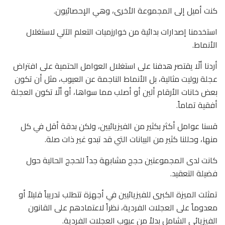
كنت أميل إلى المجموعة الأخرى، وهي الإحصائيون.
استخدمنا إصدارات بدائية من خوارزميات التعلم الآلي لاستغلال
الأنماط.
أردنا ألّا يقتصر هدفنا على استغلال العوامل الحتمية على افتراض
عجلة روليت مثالية، بل الأنماط الناجمة عن العيوب، مثل أن تكون
بعض خانات الأرقام ألين أو أصلب مما سواها، أو ألّا تكون العجلة
أفقية تماماً.
قسنا عوامل أكثر بكثير من الفيزيائيين، ولكن بدقة أقل في كل
منها، وحللنا كثير من البيانات التي قد تبدو غير ذات صلة.
كانت لدى المجموعتين حجج مشابهة جداً للحجج الحالية حول
فضيلة التعقيد.
تمثلت الميزة الكبرى للفيزيائيين في أجهزة تتطلب تدريباً قليلاً أو
معدوماً على العجلات الفردية، نظراً لاعتمادهم على القانون
الفيزيائي الشامل بدلاً من عيوب العجلات الفردية.