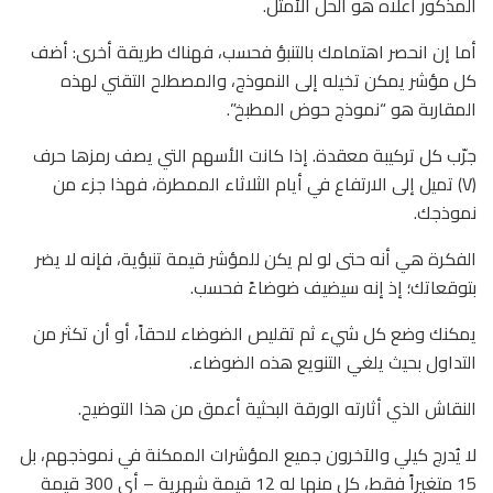
المذكور أعلاه هو الحل الأمثل.
أما إن انحصر اهتمامك بالتنبؤ فحسب، فهناك طريقة أخرى: أضف
كل مؤشر يمكن تخيله إلى النموذج، والمصطلح التقني لهذه
المقاربة هو “نموذج حوض المطبخ”.
جرّب كل تركيبة معقدة. إذا كانت الأسهم التي يصف رمزها حرف
(V) تميل إلى الارتفاع في أيام الثلاثاء الممطرة، فهذا جزء من
نموذجك.
الفكرة هي أنه حتى لو لم يكن للمؤشر قيمة تنبؤية، فإنه لا يضر
بتوقعاتك؛ إذ إنه سيضيف ضوضاءً فحسب.
يمكنك وضع كل شيء ثم تقليص الضوضاء لاحقاً، أو أن تكثر من
التداول بحيث يلغي التنويع هذه الضوضاء.
النقاش الذي أثارته الورقة البحثية أعمق من هذا التوضيح.
لا يُدرج كيلي والآخرون جميع المؤشرات الممكنة في نموذجهم، بل
15 متغيراً فقط، كل منها له 12 قيمة شهرية – أي 300 قيمة