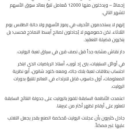
إجمالاً – ويدخلون منها 12000 مُعامل تنبؤ بعائد سوق الأسهم
للشهر التالي.
إنهم لا يستخدمون الأحرف في رموز الأسهم ولا حالة الطقس يوم
الثلاثاء. لكن خصومهم لا يُجادلون لصالح أبسط النماذج فحسب؛ بل
ينكرون فضيلة التعقيد.
دار نقاش مشابه جداً قبل نصف قرن في سياق لعبة الروليت.
في أوائل الستينيات، بنى إد ثورب، أستاذ الرياضيات الذي ابتكر
احتساب بطاقات لعبة بلاك جاك، ومعه كلود شانون، أبو نظرية
المعلومات، أول حاسوب قابل للارتداء في العالم للتنبؤ بدورات
الروليت.
اعتمدت الأنظمة السابقة للفوز بالروليت على جدولة النتائج السابقة
للعثور على أرقام تظهر أكثر من غيرها.
جادل كثيرون بأن عجلات الروليت مُحكمة الصنع بقدر يجعل التغلب
عليها غير ممكناً.