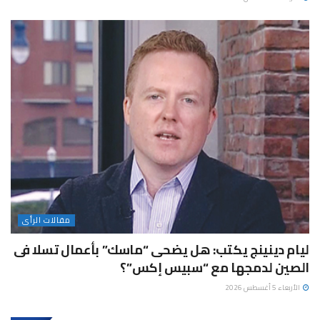
مقالات الرأى
ليام دينينج يكتب: هل يضحى “ماسك” بأعمال تسلا فى
الصين لدمجها مع “سبيس إكس”؟
الأربعاء 5 أغسطس 2026