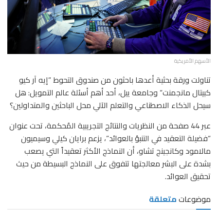
الأسهم الأمريكية
تناولت ورقة بحثية أعدها باحثون من صندوق التحوط ”إيه آر كيو
كبيتال مانجمنت“ وجامعة ييل، أحد أهم أسئلة عالم التمويل: هل
سيحل الذكاء الاصطناعي والتعلم الآلي محل الباحثين والمتداولين؟
عبر 44 صفحة من النظريات والنتائج التجريبية المُحكمة، تحت عنوان
“فضيلة التعقيد في التنبؤ بالعوائد”، يزعم برايان كيلي وسيميون
مالامود وكانجينج تشاو، أن النماذج الأكثر تعقيداً التي يصعب
بشدة على البشر معالجتها تتفوق على النماذج البسيطة من حيث
تحقيق العوائد.
موضوعات
متعلقة