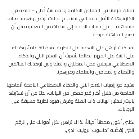
تمثلت مزايانا في انخفاض التكلفة ودقة تنبؤ أعلى – خاصة في
الكازينوهات الأقل دقة التي تستخدم عجلات أرخص وتعتمد صيانة
متساهلة – على حساب الحاجة إلى ساعات من المعايرة قبل أن
تصبح المراهنة مربحة.
لقد كنت أراهن على التعقيد بدل النظرية لمدة 50 عاماً، وكذلك
على التنبؤ بدل الفهم. لطالما شعرتُ أن التعلم الآلي والذكاء
الاصطناعي سيحلان محل المحللين والمتداولين (وكذلك السائقين
والأطباء والمحامين والعلماء وغيرهم).
ستجد خوارزميات التعلم الآلي والذكاء الاصطناعي الناجحة أنماطها
الخاصة من خلال أكبر قدر ممكن من البيانات، بدلاً من أن تسترشد
بالبشر لاختيار البيانات ذات الصلة وفرض قيود نظرية مسبقة على
الإجابات.
لكنني أكون مخطئاً أحياناً، لذا لا تراهن بكل أموالك على الرقم
الذي يُفضّله “حاسوب الروليت” لدي.