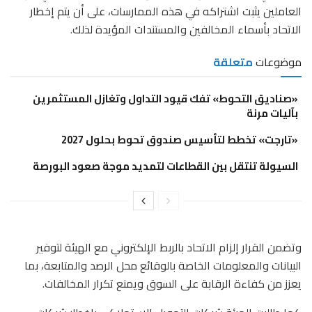
العاملين يثبت اشتراكه في هذه الممارسات، على أن يتم إخطار
الاتحاد بأسماء المخالفين والمستندات المؤيدة لذلك.
موضوعات
متعلقة
«صناديق التحوط» تفك قيود التداول وتغازل المستثمرين
بآليات مرنة
«تارجت» تخطط لتأسيس صندوق تحوط بحلول 2027
السيولة تنتقل بين القطاعات لتمديد موجة صعود البورصة
وتضمن القرار إلزام الاتحاد بالربط الإلكتروني مع الهيئة لتوفير
البيانات والمعلومات الخاصة بالوقائع محل الرصد والمتابعة، بما
يعزز من كفاءة الرقابة على السوق ويمنع تكرار المخالفات.