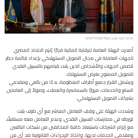
محمد فريد رئيس هيئة الرقابة المالية
أصدرت الهيئة العامة للرقابة المالية قرارًا يُلزم الاتحاد المصري
للجهات العاملة في مجال التمويل الاستهلاكي بإعداد قائمة حظر
تتضمن الجهات والأشخاص الذين يثبت قيامهم بالتسييل النقدي
للتمويل الممنوح بغرض الاستهلاك.
ويشمل القرار جميع أطراف المنظومة، بدءًا من بائعي ومقدمي
السلع والخدمات، مرورًا بالسماسرة والعملاء، وصولاً إلى العاملين
بشركات التمويل الاستهلاكي.
وشددت الهيئة على وقف التعامل المباشر مع أي طرف يثبت
تورطه في ممارسات التسييل النقدي، وعدم التعامل معه مستقبلًا،
مع إلزام الشركات باستبعاد كافة المخالفين من شبكات البائعين
ومقدمي الخدمات لديها، واتخاذ الإجراءات القانونية ضد أي من