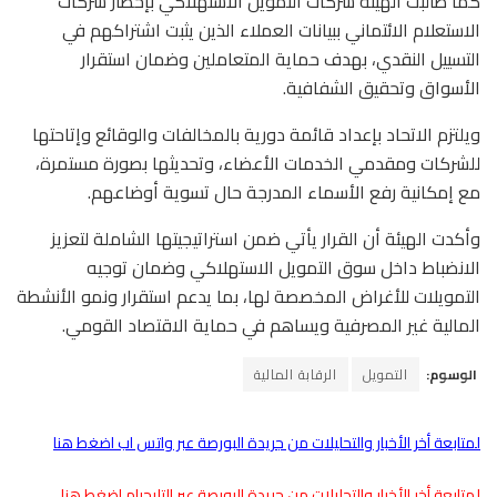
كما طالبت الهيئة شركات التمويل الاستهلاكي بإخطار شركات
الاستعلام الائتماني ببيانات العملاء الذين يثبت اشتراكهم في
التسييل النقدي، بهدف حماية المتعاملين وضمان استقرار
الأسواق وتحقيق الشفافية.
ويلتزم الاتحاد بإعداد قائمة دورية بالمخالفات والوقائع وإتاحتها
للشركات ومقدمي الخدمات الأعضاء، وتحديثها بصورة مستمرة،
مع إمكانية رفع الأسماء المدرجة حال تسوية أوضاعهم.
وأكدت الهيئة أن القرار يأتي ضمن استراتيجيتها الشاملة لتعزيز
الانضباط داخل سوق التمويل الاستهلاكي وضمان توجيه
التمويلات للأغراض المخصصة لها، بما يدعم استقرار ونمو الأنشطة
المالية غير المصرفية ويساهم في حماية الاقتصاد القومي.
الوسوم:
التمويل
الرقابة المالية
لمتابعة أخر الأخبار والتحليلات من جريدة البورصة عبر واتس اب اضغط هنا
لمتابعة أخر الأخبار والتحليلات من جريدة البورصة عبر التليجرام اضغط هنا