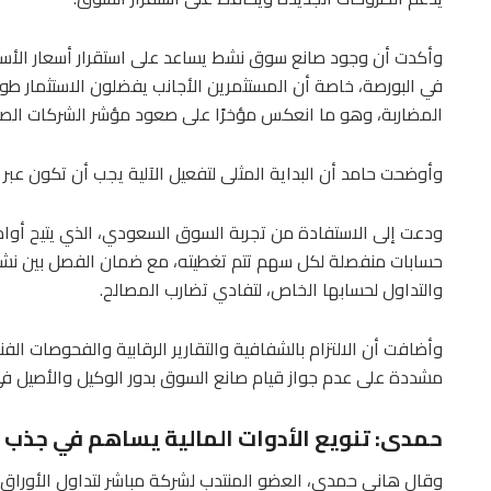
وأكدت أن وجود صانع سوق نشط يساعد على استقرار أسعار الأس
في البورصة، خاصة أن المستثمرين الأجانب يفضلون الاستثمار طو
المضاربة، وهو ما انعكس مؤخرًا على صعود مؤشر الشركات الصغيرة وال
وأوضحت حامد أن البداية المثلى لتفعيل الآلية يجب أن تكون عبر 
ودعت إلى الاستفادة من تجربة السوق السعودي، الذي يتيح أوامر
حسابات منفصلة لكل سهم تتم تغطيته، مع ضمان الفصل بين نش
والتداول لحسابها الخاص، لتفادي تضارب المصالح.
وأضافت أن الالتزام بالشفافية والتقارير الرقابية والفحوصات الفني
مشددة على عدم جواز قيام صانع السوق بدور الوكيل والأصيل في 
حمدى: تنويع الأدوات المالية يساهم في جذب 
وقال هاني حمدي، العضو المنتدب لشركة مباشر لتداول الأوراق ا