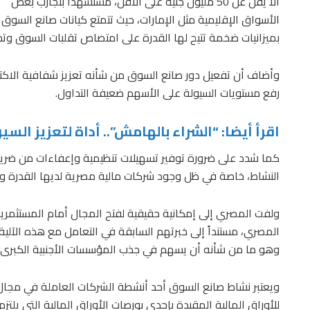
ألا يقل عن 50 مليون جنيه على الأقل، مستشهداً بتجارب بعض
الأسواق الإقليمية مثل الإمارات، حيث تتمتع كيانات صانع السوق
بميزانيات ضخمة تتيح لها القدرة على امتصاص تقلبات السوق وتح
وأضاف أن تفعيل دور صانع السوق من شأنه تعزيز شفافية الاكتتابا
رفع مستويات السيولة على الأسهم ضعيفة التداول.
اقرأ أيضا: “الشراء بالهامش”.. أداة لتعزيز الس
كما شدد على ضرورة توفير تسهيلات تنظيمية وإعفاءات من ضريب
النشاط، خاصة في ظل وجود شركات مالية مصرية لديها القدرة وال
ولفت المصري إلى إمكانية حقيقية لفتح المجال أمام المستثمري
المصري، مستنداً إلى خبرتهم السابقة في التعامل مع هذه الآلية
وهو ما من شأنه أن يسهم في جذب المؤسسات الأجنبية الكبرى 
ويعتبر نشاط صانع السوق أحد أنشطة الشركات العاملة في مجال ا
للأوراق المالية المقيدة بإحدى بورصات الأوراق المالية التي يل