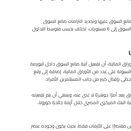
صانع السوق عليها وتحديد التزامات صانع السوق
والضوابط المتعلقة بالعروض والطلبات، وقسمت التزامات صانع السوق إلى 6 مستويات، تختلف بحسب متوسط التداول
اق المالية، أن تفعيل آلية صانع السوق داخل البورصة
يولة على عدد من الأوراق المالية، إضافة إلى رفع
ى بإقبال كبير من جانب المستثمرين الأفراد.
 أمرًا جوهريًا لا غنى عنه، وينبغي أن يتم تفعيله
 البنك المركزي المصري خلال أزمة جائحة كورونا،
س مقتصرًا على الأزمات فقط، بحيث يكون وجوده عنصر