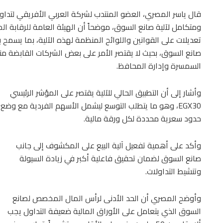
قال ياسر المصري، العضو المنتدب لشركة العربي الأفريقي لتداو
ومتكامل لآلية صانع السوق، موضحاً أن الهيئة العامة للرقابة ال
تعديلات على القوانين واللوائح المنظمة لهذه الآلية، بما يسم
صانع السوق، بحيث لا يقتصر الأمر على بعض الشركات القابضة من
السمسرة وإدارة المحافظ.
وأشار إلى أن التطبيق الحالي للآلية يقتصر على المؤشر الرئيسي
EGX30، وهو ما يتطلب التوسع ليشمل الأسهم الفردية مع وضع
حدود سعرية محددة لكل ورقة مالية.
وأكد على أهمية تفعيل آلية البيع على المكشوف إلى جانب
صانع السوق لضمان تحقيق فاعلية أكبر في زيادة السيولة
وتنشيط التداولات.
وأوضح المصري أن الحد الأدنى لرأس المال المخصص لصانع
السوق الذي يتعامل على الأوراق المالية ضعيفة التداول يجب