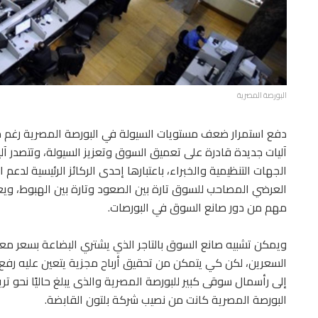
البورصة المصرية
دفع استمرار ضعف مستويات السيولة في البورصة المصرية رغم خفض 
آليات جديدة قادرة على تعميق السوق وتعزيز السيولة، وتتصدر آ
الجهات التنظيمية والخبراء، باعتبارها إحدى الركائز الرئيسية لدع
العرضي المصاحب للسوق تارة بين الصعود وتارة بين الهبوط، ويعت
مهم من دور صانع السوق في البورصات.
ويمكن تشبيه صانع السوق بالتاجر الذي يشتري البضاعة بسعر معي
السعرين، لكن كي يتمكن من تحقيق أرباح مجزية يتعين عليه رفع
إلى رأسمال سوقى كبير للبورصة المصرية والذى يبلغ حاليًا نحو ت
البورصة المصرية كانت من نصيب شركة بلتون القابضة.