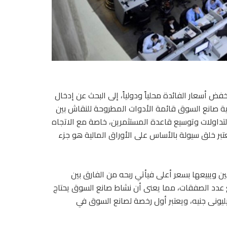
أسعار الفائدة محلياً ودولياً، إلى البحث عن إدخال
لية صانع السوق قائمة الأدوات المطروحة للنقاش بين
م التداولات وتوسيع قاعدة المستثمرين، خاصة مع الاتجاه
بر خلق سيولة بالأساس على الأوراق المالية هو جزء
ن ويبيعها بسعر أعلى فيأتي ربحه من الفارق بين
 عدد الصفقات، مما يعنى أن نشاط صانع السوق يحتاج
ريليونى جنيه، ويعتبر أول رخصة لصانع السوق في