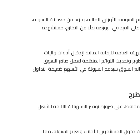
 السوقية للأوراق المالية، ويزيد من معدلات السيولة،
ى القيد في البورصة بدلًا من التخارج، مستشهدة
ئة العامة للرقابة المالية لإدخال أدوات وآليات
وير وتحديث اللوائح المنظمة لعمل صانع السوق
صانع السوق سيدعم السيولة في الأسهم ضعيفة التداول
طرح
محافظ، على ضرورة توفير التسهيلات اللازمة لتشغيل
دخول المستثمرين الأجانب وتعزيز السيولة، مما