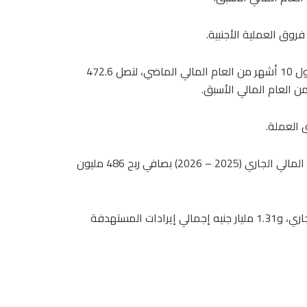
روق العملية الأجنبية.
وتراجعت أرباح شركة مصر لصناعة الكيماويات، بنسبة 14% خلال أول 10 أشهر من العام المالي الماضي، لتصل 472.6
 العملة.
اعتمدت شركة مصر لصناعة الكيماويات، الموازنة التقديرية للعام المالي الجاري (2025 – 2026) بصافي ربح 486 مليون
وتستهدف الشركة تحقيق 486 مليون جنيه خلال العام المالي الجاري، و1.31 مليار جنيه إجمالي إيرادات المستهدفة