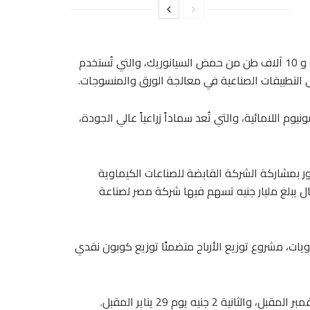
مليون دولار، إنتاج 10 آلاف طن من أقراص وحبيبات الكلور (TCCA) و 10 آلاف طن من حمض السيانوريك، والتي تُستخدم
 التطبيقات الصناعية في معالجة الورق والمنسوجات.
ة كربونات الأمونيوم اللامائية، والتي تُعد سماداً زراعياً عالي الجودة،
 حبيبات الكلور بمشاركة الشركة القابضة للصناعات الكيماوية
 يبلغ مليار جنيه تسهم فيها شركة مصر لصناعة
ات، مشروع توزيع الأرباح متضمنًا توزيع كوبون نقدي