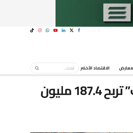
Login
عارض
الاقتصاد الأخضر
“مصر لصناعة الكيماويات” تربح 187.4 مليون