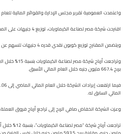
واعتمدت العمومية تقرير مجلس الإدارة والقوائم المالية للعام 
اقترحت شركة مصر لصناعة الكيماويات، توزيع 4 جنيهات على المساهمين عن أرباح العام المالي الماضي.
ويتضمن المقترح توزيع كوبون نقدي قدره 4 جنيهات للسهم عن العام المالي المنتهي في يونيو الماضي.
بربح 667.4 مليون جنيه خلال العام المالي الأسبق.
المالي السابق له.
وعزت الشركة انخفاض صافي الربح إلى تراجع أرباح فروق العملة.
مليون جنيه، مقارنة بربح 593.5 مليون جنيه خلال نفس الفترة من العام المالي الأسبق.