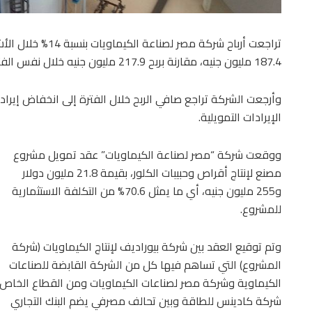
تراجعت أرباح شركة مص
187.4 مليون جنيه، مقارنة بربح 217.9 مليون جنيه خلال نفس الفترة من العام المالي الماضي.
وأرجعت الشركة تراجع صافي الربح خلال الفترة إلى انخفاض إيرا
الإيرادات التمويلية.
ووقعت شركة “مصر لصناعة الكيماويات” عقد تمويل مشروع
مصنع لإنتاج أقراص وحبيبات الكلور، بقيمة 21.8 مليون دولار
و255 مليون جنيه، أي ما يمثل 70.6% من التكلفة الاستثمارية
للمشروع.
وتم توقيع العقد بين شركة بيوراديف لإنتاج الكيماويات (شركة
المشروع) التي تساهم فيها كل من الشركة القابضة للصناعات
الكيماوية وشركة مصر لصناعات الكيماويات ومن القطاع الخاص
شركة كادينس للطاقة وبين تحالف مصرفي يضم البنك التجاري