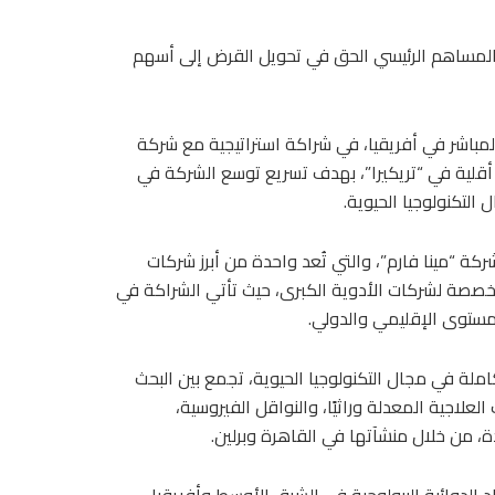
بلغ 26 مليون يورو، مع منح المساهم الرئيسي الحق في تحويل القرض إلى أسهم
لمباشر في أفريقيا، في شراكة استراتيجية مع شركة
صة أقلية في “تريكيرا”، بهدف تسريع توسع الشركة في
التكنولوجيا الحيوية.
ركة “مينا فارم”، والتي تُعد واحدة من أبرز شركات
لمتخصصة لشركات الأدوية الكبرى، حيث تأتي الشراكة في
لمستوى الإقليمي والدولي.
املة في مجال التكنولوجيا الحيوية، تجمع بين البحث
علاجية المعدلة وراثيًا، والنواقل الفيروسية،
دة، من خلال منشآتها في القاهرة وبرلين.