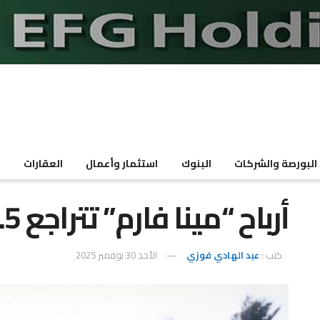
البورصة والشركات
البنوك
استثمار وأعمال
العقارات
م
أرباح “مينا فارم” تتراجع 15.5% خلال 9 أشهر
كتب :
عبد الهادي فوزي
الأحد 30 نوفمبر 2025