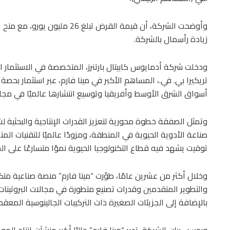
وأوضحت الشركة، أن قيمة القرض ت
زيادة رأسمال بالشركة.
ودخلت شركة أدمايوس كابيتال بارتنرز، المتخصصة في الاستثمار ا
تريكيرا بي. في.، المساهم الأكبر في مينا فارم، عبر استثمار بح
أسواق الشرق الأوسط وأفريقيا وتوسيع انتشارها عالميًا في مجال 
وتمثل الصفقة خطوة محورية لتعزيز القدرات الإنتاجية والبحثية لش
صناعة الأدوية الحيوية في المنطقة، ومزودًا عالميًا للتقنيات ا
توقيت يشهد فيه قطاع التكنولوجيا الحيوية نموًا متسارعًا على ا
وخلال أكثر من عشرين عامًا، طوّرت “مينا فارم” منصة صناعية متك
والتطوير المتقدمين وقدرات تصنيع متطورة في مجالات البروتينات ال
بالإضافة إلى الجزيئات الصغيرة ذات التركيبات الجالينوسية المعق