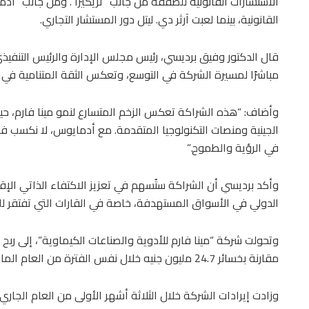
الاستشارات القانونية للصفقة من جانب “تريكيرا”. ومن جانب “أ
القانونية، بينما لعبت آرثر دي. ليتل دور المستشار التجاري.
قال الدكتور وفيق برديسي، رئيس مجلس الإدارة والرئيس التنفيذي 
مباشرًا لمسيرة الشركة في التوسع، وتعكس الثقة المتنامية في 
وأضاف: “هذه الشراكة تعكس الزخم المتسارع لنمو مينا فارم، حيث ن
الجينية ومنصات التكنولوجيا المتقدمة. مع أدمايوس، لا نكسب فقط
في الرؤية والطموح.”
وأكد برديسي أن الشراكة ستُسهم في تعزيز الاكتفاء الذاتي الإق
الدولي في الأسواق المستهدفة، خاصة في القارات التي تفتقر للبني
مقارنة بخسائر 24.7 مليون جنيه خلال نفس الفترة من العام الماضي.