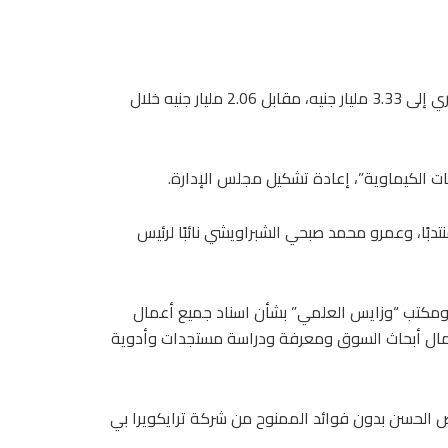
وارتفعت إيرادات الشركة خلال الستة أشهر الأولى من العام الجاري إلى 3.33 مليار جنيه، مقابل 2.06 مليار جنيه خلال
ات الكيماوية”، إعادة تشكيل مجلس الإدارة.
تدبًا، وعمرو محمد صبحي الشبراويشي نائبًا لرئيس
” ومكتب “وزايس العلمي” بشأن اسناد جميع أعمال
بأعمال أبحاث السوق ومعرفة ودراسة مستجدات وأدوية
ض الحسن بدون فوائد الممنوح من شركة ترايكويرا بي