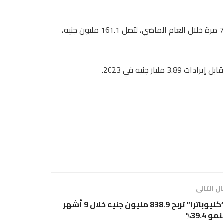
وتضاعفت أرباح شركة مينا فارم للأدوية والصناعات الكيماوية، 7.2 مرة خلال العام الماضي، لتصل 161.1 مليون جنيه،
ل التالى
“كليوباترا” تربح 838.9 مليون جنيه خلال 9 أشهر
نمو 39.4%