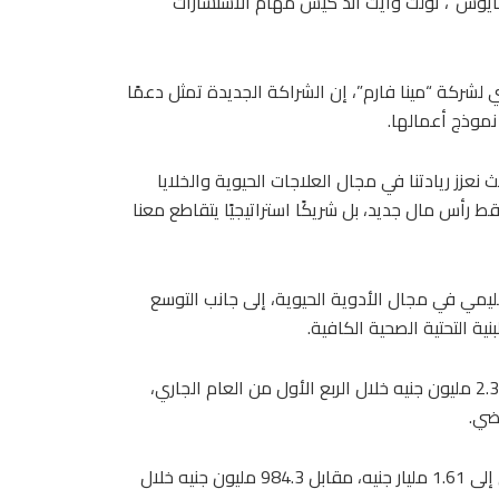
دمايوس”، تولت وايت آند كيس مهام الاستشارات
لشركة “مينا فارم”، إن الشراكة الجديدة تمثل دعمًا
نموذج أعمالها.
عزز ريادتنا في مجال العلاجات الحيوية والخلايا
 رأس مال جديد، بل شريكًا استراتيجيًا يتقاطع معنا
ليمي في مجال الأدوية الحيوية، إلى جانب التوسع
ة التحتية الصحية الكافية.
وتحولت شركة “مينا فارم للأدوية والصناعات الكيماوية”، إلى ربح 2.3 مليون جنيه خلال الربع الأول من العام الجاري،
وزادت إيرادات الشركة خلال الثلاثة أشهر الأولى من العام الجاري إلى 1.61 مليار جنيه، مقابل 984.3 مليون جنيه خلال