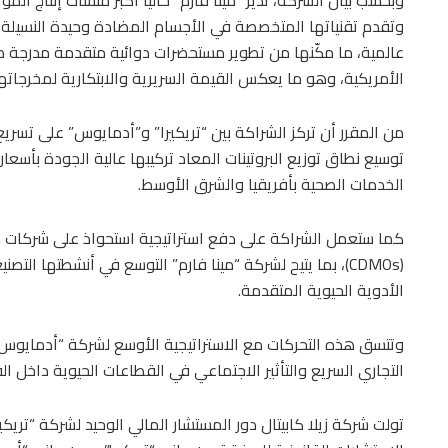
وبحسب بيان الشركة، تدير “مينا فارم” حاليًا أكبر منشآت إنتاج الم
وتقدم تقنياتها المتخصصة في الأجسام المضادة وحيدة النسيلة و
عالمية، ما مكّنها من تطوير مستحضرات دوائية متقدمة مدرجة ض
الأمريكية، وهو ما يعكس القيمة السريرية والابتكارية لمخرجاتها
من المقرر أن تركز الشراكة بين “تريكيرا” و”أدمايوس” على تسريع 
توسيع نطاق توزيع البروتينات المعاد تركيبها عالية الجودة بأسع
الخدمات الصحية بأفريقيا والشرق الأوسط.
كما ستعمل الشراكة على دفع استراتيجية استحواذ على شركات م
(CDMOs)، بما يتيح لشركة “مينا فارم” التوسع في أنشطتها الت
الأدوية الحيوية المتقدمة.
وتتسق هذه التحركات مع الاستراتيجية الأوسع لشركة “أدمايوس”،
التجاري السريع والتأثير الاجتماعي في القطاعات الحيوية داخل ال
تولت شركة زيلا كابيتال دور المستشار المالي الوحيد لشركة “تري