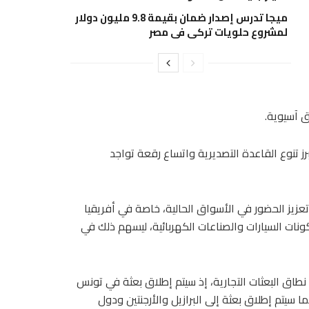
ميجا تدرس إصدار ضمان بقيمة 9.8 مليون دولار
لمشروع حلويات تركى فى مصر
 آسيوية.
يبرز تنوع القاعدة التصديرية واتساع رقعة تواجد
يز الحضور في الأسواق الحالية، خاصة في أفريقيا
كونات السيارات والصناعات الكهربائية، ليسهم ذلك في
اق البعثات التجارية، إذ سيتم إطلاق بعثة في تونس
معرض في هولندا 18 مايو المقبل، كما سيتم إطلاق بعثة إلى البرازيل والأرجنتين ودول