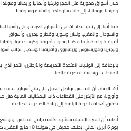
خلال أسواق محورية مثل المجر وتركيا وألمانيا وإيطاليا وهولندا
وفرنسا ورومانيا، إلى جانب سلوفاكيا والتشيك وسلوفينيا.
كما أشار إلى نمو الصادرات في الأسواق العربية وعلى رأسها ليبيا
والسودان والمغرب ولبنان وسوريا وقطر والبحرين، وأسواق
أفريقية واعدة شملت كينيا وجنوب أفريقيا وكوت ديفوار وتنزانيا
ونيجيريا وموريشيوس وزيمبابوي وأفريقيا الوسطى، بجانب أسواق
بالإضافة إلى الولايات المتحدة الأمريكية والأرجنتين، الأمر الذي 
المنتجات الهندسية المصرية عالميا.
أكد الصياد، أن المجلس يواصل العمل على فتح أسواق جديدة وتعز
وأوروبا، مع التركيز على القطاعات ذات الإمكانيات العالية مثل م
تحقيق أهداف الدولة الرامية إلى زيادة الصادرات الصناعية.
أضاف أن الفترة المقبلة ستشهد تكثيف برامج المجلس، وتوسيع نط
يوم 6 أبريل الحالي، بخلاف 