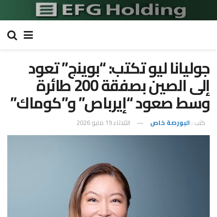
جوليانا ليو تكتب: “بوينج” تعود
إلى الصين بصفقة 200 طائرة
وسط صعود “إيرباص” و”كوماك”
كتب :
البورصة خاص
الثلاثاء 19 مايو 2026