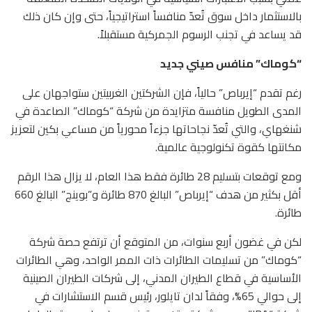
بالاستثمار داخل سوق تُعدّ منافساً استراتيجياً، حتى وإن كان ذلك
قد يساعد في تجنب الرسوم الجمركية مستقبلاً.
“كوماك” منافس صيني جديد
رغم تقدم “إيرباص” حالياً، فإن الشركتين الغربيتين ستواجهان على
المدى الطويل منافسة متزايدة من شركة “كوماك” الصاعدة في
شنغهاي، والتي تُعدّ نجاحاتها جزءاً محورياً من مساعي بكين لتعزيز
مكانتها كقوة تكنولوجية عالمية.
ومع توقعات بتسليم 28 طائرة فقط هذا العام، لا يزال هذا الرقم
أقل بكثير من هدف “إيرباص” البالغ 870 طائرة و”بوينج” البالغ 660
طائرة.
لكن في غضون أربع سنوات، من المتوقع أن ترتفع حصة شركة
“كوماك” من تسليمات الطائرات ذات الممر الواحد، وهي الطائرات
الأساسية في قطاع الطيران المدني، إلى شركات الطيران الصينية
إلى حوالي 65%، وفقاً لدان تايلور، رئيس قسم الاستشارات في