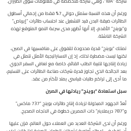
شركة “IBA”، وهي شركة متخصصة في معلومات سوق الطيران.
ورغم أن هذه النسبة ستمثل حوالي 7% فقط من إجمالي أسطول
الطائرات ضيقة البدن قيد التشغيل عند احتساب طائرات “إيرباص”
و”بوينج” الأقدم، إلا أنها تُظهر مدى سرعة النمو المتوقع لهذه
الشركة الناشئة.
تمتلك “بوينج” قدرة محدودة للتفوق على منافسيها في الصين،
لكنها ليست مضطرة لذلك، إذ إن الاستراتيجية الأمثل تتمثل في
زيادة إنتاجها لتلبية الطلب القائم، خاصة مع تعافي السفر الجوي
بعد الجائحة الذي تجاوز قدرة شركات صناعة الطائرات على التسليم،
ما أدى إلى تراكم طلبات قياسي يمتد لأكثر من عقد.
سبل استعادة “بوينج” ريادتها في الصين
تُعدّ الجهود المبذولة لزيادة إنتاج طائرات بوينج “737 ماكس”
و”787 دريملاينر” ذات الممرين خطوة في الاتجاه الصحيح.
ورغم أن لدى الشركة العديد من العملاء حول العالم، فإن عليها
أن تفكر في إعطاء أولوية لشركات الطيران الصينية إذا كانت ترغب