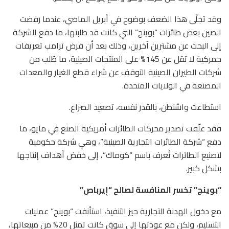
وقد تجلّى هذا الضعف بوضوح في أبريل الماضي، عندما رفضت
الصين بعض طائرات “بوينج” التي كانت قد طلبتها، ما دفع الشركة
إلى البحث عن مشترين آخرين، وذلك بعد أن فرض ترامب تعريفات
جمركية لا تقل عن 145% على المنتجات الصينية، ما طُلب من
شركات الطيران الصينية التوقف عن شراء قطع الغيار والمعدات
المصنعة في الولايات المتحدة.
استطاعت واشنطن، بالقدر نفسه، تصعيد الصراع.
فقد علّقت تصدير محركات الطائرات أمريكية الصنع في مايو، ما
دفع “شركة الطائرات التجارية الصينية”، وهي شركة حكومية
لتصنيع الطائرات تُعرف باسم “كوماك”، إلى خفض أهداف إنتاجها
بشكل كبير.
“بوينج” تخسر المنافسة لصالح “إيرباص”
مع دخول الهدنة التجارية حيز التنفيذ، استأنفت “بوينج” عمليات
التسليم، ولكن مع عودتها إلى سوق كانت تمثل 20% من مبيعاتها،