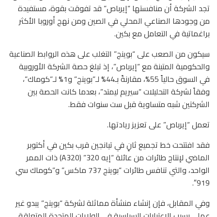
تجد الشركة أن منافستها “إيرباص” قد تفوقت بقوة، مستفيدة
من وجودها الصناعي المحلي في الصين ومن نهج أوروبا الأكثر
براغماتية في التعامل مع بكين.
سيكون من الصعب على “بوينج” التغلب على هذه الروابط الصناعية
والحكومية المتينة مع “إيرباص”، إذ تبلغ حصة الشركة الأوروبية
في السوق حالياً 55%، مقارنةً بـ44% لـ”بوينج” و1% لـ”كوماك”،
وفقاً لشركة التحليلات “سيريم ليمتد”، بعدما كانت الحصة بين
الشركتين شبه متساوية قبل ست سنوات فقط.
تعمل “إيرباص” على تعزيز ريادتها.
فقد افتتحت خط تجميع ثانٍ في تيانجين قرب بكين في أكتوبر
الماضي لإنتاج طائرات من عائلة “إيه 320” (A320) ذات الممر
الواحد، والتي تنافس طائرات “بوينج 737 ماكس” و”كوماك سي
919″.
وفي المقابل، فإن إنشاء منشأة مماثلة لشركة “بوينج” يبدو غير
عملي بسبب الاعتبارات السياسية في الولايات المتحدة المتعلقة