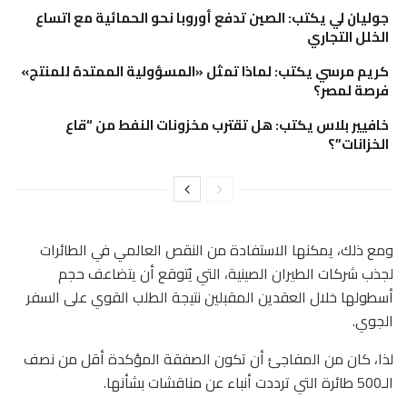
جوليان لي يكتب: الصين تدفع أوروبا نحو الحمائية مع اتساع
الخلل التجاري
كريم مرسي يكتب: لماذا تمثل «المسؤولية الممتدة للمنتج»
فرصة لمصر؟
خافيير بلاس يكتب: هل تقترب مخزونات النفط من “قاع
الخزانات”؟
ومع ذلك، يمكنها الاستفادة من النقص العالمي في الطائرات
لجذب شركات الطيران الصينية، التي يُتوقع أن يتضاعف حجم
أسطولها خلال العقدين المقبلين نتيجة الطلب القوي على السفر
الجوي.
لذا، كان من المفاجئ أن تكون الصفقة المؤكدة أقل من نصف
الـ500 طائرة التي ترددت أنباء عن مناقشات بشأنها.