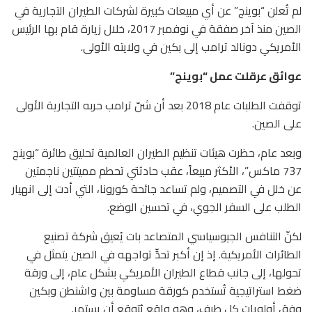
لم تُعلن “بوينج” عن أي مبيعات كبيرة لشركات الطيران التجارية في
الصين منذ آخر صفقة في نوفمبر 2017، خلال زيارة قام بها الرئيس
الأمريكي دونالد ترامب إلى بكين في ولايته الأولى.
عوائق عرقلت عمل “بوينج”
توقفت الطلبات عام 2018 بعد أن شنّ ترامب حربه التجارية الأولى
على الصين.
وبعد عام، حظرت هيئات تنظيم الطيران العالمية تحليق طائرة “بوينج
737 ماكس”، الأكثر مبيعاً، عقب حادثتي تحطم مميتتين ناجمتين
عن خلل في التصميم، ولم تساعد جائحة كورونا، التي أدت إلى انهيار
الطلب على السفر الجوي، في تحسين الوضع.
لكنّ التنافس الجيوسياسي المتصاعد بات يُعيق شركة تصنيع
الطائرات الأمريكية. إذ إن أكبر تحدٍّ تواجهه في الصين يتمثل في
تحولها، إلى جانب قطاع الطيران الأمريكي بشكل عام، إلى ورقة
ضغط استراتيجية تُستخدم كورقة مساومة بين واشنطن وبكين
وفق أولويات كل طرف، وهو واقع يُتوقع أن يستمر.