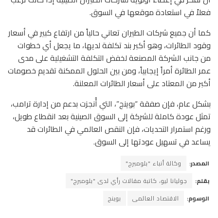
فعلاً في استعادة موقعها في السوق.
كما أن جميع شركات الطيران تعاني حالياً من ارتفاع كبير في أسعار
وقود الطائرات، وهو أكبر بند تكلفة لديها، ما يجعل أي خطوات
من جانب الشركة المصنعة لخفض التكلفة التشغيلية على مدى
عمر الطائرة أمراً إيجابياً، ومن بين الحلول الممكنة تقديم خصومات
أكبر من المعتاد على أسعار الطائرات المعلنة.
بشكل عام، فإن صفقة “بوينج”، التي أُنجزت بدعم من إدارة ترامب،
تمثل عودة كاملة للشركة إلى السوق الصينية بعد انقطاع طويل،
ورغم استمرار التحديات، فإن النقص العالمي في الطائرات قد
يساعد في تسهيل عودتها إلى السوق.
المصدر:
وكالة أنباء "بلومبرج"
بقلم:
جوليانا ليو، كاتبة مقالات رأي لدى "بلومبرج"
الوسوم:
الاقتصاد العالمى
بوينج