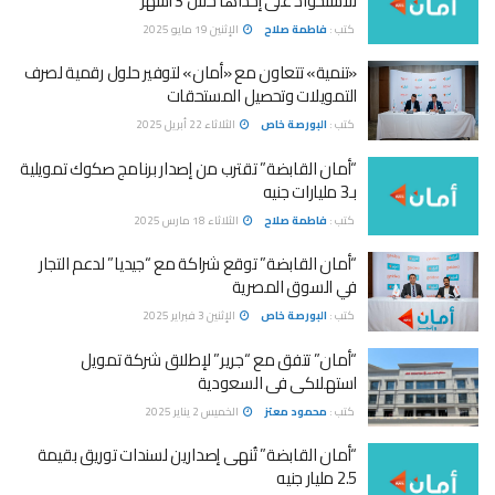
للاستحواذ على إحداها خلال 3 أشهر
كتب :
فاطمة صلاح
الإثنين 19 مايو 2025
«تنمية» تتعاون مع «أمان» لتوفير حلول رقمية لصرف
التمويلات وتحصيل المستحقات
كتب :
البورصة خاص
الثلاثاء 22 أبريل 2025
“أمان القابضة” تقترب من إصدار برنامج صكوك تمويلية
بـ3 مليارات جنيه
كتب :
فاطمة صلاح
الثلاثاء 18 مارس 2025
“أمان القابضة” توقع شراكة مع “جيديا” لدعم التجار
في السوق المصرية
كتب :
البورصة خاص
الإثنين 3 فبراير 2025
“أمان” تتفق مع “جرير” لإطلاق شركة تمويل
استهلاكى فى السعودية
كتب :
محمود معتز
الخميس 2 يناير 2025
“أمان القابضة” تُنهى إصدارين لسندات توريق بقيمة
2.5 مليار جنيه