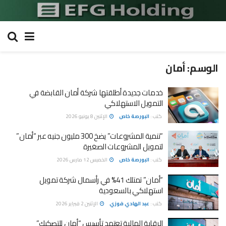
الوسم:
أمان
خدمات جديدة أطلقتها شركة أمان القابضة في
التمويل الاستهلاكي
كتب :
البورصة خاص
الإثنين 8 يونيو 2026
“تنمية المشروعات” يضخ 300 مليون جنيه عبر “أمان”
لتمويل المشروعات الصغيرة
كتب :
البورصة خاص
الخميس 12 مارس 2026
“أمان” تمتلك 41% في رأسمال شركة تمويل
استهلاكي بالسعودية
كتب :
عبد الهادي فوزي
الإثنين 2 فبراير 2026
الرقابة المالية تعتمد تأسيس “أمان للتصكيك”