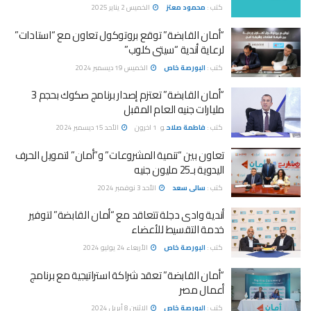
كتب :
محمود معتز
الخميس 2 يناير 2025
“أمان القابضة” توقع بروتوكول تعاون مع “استادات”
لرعاية أندية “سيتى كلوب”
كتب :
البورصة خاص
الخميس 19 ديسمبر 2024
“أمان القابضة” تعتزم إصدار برنامج صكوك بحجم 3
مليارات جنيه العام المقبل
كتب :
فاطمة صلاح
و
1 اخرون
الأحد 15 ديسمبر 2024
تعاون بين “تنمية المشروعات” و”أمان” لتمويل الحرف
اليدوية بـ25 مليون جنيه
كتب :
سالى سعد
الأحد 3 نوفمبر 2024
أندية وادى دجلة تتعاقد مع “أمان القابضة” لتوفير
خدمة التقسيط للأعضاء
كتب :
البورصة خاص
الأربعاء 24 يوليو 2024
“أمان القابضة” تعقد شراكة استراتيجية مع برنامج
أعمال مصر
كتب :
البورصة خاص
الإثنين 8 أبريل 2024