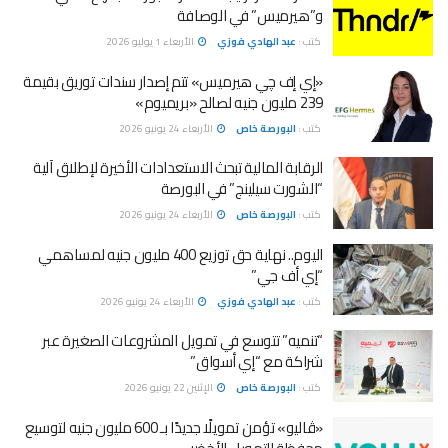
و”هيرميس” في الوصافة
كتب :
عبد الهادي فوزي
الأربعاء 1 يوليو 2026
«إي إف چي هيرميس» تتم إصدار سندات توريق بقيمة
239 مليون جنيه لصالح «بريميوم»
كتب :
البورصة خاص
الأربعاء 24 يونيو 2026
الرقابة المالية تبحث الاستعدادات الأخيرة لإطلاق آلية
“الشورت سيلينج” في البورصة
كتب :
البورصة خاص
الأربعاء 24 يونيو 2026
اليوم.. نهاية حق توزيع 400 مليون جنيه لمساهمي
“إي أف جي”
كتب :
عبد الهادي فوزي
الأربعاء 24 يونيو 2026
“تنميه” تتوسع في تمويل المشروعات الصغيرة عبر
شراكة مع “إي أسواق”
كتب :
البورصة خاص
الإثنين 22 يونيو 2026
«ڤاليو» تؤمن تمويلًا جديدًا بـ 600 مليون جنيه لتوسيع