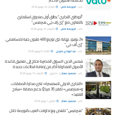
محفظة التمويل الأخضر
كتب :
البورصة خاص
الثلاثاء 16 يونيو 2026
“أبوظبي التجاري” يطلق أول صندوق استثماري
بالتعاون مع “إي إف چي هيرميس”
كتب :
البورصة خاص
الأربعاء 10 يونيو 2026
24 يونيو.. نهاية حق توزيع 400 مليون جنيه لمساهمي
“إي أف جي”
كتب :
عبد الهادي فوزي
الثلاثاء 9 يونيو 2026
شمس الدين: السوق المصرية تحتاج إلى تعميق قاعدة
الأصول المتداولة أكثر من إضافة قطاعات جديدة
كتب :
محمود معتز
و
4 اخرون
الأربعاء 10 يونيو 2026
«التجاري الدولي للسمسرة» تنتزع صدارة الصفقات..
و«هيرميس» تقفز 35 مركزًا بدعم صفقة «سلاح
التلميذ»
كتب :
محمود معتز
الإثنين 1 يونيو 2026
“هيرميس” تقتنص ربع تداولات العرب بالبورصة خلال