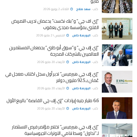
مايو
كتب :
سعد صلاح
الثلاثاء 2 يونيو 2026
“إي اف چي” و”بنك نكست” يدعمان تدريب التمريض
القلبي بمؤسسة مجدي يعقوب
كتب :
البورصة خاص
الخميس 21 مايو 2026
“إي إف چي” و”سوق أبو ظبي” يجمعان المستثمرين
العالميين بالشركات المدرجة
كتب :
البورصة خاص
الأربعاء 20 مايو 2026
“إي إف چي هيرميس” تدير أول سجل اكتتاب معجل في
عُمان بـ92.5 مليون دولار
كتب :
البورصة خاص
الأربعاء 20 مايو 2026
6.6 مليار جنيه إيرادات “إي إف چي القابضة” بالربع الأول
كتب :
البورصة خاص
الأربعاء 20 مايو 2026
“إي إف چي هيرميس” تختتم مؤتمر فرص الاستثمار
لـ”تداول” وسط تنامي التوترات الجيوسياسية