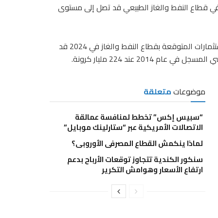
 في قطاع النفط والغاز الطبيعي قد تصل إلى مستوى
وأوضح الاستطلاع الذي نُشرت نتائجه اليوم الخميس، أن حجم الاستثمارات المتوقعة بقطاع النفط والغاز في 2024 قد
موضوعات
متعلقة
“سبيس إكس” تخطط لمنافسة عمالقة
الاتصالات الأمريكية عبر “ستارلينك موبايل”
لماذا ينكمش القطاع المصرفى الأوروبى؟
سنكور الكندية تتجاوز توقعات الأرباح بدعم
ارتفاع الأسعار وهوامش التكرير