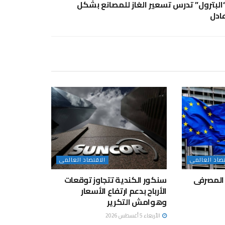
البترول” تدرس تسعير الغاز للمصانع بشكل
ادل
تصاد العالمى
الاقتصاد العالمى
المصرفى
سنكور الكندية تتجاوز توقعات
الأرباح بدعم ارتفاع الأسعار
وهوامش التكرير
الأربعاء 5 أغسطس 2026