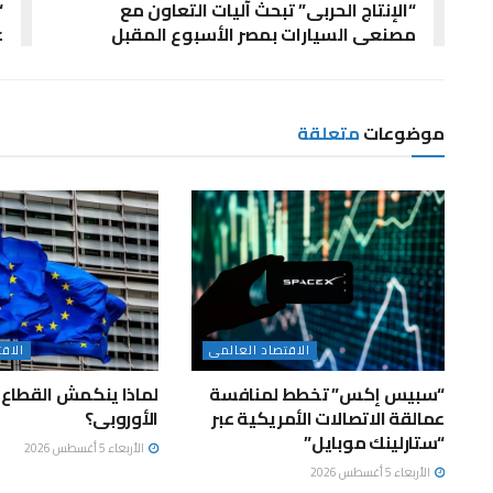
“الإنتاج الحربى” تبحث آليات التعاون مع
“
مصنعى السيارات بمصر الأسبوع المقبل
ع
موضوعات
متعلقة
الاقتصاد العالمى
الاق
“سبيس إكس” تخطط لمنافسة
لماذا ينكمش القطاع 
عمالقة الاتصالات الأمريكية عبر
الأوروبى؟
“ستارلينك موبايل”
الأربعاء 5 أغسطس 2026
الأربعاء 5 أغسطس 2026