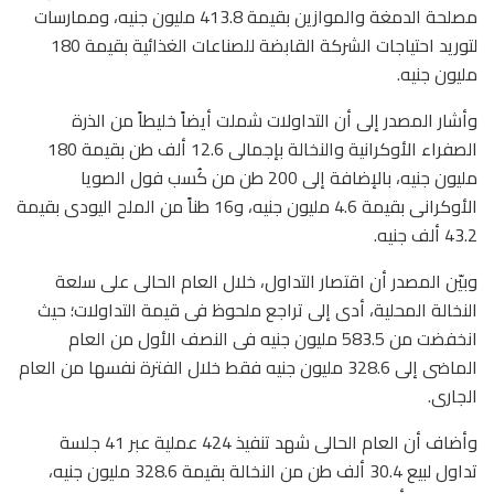
مصلحة الدمغة والموازين بقيمة 413.8 مليون جنيه، وممارسات
لتوريد احتياجات الشركة القابضة للصناعات الغذائية بقيمة 180
مليون جنيه.
وأشار المصدر إلى أن التداولات شملت أيضاً خليطاً من الذرة
الصفراء الأوكرانية والنخالة بإجمالى 12.6 ألف طن بقيمة 180
مليون جنيه، بالإضافة إلى 200 طن من كُسب فول الصويا
الأوكرانى بقيمة 4.6 مليون جنيه، و16 طناً من الملح اليودى بقيمة
43.2 ألف جنيه.
وبيّن المصدر أن اقتصار التداول، خلال العام الحالى على سلعة
النخالة المحلية، أدى إلى تراجع ملحوظ فى قيمة التداولات؛ حيث
انخفضت من 583.5 مليون جنيه فى النصف الأول من العام
الماضى إلى 328.6 مليون جنيه فقط خلال الفترة نفسها من العام
الجارى.
وأضاف أن العام الحالى شهد تنفيذ 424 عملية عبر 41 جلسة
تداول لبيع 30.4 ألف طن من النخالة بقيمة 328.6 مليون جنيه،