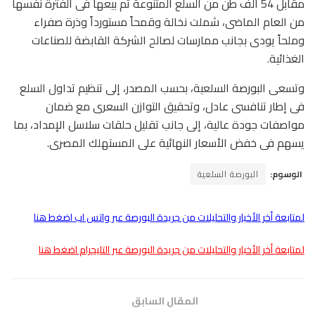
مقابل 54 ألف طن من السلع المتنوعة تم بيعها فى الفترة نفسها
من العام الماضى، شملت نخالة وقمحاً مستورداً وذرة صفراء
وملحاً يودى بجانب ممارسات لصالح الشركة القابضة للصناعات
الغذائية.
وتسعى البورصة السلعية، بحسب المصدر، إلى تنظيم تداول السلع
فى إطار تنافسى عادل، وتحقيق التوازن السعرى مع ضمان
مواصفات جودة عالية، إلى جانب تقليل حلقات سلاسل الإمداد، بما
يسهم فى خفض الأسعار النهائية على المستهلك المصرى.
الوسوم:
البورصة السلعية
لمتابعة أخر الأخبار والتحليلات من جريدة البورصة عبر واتس اب اضغط هنا
لمتابعة أخر الأخبار والتحليلات من جريدة البورصة عبر التليجرام اضغط هنا
المقال السابق