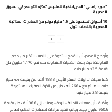
“هيرداراماني” السريلانكية للملابس تعتزم التوسع في السوق
المصرية
10 أسواق تستحوذ على 1.6 مليار دولار من الصادرات الغذائية
المصرية بالنصف الأول
وأوضح المصدر، أن القمح استحوذ على النصيب الأكبر من حجم
التداولات؛ حيث بلغت الكميات المتداولة منه نحو 1.170 مليون طن
بقيمة 12.5 مليار جنيه.
كما سجلت تداولات السكر الأبيض 183.3 ألف طن بقيمة 4.4 مليار
جنيه، بينما تم بيع 266.4 ألف طن من الذرة الصفراء المستوردة
بقيمة 2.8 مليار جنيه.
وأضاف أن مبيعات النخالة «الردة» وصلت إلى 96.6 ألف طن بقيمة
960.6 مليون جنيه، بجانب تنفيذ مزادات لمصادرات الذهب لصالح