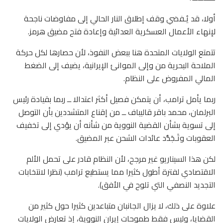
أولا، قد يُـفضي وقف إطلاق النار الحالي إلى مفاوضات ناجحة
لإنهاء الأعمال العسكرية العدائية وإعادة فتح مضيق هرمز.
تتمتع الولايات المتحدة هنا ببعض النفوذ، لأن حصارها لكل حركة
الملاحة البحرية من وإلى الموانئ الإيرانية، يضيف إلى الضغط
المالي المفروض على النظام.
ربما يأمل ترامب، أن يتمكن فصيل أكثر اعتدالا ــ ربما بقيادة رئيس
البرلمان، محمد باقر قاليباف ــ من إقناع المتشددين بأن التوصل
إلى تسوية بشأن القضية النووية من شأنه أن يؤدي إلى تخفيف
العقوبات وتَـجَدُّد عائدات الشحن عبر المضيق.
لكن هذا السيناريو غير مرجح، لأن النظام قادر على تحمل الألم
الاقتصادي لفترة أطول كثيرا مما يستطيع ترامب (نظرا لانتخابات
التجديد النصفي التي تلوح في الأفق).
علاوة على ذلك، لا يزال الجانبان متباعدين كثيرا حول كثير من
القضايا، وليس فقط طموحات إيران النووية،
إذ تعارض الولايات