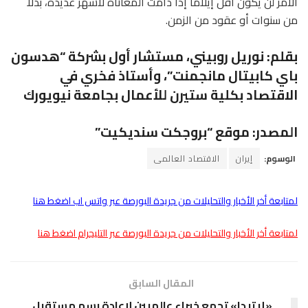
الأمر لن يكون أقل إيلاما إذا دامت المعاناة لأشهر عديدة، بدلا
من سنوات أو عقود من الزمن.
بقلم: نوريل روبيني، مستشار أول بشركة “هدسون
باي كابيتال مانجمنت”، وأستاذ فخري في
الاقتصاد بكلية ستيرن للأعمال بجامعة نيويورك
المصدر: موقع “بروجكت سنديكيت”
الوسوم:
إيران
الاقتصاد العالمى
لمتابعة أخر الأخبار والتحليلات من جريدة البورصة عبر واتس اب اضغط هنا
لمتابعة أخر الأخبار والتحليلات من جريدة البورصة عبر التليجرام اضغط هنا
المقال السابق
«إيتيدا» تجمع خبراء عالميين لإعادة رسم مستقبل