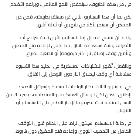
في ظل هذه الظروف، سينخفض النمو العالمي، ويرتفع التضخم.
لكن بما أن هذا السيناريو الثاني غير مستقر بطبيعته، فمن غير
الممكن أن يستمر لأكثر من شهرين أو ثلاثة أشهر.
ولا بد أن يفسح المجال إما للسيناريو الأول (حيث يتراجع أحد
الأطراف ويثبت استعداده للتنازل بما يكفي لإعادة فتح المضيق
وتأمين وقف إطلاق نار أكثر ديمومة) أو لتصعيد الصراع.
وبالفعل، تُظهر الاشتباكات العسكرية في الخليج هذا الأسبوع
هشاشة أي وقف لإطلاق النار دون التوصل إلى اتفاق.
في السيناريو الثالث، تختار الولايات المتحدة وإسرائيل التصعيد
بإطلاق العنان لكل الوسائل العسكرية، والاقتصادية، وغير ذلك من
السبل المتاحة تحت تصرفهما لإجبار النظام على الاستسلام أو
الانهيار.
في حالة الاستسلام، سيكون لزاما على النظام قبول التوقف
الكامل عن التخصيب النووي وإعادة فتح المضيق دون شروط.