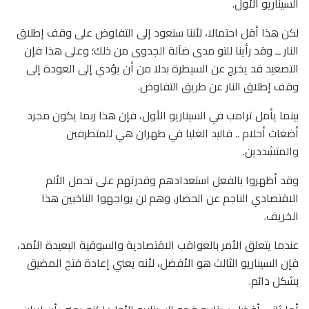
السيناريو الأول.
لكن هذا أقل احتمالا، لأننا سنعود إلى التفاوض على وقف إطلاق
النار ــ وقد رأينا للتو مدى ضآلة الجدوى من ذلك؛ وعلى هذا فإن
التصعيد قد يخرج عن السيطرة بدلا من أن يؤدي إلى العودة إلى
وقف إطلاق النار عن طريق التفاوض.
بينما يأمل ترامب في السيناريو الأول، فإن هذا ربما يكون مجرد
أضغاث أحلام .. فاليد العليا في طهران هي للمتطرفين
والمتشددين.
وقد أظهروا بالفعل استعدادهم وقدرتهم على تحمل الألم
الاقتصادي الناجم عن الحصار، وهم لن يواجهوا الناخبين هذا
الخريف.
عندما يتعلق الأمر بالعواقب الاقتصادية والسوقية البعيدة الأمد،
فإن السيناريو الثالث هو الأفضل، لأنه يعني إعادة فتح المضيق
بشكل دائم.