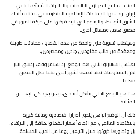
المتحدة برامج الصواريخ الباليستية والطائرات الـمُسَيَّرة آليا في
إيران، ودعمها للجماعات الإسلامية المتطرفة في مختلف أنحاء
الشرق الأوسط، والرسوم التي تريد فرضها على حركة المرور في
مضيق هرمز، ومسائل أخرى.
وسيتطلب تسوية حتى واحدة من هذه القضايا ، محادثات طويلة
ومعقدة من جانب مفاوضين جادين ومخضرمين.
يعكس السيناريو الثاني هذا الوضع، إذ يستمر وقف إطلاق النار،
لكن المفاوضات تمتد لبضعة أشهر أخرى بينما يظل المضيق
مغلقا.
هذا هو الوضع الحالي بشكل أساسي، وهو بعيد كل البعد عن
المثالية.
ذلك أن الوضع الراهن يلحق أضرارا اقتصادية ومالية كبيرة
بالاقتصاد العالمي، مع اتجاه أسعار النفط والطاقة إلى الارتفاع،
بل وتجاوزها ذروتها خلال الأربعين يوما من الحرب المسلحة.