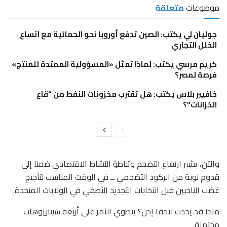
موضوعات
متعلقة
جوليان لي يكتب: الصين تدفع أوروبا نحو الحمائية مع اتساع
الخلل التجاري
كريم مرسي يكتب: لماذا تمثل «المسؤولية الممتدة للمنتج»
فرصة لمصر؟
خافيير بلاس يكتب: هل تقترب مخزونات النفط من “قاع
الخزانات”؟
والآن، يشير ارتفاع التضخم وتباطؤ النشاط الاقتصادي ضمنا إلى
قدوم نوبة من الركود التضخمي ــ في الوقت المناسب لتأجيج
غضب الناخبين قبل انتخابات التجديد النصفي في الولايات المتحدة.
ماذا قد يحدث لاحقا إذن؟ ينطوي الأمر على أربعة سيناريوهات
محتملة.