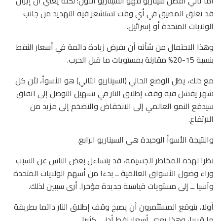
أما ثاني أفضل سيناريو فهو السيناريو الأول؛ لكنه يعني أن إيران
قد تغلق المضيق في أي وقت تستشعر فيه التهديد من جانب
الولايات المتحدة أو إسرائيل.
وهذا الاحتمال من شأنه أن يفرض زيادة دائمة في أسعار النفط
بنسبة 15-20% مقارنة بمستويات ما قبل الحرب.
مع ذلك، يظل الوضع الحالي (السيناريو الثاني) هو الأسوأ، لأن كل
شهر يفشل فيه وقف إطلاق النار في تسهيل التوصل إلى اتفاق
سيدفع النمو العالمي إلى الانخفاض والتضخم إلى مزيد من
الارتفاع.
والنتيجة الأسوأ الوحيدة هي السيناريو الرابع.
نظرا لهذه المخاطر الجسيمة، قد يتساءل بعض الناس عن السبب
وراء وصول الأسواق العالمية ــ بدءا من أسهم الولايات المتحدة
وآسيا ــ إلى مستويات قياسية جديدة مؤخرا. أرى سببين لذلك.
أولا، يتوقع المستثمرون أن يصبح وقف إطلاق النار دائما بطريقة
ما قريبا، وهذا يعني أسعار نفط أدنى كثيرا.