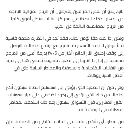
ثانيا، يبدو أن بعض المراقبين يفترضون أن الرياح المواتية الناتجة
عن ازدهار الذكاء الاصطناعي ومراكز البيانات ستظل أقوى كثيرا
من الرياح المعاكسة الناتجة عن الحرب.
ولكن إذا كنت حقا تؤمن بذلك، فقد تجد في انتظارك صدمة قاسية.
فالأسواق لا تحدد الأسعار بما يتفق مع ارتفاع احتمالات التوصل
إلى وقف إطلاق النار الدائم (أكثر من 75%) بدرجة أعلى من المرجح
فحسب، بل إننا إذا انتهينا إلى تصعيد، فسوف يُـفضي هذا إلى مزيد
من التقلبات الاقتصادية والسوقية والمخاطر السلبية حتى في
أفضل السيناريوهات.
وفي حين أن التصعيد الذي يؤدي إلى استسلام النظام سيكون أكثر
احتمالا من ذلك الذي يؤدي إلى ركود تضخمي على غرار سبعينيات
القرن العشرين، فإن الأسواق ستكون رغم ذلك استخفت بمخاطر
المعاناة في الوقت ذاته.
من منظور أي شخص يقف على الجانب الخاطئ من الصفقة، فإن