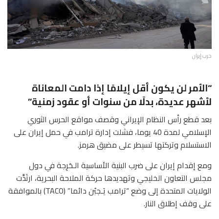
حرب إيران
“الأمر لن يكون أقل إيلامًا إذا دامت المعاناة
لأشهر عديدة، بدلًا من سنوات أو عقود زمنية”
بعد قطع رأس النظام الإيراني وقصف مواقع الحرس الثوري
الإسلامي لمدة 40 يوما، فشلت إدارة ترامب في حمل إيران على
الاستسلام وتركتها تسيطر على مضيق هرمز.
ومع إقدام إيران على ضرب البنية الأساسية الـحَرِجة في دول
مجلس التعاون الخليجي وتهديدها حركة الملاحة البحرية، ارتَدَّت
الولايات المتحدة إلى وضع “ترامب يَـجبُن دائما” (TACO) بالموافقة
على وقف إطلاق النار.