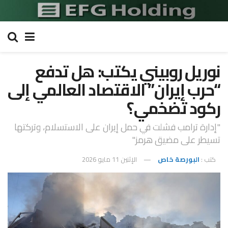
نوريل روبيني يكتب: هل تدفع
“حرب إيران” الاقتصاد العالمي إلى
ركود تضخمي؟
"إدارة ترامب فشلت في حمل إيران على الاستسلام، وتركتها
تسيطر على مضيق هرمز"
كتب :
البورصة خاص
الإثنين 11 مايو 2026