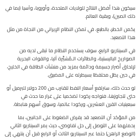
سيكون هذا أفضل النتائج للولايات المتحدة، وأوروبا، وآسيا (بما في
ذلك الصين)، وبقية العالم.
يكمن الخطر، بالطبع، في تمكن النظام الإيراني من النجاة من مثل
هذا التصعيد.
في السيناريو الرابع، سوف يستخدم النظام ما تبقى لديه من
الصواريخ الباليستية، والطائرات الـمُسَيَّرة آليا، والقوات البحرية
لإلحاق أضرار جسيمة ودائمة بمزيد من منشآت الطاقة في الخليج،
في حين يظل محتفظا بسيطرته على المضيق.
لو حدث ذلك، سترتفع أسعار النفط لتقترب من 200 دولار للبرميل أو
حتى تتجاوزها، فنواجه ركودا تضخميا على غرار ما حدث في
سبعينيات القرن العشرين، وركودا عالميا، وسوق أسهم هابطة.
من المؤكد أن التصعيد قد يفرض الضغوط على الجانبين، بما
يحملهما على التوصل إلى حل تفاوضي، حيث يمر السيناريو الثاني
(الوضع الراهن) حتما عبر السيناريو الثالث أو الرابع قبل أن ينتهي إلى