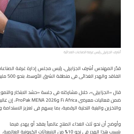
أشرف الجزايرلى رئيس غرفة الصناعات الغذائية
قدّر المهندس أشرف الجزايرلى، رئيس مجلس إدارة غرفة الصناعات
الفاقد والهدر الغذائى فى منطقة الشرق الأوسط، بنحو 500 مليون دولار.
قال «الجزايرلى»، خلال مشاركته فى جلسة «حشد الابتكار والتمو
ضمن فعاليات مع
والتخزين والبنية التحتية الرقمية، بما يسهم فى تعزيز الاستدامة 
وأوضح أن نحو ثلث الغذاء المنتج عالمياً يفقد أو يهدر، فيما
يتسبب هذا الهدر فى نحو 10% من الانبعاثات الكربونية العالمية،