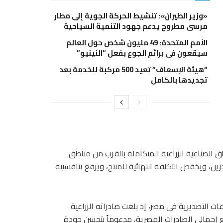
«وزير الطيران»: تنشيط الحركة الجوية إلى مطار
مرسى مطروح يدعم جهود التنمية السياحية
الأمم المتحدة: 49 مليون شخص حول العالم
سيقعون في براثم الجوع بفعل “النينيو”
“هيئة الإسعاف” تعيد 500 مركبة للخدمة بعد
تجديدها بالكامل
ق الصناعية الزراعية المتكاملة بالقرب من مناطق
خزين، ويخفض التكلفة النهائية للمنتج، ويرفع تنافسيته
ات التصديرية فى مصر، إذ بلغت صادراته الزراعية
ولار، بما يمثل قرابة ربع إجمالى الصادرات المصرية، مدعوماً بتحسن جودة