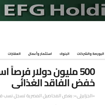
البورصة والشركات
البنوك
استثمار وأعمال
العقارات
م
500 مليون دولار فرصاً
خفض الفاقد الغذائى
«الجزايرلى»: بعض المحاصيل المصرية تسجل نسب فقد 