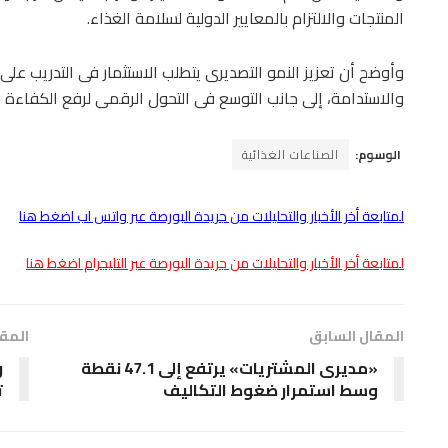
المنتجات والالتزام بالمعايير الدولية لسلامة الغذاء.
وأوضح أن تعزيز النمو التصديرى يتطلب الاستثمار فى التدريب على
والاستدامة، إلى جانب التوسع فى التحول الرقمى لرفع الكفاءة ا
الوسوم:
الصناعات الغذائية
لمتابعة أخر الأخبار والتحليلات من جريدة البورصة عبر واتس اب اضغط هنا
لمتابعة أخر الأخبار والتحليلات من جريدة البورصة عبر التليجرام اضغط هنا
المقال السابق
المقا
«مديرى المشتريات» يرتفع إلى 47.1 نقطة
ر
وسط استمرار ضغوط التكاليف
ت