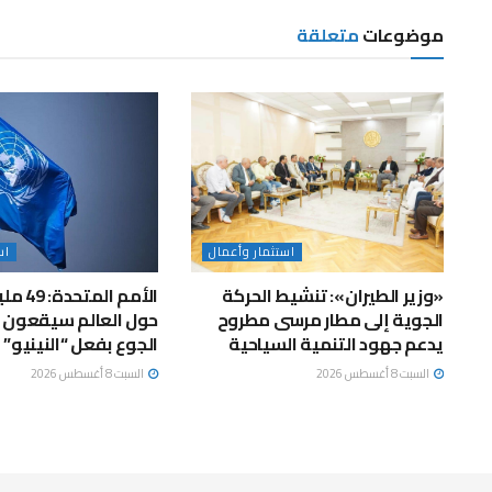
موضوعات
متعلقة
استثمار وأعمال
اس
«وزير الطيران»: تنشيط الحركة
الأمم ا
الجوية إلى مطار مرسى مطروح
حول العالم سيقعون ف
يدعم جهود التنمية السياحية
الجوع بفعل “النينيو”
السبت 8 أغسطس 2026
السبت 8 أغسطس 2026