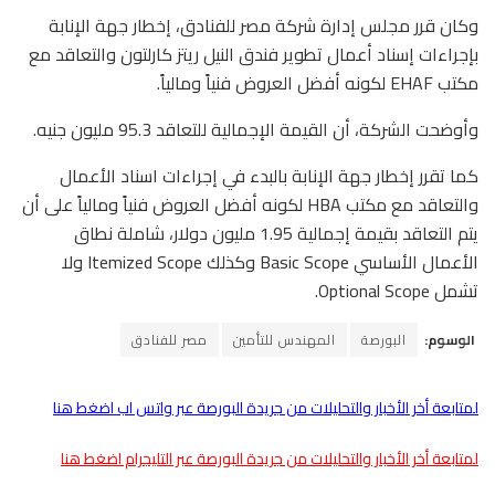
وكان قرر مجلس إدارة شركة مصر للفنادق، إخطار جهة الإنابة
بإجراءات إسناد أعمال تطوير فندق النيل ريتز كارلتون والتعاقد مع
مكتب EHAF لكونه أفضل العروض فنياً ومالياً.
وأوضحت الشركة، أن القيمة الإجمالية للتعاقد 95.3 مليون جنيه.
كما تقرر إخطار جهة الإنابة بالبدء في إجراءات اسناد الأعمال
والتعاقد مع مكتب HBA لكونه أفضل العروض فنياً ومالياً على أن
يتم التعاقد بقيمة إجمالية 1.95 مليون دولار، شاملة نطاق
الأعمال الأساسي Basic Scope وكذلك Itemized Scope ولا
تشمل Optional Scope.
الوسوم:
البورصة
المهندس للتأمين
مصر للفنادق
لمتابعة أخر الأخبار والتحليلات من جريدة البورصة عبر واتس اب اضغط هنا
لمتابعة أخر الأخبار والتحليلات من جريدة البورصة عبر التليجرام اضغط هنا