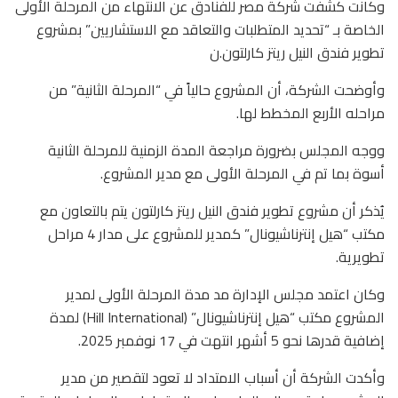
وكانت كشفت شركة مصر للفنادق عن الانتهاء من المرحلة الأولى
الخاصة بـ “تحديد المتطلبات والتعاقد مع الاستشاريين” بمشروع
تطوير فندق النيل ريتز كارلتون.ن
​وأوضحت الشركة، أن المشروع حالياً في “المرحلة الثانية” من
مراحله الأربع المخطط لها.
ووجه المجلس بضرورة مراجعة المدة الزمنية للمرحلة الثانية
أسوة بما تم في المرحلة الأولى مع مدير المشروع.
​يُذكر أن مشروع تطوير فندق النيل ريتز كارلتون يتم بالتعاون مع
مكتب “هيل إنترناشيونال” كمدير للمشروع على مدار 4 مراحل
تطويرية.
وكان اعتمد مجلس الإدارة مد مدة المرحلة الأولى لمدير
المشروع مكتب “هيل إنترناشيونال” (Hill International) لمدة
إضافية قدرها نحو 5 أشهر انتهت في 17 نوفمبر 2025.
​وأكدت الشركة أن أسباب الامتداد لا تعود لتقصير من مدير