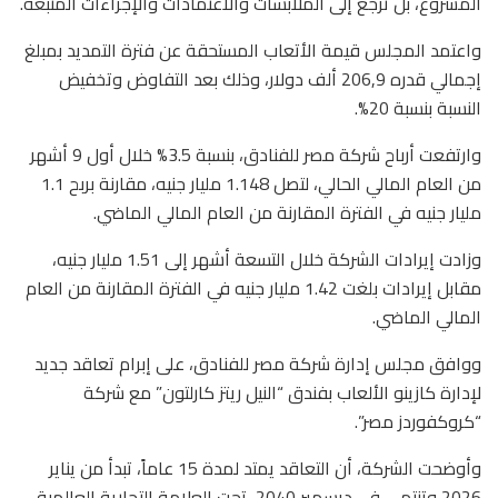
المشروع، بل ترجع إلى الملابسات والاعتمادات والإجراءات المتبعة.
​واعتمد المجلس قيمة الأتعاب المستحقة عن فترة التمديد بمبلغ
إجمالي قدره 206,9 ألف دولار، وذلك بعد التفاوض وتخفيض
النسبة بنسبة 20%.
وارتفعت أرباح شركة مصر للفنادق، بنسبة 3.5% خلال أول 9 أشهر
من العام المالي الحالي، لتصل 1.148 مليار جنيه، مقارنة بربح 1.1
مليار جنيه في الفترة المقارنة من العام المالي الماضي.
وزادت إيرادات الشركة خلال التسعة أشهر إلى 1.51 مليار جنيه،
مقابل إيرادات بلغت 1.42 مليار جنيه في الفترة المقارنة من العام
المالي الماضي.
ووافق مجلس إدارة شركة مصر للفنادق، على إبرام تعاقد جديد
لإدارة كازينو الألعاب بفندق “النيل ريتز كارلتون” مع شركة
“كروكفوردز مصر”.
وأوضحت الشركة، أن التعاقد يمتد لمدة 15 عاماً، تبدأ من يناير
2026 وتنتهي في ديسمبر 2040، تحت العلامة التجارية العالمية