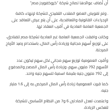
أن تُضاف عوائدها لصالح شركة “كروكفوردز مصر”
. وتم تفويض العضو المنتدب التنفيذي للشركة لإنهاء كافة
الإجراءات القانونية والتعاقدية، على أن يتم عرض التعاقد على
الجمعية العامة العادية في أقرب انعقاد لها.
وكانت وافقت الجمعية العامة غير العادية لشركة مصر للفنادق،
على توزيع أسهم مجانية وزيادة رأس المال، باستخدام رصيد الأرباح
المرحلة.
وأقرت العمومية توزيع سهم مجاني لكل سهم ليكون عدد
الأسهم 792 مليون سهم، وزيادة رأس المال المصدر والمدفوع
إلى 792 مليون جنيه بقيمة اسمية للسهم جنيه واحد.
كما قررت العمومية زيادة رأس المال المرخص به إلى 1.6 مليار
جنيه.
واعتمدت تعدل المادتين 6 و7 من النظام الأساسي للشركة
لتعكس الزيادة.