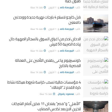
مليون جنيه
كتب :
البورصة خاص
و
1 اخرون
منذ 14 سنة
نايل كارجو تتسلم 4 بارجات نهرية جديدة ووحدتين
دافعتين
كتب :
البورصة خاص
و
1 اخرون
منذ 14 سنة
الدخان تحذر من اغراق السوق بالسجائر المهربة حال
زيادة الضريبة 50 قرش
كتب :
البورصة خاص
و
1 اخرون
منذ 14 سنة
كونسيرتيوم رباعى يقتنص التأمين على العمالة
المصرية بالخارج
كتب :
البورصة خاص
و
1 اخرون
منذ 14 سنة
4 مؤسسات مالية تسحب كراسة شروط هيكلة نشاط
كرة القدم لـ”الزمالك”
كتب :
محمود رضوان
منذ 14 سنة
“الأهلي” و”مصر” يفتحان 11 مخزن أمام الشركات
لتخزين الارز بعد تكدس المضارب