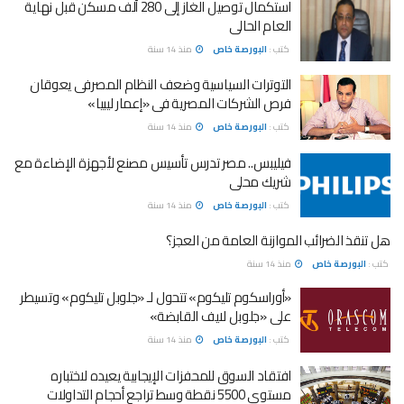
استكمال توصيل الغاز إلى 280 ألف مسكن قبل نهاية
العام الحالى
كتب :
البورصة خاص
منذ 14 سنة
التوترات السياسية وضعف النظام المصرفى يعوقان
فرص الشركات المصرية فى «إعمار ليبيا»
كتب :
البورصة خاص
منذ 14 سنة
فيليبس.. مصر تدرس تأسيس مصنع لأجهزة الإضاءة مع
شريك محلى
كتب :
البورصة خاص
منذ 14 سنة
هل تنقذ الضرائب الموازنة العامة من العجز؟
كتب :
البورصة خاص
منذ 14 سنة
«أوراسكوم تليكوم» تتحول لـ «جلوبل تليكوم» وتسيطر
على «جلوبل لايف القابضة»
كتب :
البورصة خاص
منذ 14 سنة
افتقاد السوق للمحفزات الإيجابية يعيده لاختباره
مستوى 5500 نقطة وسط تراجع أحجام التداولات