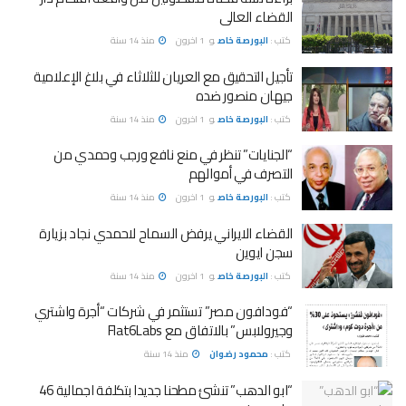
القضاء العالى
كتب :
البورصة خاص
و
1 اخرون
منذ 14 سنة
تأجيل التحقيق مع العريان للثلاثاء في بلاغ الإعلامية
جيهان منصور ضده
كتب :
البورصة خاص
و
1 اخرون
منذ 14 سنة
“الجنايات” تنظر في منع نافع ورجب وحمدي من
التصرف في أموالهم
كتب :
البورصة خاص
و
1 اخرون
منذ 14 سنة
القضاء الايراني يرفض السماح لاحمدي نجاد بزيارة
سجن ايوين
كتب :
البورصة خاص
و
1 اخرون
منذ 14 سنة
“فودافون مصر” تستثمر في شركات “أجرة واشتري
وجيرولابس” بالاتفاق مع Flat6Labs
كتب :
محمود رضوان
منذ 14 سنة
“ابو الدهب” تنشئ مطحنا جديدا بتكلفة اجمالية 46