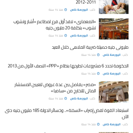
2011-2012
كتب :
البورصة خاص
منذ 14 سنة
«المعمارى» تنفذ أول فرع لمطاعم «أشاز وتشوب
تشوب» بتكلفة 20 مليون جنيه
كتب :
البورصة خاص
منذ 14 سنة
مليونى جنيه حصيلة ضريبة الملاهى خلال العيد
كتب :
البورصة خاص
منذ 14 سنة
الحكومة تحدد 6 مشروعات لطرحها بنظام «PPP» النصف الأول من 2013
كتب :
البورصة خاص
منذ 14 سنة
«مصر» يفاضل بين عدة عروض لتعيين المستشار
المالى للتخارج من «سامبا»
كتب :
البورصة خاص
منذ 14 سنة
استبعاد القوة لفض إضراب «السخنة».. وخسائر الدولة 185 مليون جنيه حتى
الآن
كتب :
البورصة خاص
منذ 14 سنة