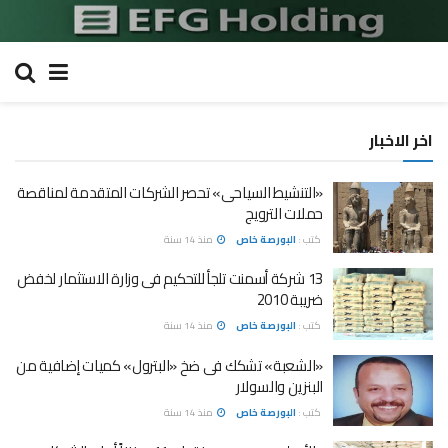
اخر الاخبار
«التنشيط السياحى» تحصر الشركات المتقدمة لمناقصة
حملات الترويج
كتب :
البورصة خاص
منذ 14 سنة
13 شركة أسمنت تلجأ للتحكيم فى وزارة الاستثمار لخفض
ضريبة 2010
كتب :
البورصة خاص
منذ 14 سنة
«الشعبة» تشكك فى ضخ «البترول» كميات إضافية من
البنزين والسولار
كتب :
البورصة خاص
منذ 14 سنة