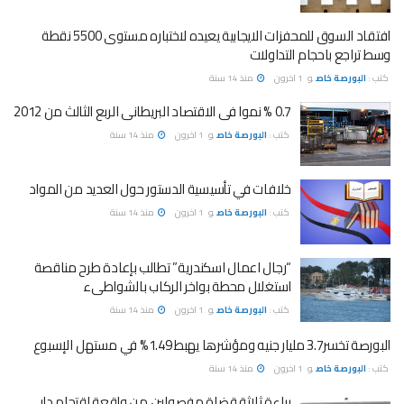
افتقاد السوق للمحفزات الايجابية يعيده لاختباره مستوى 5500 نقطة
وسط تراجع باحجام التداولات
كتب :
البورصة خاص
و
1 اخرون
منذ 14 سنة
0.7 % نموا فى الاقتصاد البريطانى الربع الثالث من 2012
كتب :
البورصة خاص
و
1 اخرون
منذ 14 سنة
خلافات في تأسيسية الدستور حول العديد من المواد
كتب :
البورصة خاص
و
1 اخرون
منذ 14 سنة
“رجال اعمال اسكندرية” تطالب بإعادة طرح مناقصة
استغلال محطة بواخر الركاب بالشواطىء
كتب :
البورصة خاص
و
1 اخرون
منذ 14 سنة
البورصة تخسر3.7 مليار جنيه ومؤشرها يهبط 1.49% في مستهل الإسبوع
كتب :
البورصة خاص
و
1 اخرون
منذ 14 سنة
براءة ثلاثة قضاة مفصولين من واقعة اقتحام دار