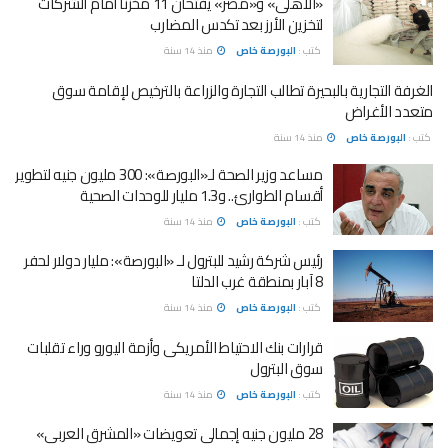
«الأهلى» و«مصر» يفتحان 11 مخزناً أمام الشركات
لتخزين الأرز بعد تكدس المضارب
كتب :
البورصة خاص
منذ 14 سنة
الغرفة التجارية بالبحيرة تطالب التجارة والزراعة بالترخيص لإقامة سوق
متعدد الأغراض
كتب :
البورصة خاص
منذ 14 سنة
مساعد وزير الصحة لـ«البورصة»: 300 مليون جنيه لتطوير
أقسام الطوارئ.. و1.3 مليار للوحدات الصحية
كتب :
البورصة خاص
منذ 14 سنة
رئيس شركة رشيد للبترول لـ «البورصة»: مليار دولار لحفر
8 آبار بمنطقة غرب الدلتا
كتب :
البورصة خاص
منذ 14 سنة
قرارات بنك الاحتياط الأمريكى وأزمة اليورو وراء تقلبات
سوق البترول
كتب :
البورصة خاص
منذ 14 سنة
28 مليون جنيه إجمالى تعويضات «المشرق العربى»