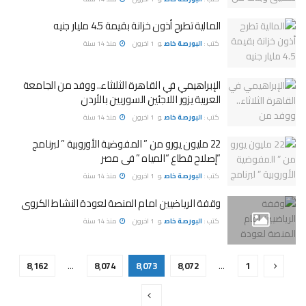
المالية تطرح أذون خزانة بقيمة 4.5 مليار جنيه
كتب :
البورصة خاص
و
1 اخرون
منذ 14 سنة
الإبراهيمي في القاهرة الثلاثاء.. ووفد من الجامعة
العربية يزور اللاجئين السوريين بالأردن
كتب :
البورصة خاص
و
1 اخرون
منذ 14 سنة
22 مليون يورو من ” المفوضية الأوروبية ” لبرنامج
“إصلاح قطاع “المياه ” فى مصر
كتب :
البورصة خاص
و
1 اخرون
منذ 14 سنة
وقفة الرياضيين امام المنصة لعودة النشاط الكروى
كتب :
البورصة خاص
و
1 اخرون
منذ 14 سنة
8٬162
…
8٬074
8٬073
8٬072
…
1