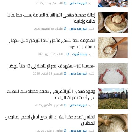
كتب :
البورصة خاص
الأحد 14 ديسمبر 2025
إحالة جمعية منتجي الأرز للنيابة العامة بسبب مخالفات
مالية وإدارية
كتب :
البورصة خاص
الثلاثاء 18 نوفمبر 2025
الحكومة تتجه لتصدير فائض إنتاج الأرز من خلال «جهاز
مستقبل مصر»
كتب :
بسمة ثروت
الثلاثاء 28 أكتوبر 2025
«بحوث الأرز» يستهدف رفع الإنتاجية إلى 12 طناً للهكتار
كتب :
البورصة خاص
الخميس 23 أكتوبر 2025
وفود منتدى الأرز الأفريقى تتفقد محطة سخا للاطلاع
على أحدث تقنيات الزراعة
كتب :
البورصة خاص
الخميس 9 أكتوبر 2025
الفلبين تمدد حظر استيراد الأرز حتى أبريل لدعم المزارعين
المحليين
كتب :
البورصة خاص
الإثنين 6 أكتوبر 2025