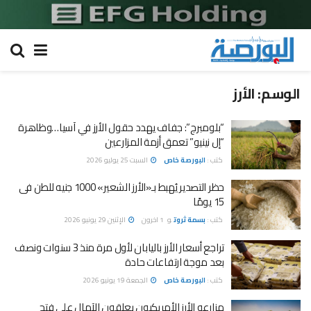
الوسم:
الأرز
“بلومبرج”: جفاف يهدد حقول الأرز في آسيا…وظاهرة
“إل نينيو” تعمق أزمة المزارعين
كتب :
البورصة خاص
السبت 25 يوليو 2026
حظر التصدير يُهبط بـ«الأرز الشعير» 1000 جنيه للطن فى
15 يومًا
كتب :
بسمة ثروت
و
1 اخرون
الإثنين 29 يونيو 2026
تراجع أسعار الأرز باليابان لأول مرة منذ 3 سنوات ونصف
بعد موجة ارتفاعات حادة
كتب :
البورصة خاص
الجمعة 19 يونيو 2026
مزارعو الأرز الأمريكيون يعلقون الآمال على فتح