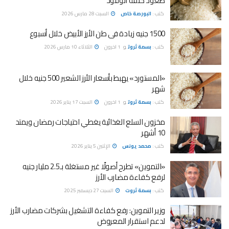
صعود كلفة الوقود
كتب :
البورصة خاص
السبت 28 مارس 2026
1500 جنيه زيادة فى طن الأرز الأبيض خلال أسبوع
كتب :
بسمة ثروت
و
1 اخرون
الثلاثاء 10 مارس 2026
«المستورد» يهبط بأسعار الأرز الشعير 500 جنيه خلال
شهر
كتب :
بسمة ثروت
و
1 اخرون
السبت 17 يناير 2026
مخزون السلع الغذائية يغطي احتياجات رمضان ويمتد
10 أشهر
كتب :
محمد يونس
الإثنين 5 يناير 2026
«التموين» تطرح أصولًا غير مستغلة بـ2.5 مليار جنيه
لرفع كفاءة مضارب الأرز
كتب :
بسمة ثروت
السبت 27 ديسمبر 2025
وزير التموين: رفع كفاءة التشغيل بشركات مضارب الأرز
لدعم استقرار المعروض