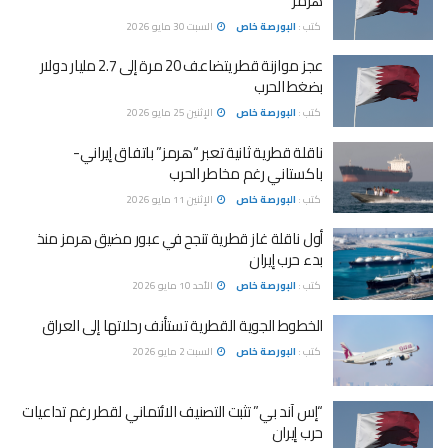
هرمز
كتب :
البورصة خاص
السبت 30 مايو 2026
عجز موازنة قطر يتضاعف 20 مرة إلى 2.7 مليار دولار
بضغط الحرب
كتب :
البورصة خاص
الإثنين 25 مايو 2026
ناقلة قطرية ثانية تعبر “هرمز” باتفاق إيراني-
باكستاني رغم مخاطر الحرب
كتب :
البورصة خاص
الإثنين 11 مايو 2026
أول ناقلة غاز قطرية تنجح في عبور مضيق هرمز منذ
بدء حرب إيران
كتب :
البورصة خاص
الأحد 10 مايو 2026
الخطوط الجوية القطرية تستأنف رحلاتها إلى العراق
كتب :
البورصة خاص
السبت 2 مايو 2026
“إس آند بي” تثبت التصنيف الائتماني لقطر رغم تداعيات
حرب إيران