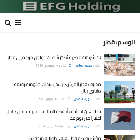
الوسم:
قطر
10 شركات مصرية تُصدّر شحنات دواجن مبردة إلى قطر
كتب :
محمد يونس
الثلاثاء 4 أغسطس 2026
مصرف قطر المركزى يصدر سندات حكومية بقيمة
مليارى ريال
كتب :
البورصة خاص
الثلاثاء 28 يوليو 2026
قطر تعلن استئناف أنشطة الملاحة البحرية بشكل كامل
اعتبارا من يوم غد
كتب :
البورصة خاص
السبت 25 يوليو 2026
مؤشر بورصة قطر يغلق تداولاته منخفضا