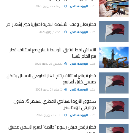
كتب :
البورصة خاص
الأربعاء 22 يوليو 2026
قطر تعلن وقف الأنشطة البحرية احترازيا حتى إشعار آخر
كتب :
البورصة خاص
الأحد 12 يوليو 2026
انتعاش نفط الشرق الأوسط يتسارع مع استئناف قطر
بيع الخام لآسيا
كتب :
البورصة خاص
الخميس 25 يونيو 2026
قطر تتوقع استئناف إنتاج الغاز الطبيعي المسال بشكل
طبيعي خلال أسابيع
كتب :
البورصة خاص
الأربعاء 24 يونيو 2026
صندوق الثروة السيادي القطري يستثمر 75 مليون
دولار في دونكاسترز
كتب :
البورصة خاص
الثلاثاء 23 يونيو 2026
قطر ترفض فرض رسوم “دائمة” لعبور السفن مضيق