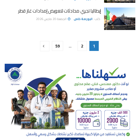
إيطاليا تجري محادثات لتعويض إمدادات غاز قطر
كتب :
البورصة خاص
الجمعة 20 مارس 2026
59
…
2
1