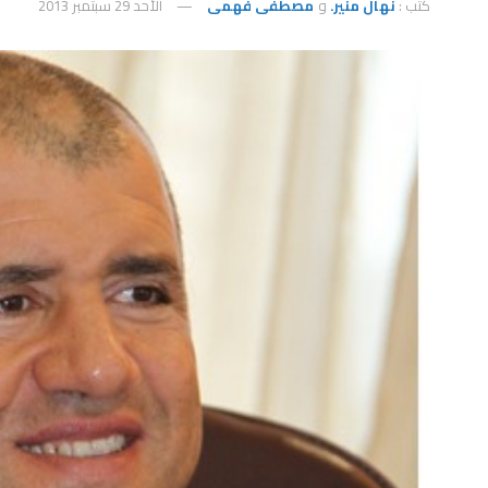
كتب :
نهال منير.
و
مصطفى فهمى
الأحد 29 سبتمبر 2013