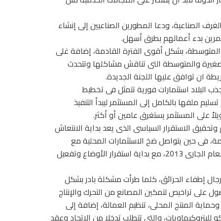
ف الصناعية، ودعا المطورين الصناعيين إلى إنشاء
مرين بدء أعمالهم بطرق أسهل.
والمتوسطة، بشكل أقوى الفترة القادمة، إضافة غلى
الصغيرة والمتوسطة التى تناقش مشاكلها وتتحدث
طة ان توافق عليها اللجنة الجديدة.
ذب البلاد استثمارات فورية تتمثل فى تخطيط
ليم ملفها بالكامل إلى المستثمر ليبدأ التنفيذ
اً على المستثمر يستغرق عامين أو أكثر.
 وتحقيق الاستقرار السياسى الذى يعد بداية الانتعاش
ائمة، فى حين يتواصل ضخ الاستثمارات المحلية مع
توقف الأجنبية، وتوقع معاودة ضخ الاستثمارات الأجنبية بنهاية العام الجارى 2013، مع بداية استقرار الأوضاع وتفعيل
رجال إطفاء الحرائق، كلما طرأت مشكلة بادر بشكل
ول على تراخيص لتمكين المصانع من التحرك والإنتاج
ماية المنتج المحلى، تنظيم العمالة، إضافة إلى
للبتروكيماويات، والتى تتطلب تدخلا من الاتحاد وعقد