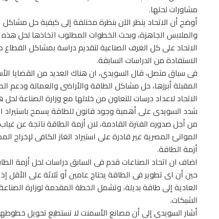
مشاورات لحلها.
أوضح أن الاتحاد ينظر الآن بنظرة مختلفة إلى كيفية حل مشاكل 
والملابس الجاهزة، وبحث الخطوات المطلوب اتخاذها لحل هذه 
الاتحاد على كل الغرف الصناعية لتقديم دراسة بمشاكل القطاع مث
الاستفادة من الدراسات السابقة.
فى سياق متصل، قال السويدي، ان هناك العديد من القضايا الأسا
المقبلة أبرزها، حل مشاكل الطاقة والأراضى والعمالة ودعم ال
الاتحاد لاعداد درسات للتعاون من خلالها مع وزارة الصناعة لحل 
شدد السويدى على أهمية وجود قانون للطاقة يسمح باستيراد الغا
من أجل صدوره الفترة القادمة، لان أزمة الطاقة ناتجة عن غياب ا
الموانئ المصرية غير قادرة على استيراد الغاز الكافى لإخراج 
أزمة الطاقة.
حين أن اى تطوير فى الطاقة يحتاج عامين أو ثلاثة على الأقل إذا 
العادية إلى طاقة بديلة، وتشمل الخطة المقدمة لوزارة الصناعة 
الشبكات.
أشار السويدى إلى أن مصانع الأسمنت لا تستطيع تحويل خطوطها 