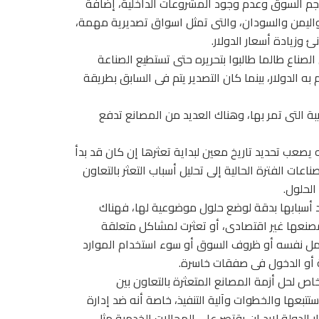
جم السوق وعدم وجود المشروعات الداخلية، إضافة
ا واليمن والسودان، والتى تمثل اسواق تصديرية مهمة،
 وزيادة أسعار الدولار.
 الصناع طالما طالبوا بتحريره حتى تستطيع الصناعة
 الدولار، بينما كان التصدير يتم فى السابق بطريقة
 التى تمر بها، وهناك العديد من المصانع تدفع
 وجود نحو 600 مصنع متعثر، إلا أنه يصعب تحديد تاريخ معين لبداية تعثرها إن كان قد بدأ
عات الفترة الحالية إلى تحليل أسباب التعثر بالتعاون
الحلول.
 أسبابها بدقة لوضع حلول موضوعية لها، فهناك
مصنعها غير اقتصادى، أو تعثرت لمشاكل متعلقة
لعمل نفسه أو ظروف السوق أو سوء استخدام الموارد
نة أو الدخول فى صفقات خاسرة.
ص لحل أزمة المصانع المتعثرة بالتعاون بين
تتبعها والخطوات وآلية التنفيذ، خاصة أنه ضد إدارة
الدولة لابد ان يقتصر على المجالات الخدمية مثل