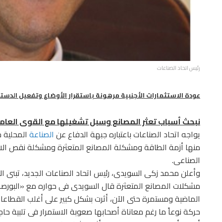
رئيس اتحاد الصناعات
عودة الاستثمارات الأجنبية مرهونة باستقرار الأوضاع وتفعيل الدستو
نبحث أسباب تعثر المصانع وسبل تشغيلها مع القوى العام
يواجه اتحاد الصناعات باعتباره جبهة الدفاع عن
الصناعة
المحلية خ
منها أزمة الطاقة ومشكلة المصانع المتعثرة ومشكلة نقص الاراض
الصناعى.
وأعلن محمد زكى السويدى، رئيس اتحاد الصناعات الجديد، تبنى ال
مشكلات المصانع المتعثرة قال السويدى فى حواره مع «البورصة
الماضية ومستمرة حتى الآن، أثرت بشكل كبير على أغلب القطاعات 
حركة نوعاً ما رغم معاناة أصحابها صعوبة الاستمرار فى تلبية حا