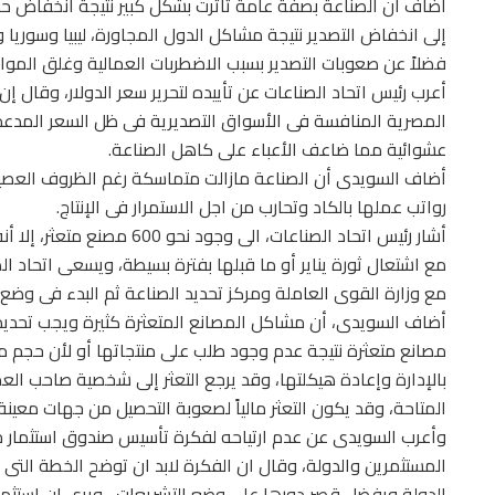
أضاف أن الصناعة بصفة عامة تأثرت بشكل كبير نتيجة انخفاض ح
إلى انخفاض التصدير نتيجة مشاكل الدول المجاورة، ليبيا وسوري
فضلاً عن صعوبات التصدير بسبب الاضطربات العمالية وغلق الموانئ
أعرب رئيس اتحاد الصناعات عن تأييده لتحرير سعر الدولار، وقال إن
المصرية المنافسة فى الأسواق التصديرية فى ظل السعر المدعم به
عشوائية مما ضاعف الأعباء على كاهل الصناعة.
أضاف السويدى أن الصناعة مازالت متماسكة رغم الظروف العصيبة
رواتب عملها بالكاد وتحارب من اجل الاستمرار فى الإنتاج.
أشار رئيس اتحاد الصناعات، الى
مع اشتعال ثورة يناير أو ما قبلها بفترة بسيطة، ويسعى اتحاد الصنا
مع وزارة القوى العاملة ومركز تحديد الصناعة ثم البدء فى وضع 
أضاف السويدى، أن مشاكل المصانع المتعثرة كثيرة ويجب تحديد
مصانع متعثرة نتيجة عدم وجود طلب على منتجاتها أو لأن حجم 
بالإدارة وإعادة هيكلتها، وقد يرجع التعثر إلى شخصية صاحب ا
المتاحة، وقد يكون التعثر مالياً لصعوبة التحصيل من جهات معي
وأعرب السويدى عن عدم ارتياحه لفكرة تأسيس صندوق استثمار خا
المستثمرين والدولة، وقال ان الفكرة لابد ان توضح الخطة التى س
الدولة ويفضل قصر دورها على وضع التشريعات،، ويرى ان استثمار 