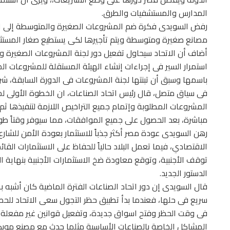
المدارس والمستشفيات والطرق.
رفض السويدى فكرة ضم المشروعات الصغيرة والمتوسطة إلى الغر
مصانع صغيرة ومتوسطة ويتم تأجيرها لكى يستطيع صغار المستث
أضاف أن الاتحاد سيحاول تفعيل دور لجنة المشروعات الصغيرة 
استمرار السير فى إجراءات إنشاء الهيئة المستقلة للمشروعات 
باسمها وسبق أن تبنتها لجنة المشروعات فى الدورة السابقة، شري
فى سياق متصل، قال رئيس اتحاد الصناعات، ان الخطوة الأولى لج
المشروعات المطلوبة وإتمام جميع التراخيص اللازمة لتنفيذها ثم تس
مباشرة، بعد الحصول على جميع الموافقات، مما سيوفر وقتاً طويل
رهن السويدى عودة مصر أكثر جذباً للاستثمار بعودة الأمن للشارع
الاقتصادي، فيما تعمل البلاد حالياً للحفاظ على الاستثمارات الق
الدستور الجديد.
قال السويدى إن دور اتحاد الصناعات الفترة الماضية كان أشبه ب
سريع فى حلها، فعندما بدأ تطبيق حظر التجول سعى الاتحاد للحص
فى وقت الحظر وفتح اسواق جديدة، وتفعيل قوانين غير مفعلة وح
المشاكل الخاصة بالصناعات الأساسية مثلما حدث مع مصنع موبكو 