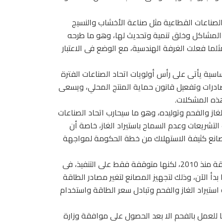
الصناعات القطاعية مثل صناعة الأخشاب والنسيج
المشاكل وخلق تنمية وتحديث لها، وهو ما طرحه
لما فعلت الغرفة الهندسية، مع الوضع فى الاعتبار
سية يأتى على رأس أولويات اتحاد الصناعات الفترة
صادرات وتفعيل قانون حماية المنتج المحلي، ويسعى
هذه المشكلات.
ز والفحم وتوليده، وهو ما سيحارب اتحاد الصناعات
لتشريعات وعدم السماح باستيراد الغاز، خاصة أن
المصانع كثيفة الاستهلاك من خطة الحكومة لمواجهة
اضاف ان اتحاد الصناعات قدم فى السابق دراسات لحل أزمة الطاقة منذ 2010، لكنها متوقفة فقط على التنفيذ، فى
بدأ الآن، وذلك لتجهيز المصانع لتغير مصادر الطاقة
استيراد الغاز والفحم وتبادل سعر الطاقة واستخدام
للعمل بالفحم الا بعد الحصول على موافقة وزارة