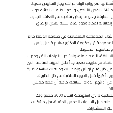
لاتها مع وزارة البيئة لم تنته وجار التفاوض معها.
شاكل نقص الأراضي، وأرجع الخلافات الدائرة حول
ل السابقة وهو ما يمكن تفاديه فى التعاقد الجديد،
يجابياته لمجرد وجود نقاط سلبية يمكن الإتفاق
لأداء المجموعة الاقتصادية فى حكومة الدكتور حازم
ه المجموعة فى حكومة الدكتور هشام قنديل رئيس
ة وحماسهم الملحوظ.
سابقة، لأنه جزء منه، واستنكر الاتهامات التى وجهت
تحاد مر بظروف صعبة جداً خلال الدورة السابقة، التى
داً كبيراً خلال الدورة الماضية فى ظل الظروف
ين عن أدائهم الدورة السابقة، خاصة أن عضو مجلس
ة.
رهن السويدى نجاح وزارة التجارة والصناعة فى تحقيق خريطتها الصناعية والتى استهدفت انشاء 3000 مصنع و22
ناعياً للصناعات الصغيرة والمتوسطة باستثمارات 35 مليار جنيه خلال السنوات الخمس المقبلة، بحل مشكلات
لك الاستثمارات.