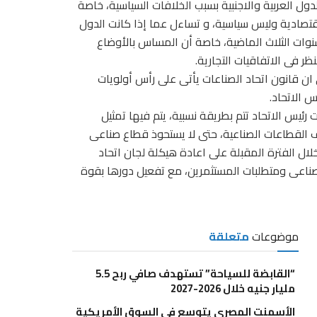
لدول العربية والاجنبية بسبب الخلافات السياسية، خاصة
اقتصادية وليس سياسية، و تساءل عما إذا كانت الدول
لسنوات الثلاث الماضية، خاصة أن المساس بالأوضاع
ظر فى الاتفاقيات التجارية.
ن قانون اتحاد الصناعات يأتى على رأس أولويات
 الاتحاد.
رئيس الاتحاد تتم بطريقة نسبية، يتم فيها تمثيل
القطاعات الصناعية، حتى لا يستحوذ قطاع صناعى
 خلال الفترة المقبلة على اعادة هيكلة لجان اتحاد
اجات النشاط الصناعى ومتطلبات المستثمرين، مع تفعيل دورها بقوة
موضوعات
متعلقة
“القابضة للسياحة” تستهدف صافي ربح 5.5
مليار جنيه خلال 2026-2027
الأسمنت المصرى يتوسع فى السوق الأمريكية