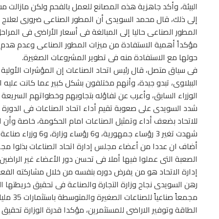
البيئة، وأكد جاهزية هذه المصانع للعمل بالفحم ولكن مازالت مشك
إلى ذلك، قال محمد السويدى أن المطور الصناعى ضرورى لعلاج م
المطور الصناعى حاليا إلى المبالغة فى أسعار الأراضى فى المراح
مؤكداً أهمية الاستفادة من ميزات المطور الصناعى وعدم هدم إ
حولها مع الاستفادة منه فى تطوير المشروعات الصغيرة.
فى سياق متصل، قال رئيس اتحاد الصناعات إن المؤشرات الأولية 
الببلاوى، تبدو جيدة، وأنهم مختلفون بشكل كبير عما كانت علي
الوزراء السابق، وأعرب عن تفاؤله بتجاوبهم وخطواتهم السريع
شدد السويدى على صعوبة تقيم أداء اتحاد الصناعات فى الدورة ال
للاتحاد بضعف أداء وتمثيل الصناعات امام الحكومة، خاصة وأن الا
شهدت تغير 3 رؤساء جمهورية، و6 رؤساء وزارة، و6 وزراء صناعة فى ظل قيام ثورتين وإضطربات وخلافات سياسية كبيرة.
أضاف ان عددا من أعضاء مجلس إدارة اتحاد الصناعات بذلوا مجهو
الصعبة التى عملوا فيها أملا فى تحسن دور الأعضاء غير الراض
إدارة الاتحاد هو من يفرض دوره بنفسه من خلال مشاركته الفعال
مجمعاً ص
الطاقة وتوفير الاراضى للمستثمرين، مؤكدا قدرة الوزارة تحقيق ت