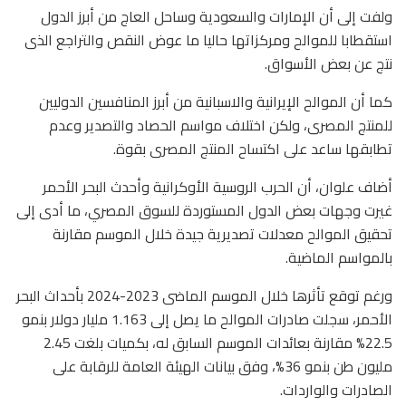
ولفت إلى أن الإمارات والسعودية وساحل العاج من أبرز الدول
استقطابا للموالح ومركزاتها حاليا ما عوض النقص والتراجع الذى
نتج عن بعض الأسواق.
كما أن الموالح الإيرانية والاسبانية من أبرز المنافسين الدوليين
للمنتج المصرى، ولكن اختلاف مواسم الحصاد والتصدير وعدم
تطابقها ساعد على اكتساح المنتج المصرى بقوة.
أضاف علوان، أن الحرب الروسية الأوكرانية وأحدث البحر الأحمر
غيرت وجهات بعض الدول المستوردة للسوق المصري، ما أدى إلى
تحقيق الموالح معدلات تصديرية جيدة خلال الموسم مقارنة
بالمواسم الماضية.
ورغم توقع تأثرها خلال الموسم الماضى 2023-2024 بأحداث البحر
الأحمر، سجلت صادرات الموالح ما يصل إلى 1.163 مليار دولار بنمو
22.5%؜ مقارنة بعائدات الموسم السابق له، بكميات بلغت 2.45
مليون طن بنمو 36%، وفق بيانات الهيئة العامة للرقابة على
الصادرات والواردات.