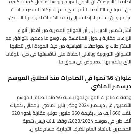
أضاف لـ”البورصة”، أن الدول العربية وروسيا تستقبل كميات كبيرة
من الموالح حاليًا أيضا.. الأمر الذى دعم الشركات المصرية للبحث
عن موردين جدد بها، إضافة إلى زيادة الكميات لمورديها الحاليين.
أشار شمس الدين، إلى أن الموالح المصرية من أفضل أنواع
الزراعات مقارنة بالدول المنافسة لها، وهو ما دعمها للتوافق مع
الاشتراطات والمواصفات القياسية من حيث الجودة التى تتطلبها
الأسواق الأوروبية وبالتالى الحفاظ على تنافسيتها فى ظل الأوقات
التى يرتفع بها المعروض فى سوق ما.
علوان: 6% نموا في الصادرات منذ انطلاق الموسم
ديسمبر الماضي
وحققت صادرات الموالح نموًا بنسبة 6% منذ انطلاق الموسم
التصديري في ديسمبر 2024 وحتى يناير الماضي، بإجمالى كميات
بلغت 666 ألف طن، بقيمة 360 مليون دولار، مقارنة بنحو628.1
ألف طن في موسم 2023/2024، وفقا لنائب رئيس شعبة
المصدرين بالاتحاد العام للغرف التجارية، حسام علوان.