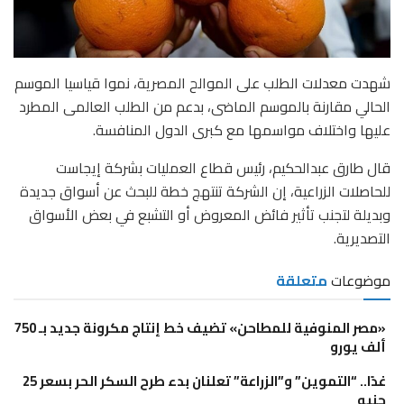
شهدت معدلات الطلب على الموالح المصرية، نموا قياسيا الموسم
الحالي مقارنة بالموسم الماضى، بدعم من الطلب العالمى المطرد
عليها واختلاف مواسمها مع كبرى الدول المنافسة.
قال طارق عبدالحكيم، رئيس قطاع العمليات بشركة إيجاست
للحاصلات الزراعية، إن الشركة تنتهج خطة للبحث عن أسواق جديدة
وبديلة لتجنب تأثير فائض المعروض أو التشبع في بعض الأسواق
التصديرية.
موضوعات
متعلقة
«مصر المنوفية للمطاحن» تضيف خط إنتاج مكرونة جديد بـ 750
ألف يورو
غدًا.. “التموين” و”الزراعة” تعلنان بدء طرح السكر الحر بسعر 25
جنيه