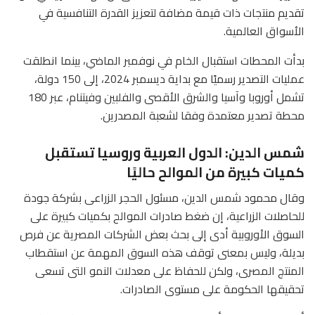
تقديم منتجات ذات قيمة مضافة لتعزيز القدرة التنافسية في
الأسواق العالمية.
بدأت المحطات استقبال الخام في نوفمبر الماضي، بينما انطلقت
عمليات التصدير رسميًا مع بداية ديسمبر 2024، إلى 150 دولة،
تشمل أوروبا وآسيا والشرق الأقصى والفلبين وفيتنام، عبر 180
محطة تصدير معتمدة وفقا لشعبة المصدرين.
شمس الدين: الدول العربية وروسيا تستقبل
كميات كبيرة من الموالح حاليًا
وقال محمود شمس الدين، مسئول الحجر الزراعى بشركة جودة
للحاصلات الزراعية، إن ضغط صادرات الموالح بكميات كبيرة على
السوق الأوروبية أدى إلى بحث بعض الشركات المصرية عن فرص
بديلة، وليس بمعنى توقف هذه السوق المهمة عن استقطاب
المنتج المصرى، ولكن للحفاظ على معدلات النمو التى تسعى
تحقيقها الحكومة على مستوى الصادرات.