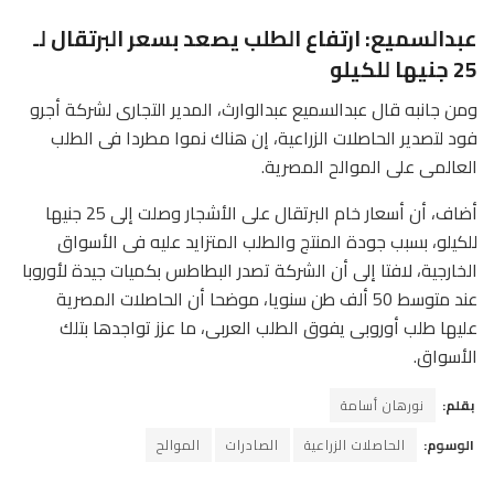
عبدالسميع: ارتفاع الطلب يصعد بسعر البرتقال لـ
25 جنيها للكيلو
ومن جانبه قال عبدالسميع عبدالوارث، المدير التجارى لشركة أجرو
فود لتصدير الحاصلات الزراعية، إن هناك نموا مطردا فى الطلب
العالمى على الموالح المصرية.
أضاف، أن أسعار خام البرتقال على الأشجار وصلت إلى 25 جنيها
للكيلو، بسبب جودة المنتج والطلب المتزايد عليه فى الأسواق
الخارجية، لافتا إلى أن الشركة تصدر البطاطس بكميات جيدة لأوروبا
عند متوسط 50 ألف طن سنويا، موضحا أن الحاصلات المصرية
عليها طلب أوروبى يفوق الطلب العربى، ما عزز تواجدها بتلك
الأسواق.
بقلم:
نورهان أسامة
الوسوم:
الحاصلات الزراعية
الصادرات
الموالح