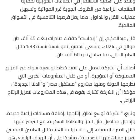
وشدد على أهمية الاستثمار في الصناعات التحويلية لحماية
المنتجات الزراعية من الظروف الجوية غير المواتية وتسهيل
عمليات النقل والتداول، مما يعزز فرصها التنافسية في الأسواق
العالمية.
قال عبدالحكيم، إن “إيجاست” حققت صادرات بلغت 45 ألف طن
موالح في 2024، وتسعى لتحقيق نمو بنسبة بنسبة 33% خلال
العام الحالى، بما يعادل نحو 60 ألف طن.
أضاف أن الشركة تعمل على تنفيذ خطط توسعية سواء عبر المزارع
المملوكة أو المؤجرة، أو من خلال المشروعات الكبرى التي
تطرحها الدولة ومنها مشروع “مستقبل مصر” و”الدلتا الجديدة”،
مؤكدًا أن الشركة تشارك بقوة في هذه المشروعات لتعزيز الإنتاج
الزراعي.
وتابع: “الشركة توسع نطاق إنتاجها بإضافة مساحات زراعية جديدة،
وإدخال محاصيل مثل الجزر والبطاطا السكرية، مع التركيز عليها
خلال الفترة المقبلة، إلى جانب زراعة العنب خلال العامين المقبلين
لتعزيز مساهمتها التصديرية”، مشددًا على أن الهدف الرئيسي هو