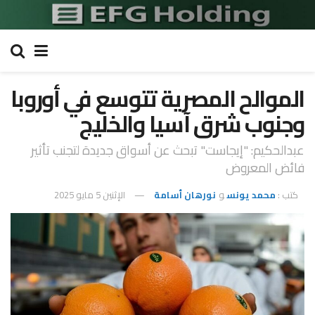
الموالح المصرية تتوسع في أوروبا
وجنوب شرق آسيا والخليج
عبدالحكيم: "إيجاست" تبحث عن أسواق جديدة لتجنب تأثير
فائض المعروض
كتب :
محمد يونس
و
نورهان أسامة
الإثنين 5 مايو 2025