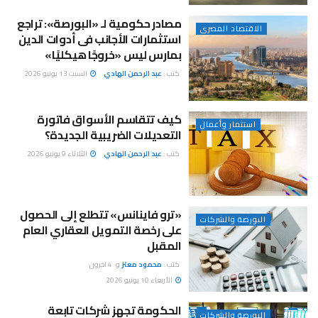
مصادر حكومية لـ «البورصة»: تراجع
الاقتصاد المصرى
استثمارات الأجانب فى أدوات الدين
بمارس ليس «خروجًا هيكليًا»
كتب :
عبد الرحمن الهادي
السبت 13 يونيو 2026
كيف تتقاسم الأسواق فاتورة
استثمار وأعمال
التعديلات الضريبية الجديدة؟
كتب :
عبد الرحمن الهادي
الثلاثاء 9 يونيو 2026
«ترو فاينانس» تتطلع إلى الحصول
البورصة والشركات
على رخصة التمويل العقاري العام
المقبل
كتب :
محمود معتز
و
4 اخرون
الأربعاء 10 يونيو 2026
الحكومة تجهز شركات تابعة
البورصة والشركات