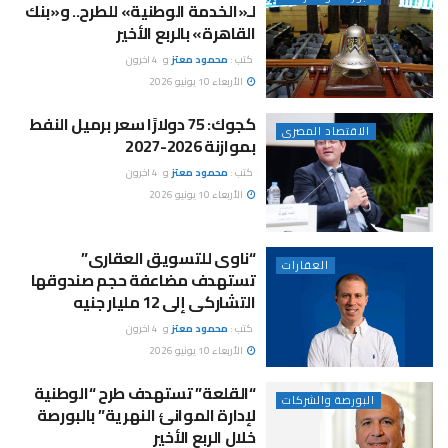
لـ«الخدمة الوطنية» للطرح.. و«بنك
القاهرة» بالربع الأخير
كتب :
محمود معتز
و
4 اخرون
الأربعاء 10 يونيو 2026
كجوك: 75 دولارًا سعر برميل النفط
الاقتصاد المصرى
بموازنة 2026-2027
كتب :
محمود معتز
و
4 اخرون
الأربعاء 10 يونيو 2026
“ناوى للتسويق العقارى”
العقارات
تستهدف مضاعفة حجم صندوقها
التشاركى إلى 12 مليار جنيه
كتب :
محمود معتز
و
4 اخرون
الأربعاء 10 يونيو 2026
“القلعة” تستهدف طرح “الوطنية
البورصة والشركات
لإدارة الموانئ النهرية” بالبورصة
خلال الربع الأخير