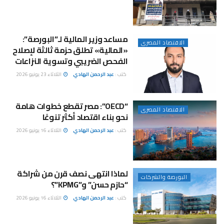
مساعد وزير المالية لـ”البورصة”:
الاقتصاد المصرى
«المالية» تطلق حزمة ثالثة لإصلاح
الفحص الضريبي وتسوية النزاعات
كتب :
عبد الرحمن الهادي
الثلاثاء 23 يونيو 2026
“OECD”: مصر تقطع خطوات هامة
الاقتصاد المصرى
نحو بناء اقتصاد أكثر تنوعًا
كتب :
عبد الرحمن الهادي
الثلاثاء 16 يونيو 2026
لماذا انتهى نصف قرن من شراكة
البورصة والشركات
“حازم حسن” و”KPMG”؟
كتب :
عبد الرحمن الهادي
الثلاثاء 16 يونيو 2026