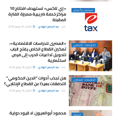
«إي تاكس» تستهدف افتتاح 10
استثمار وأعمال
مراكز خدمة ضريبية مميزة الفترة
المقبلة
كتب :
عبد الرحمن الهادي
الثلاثاء 30 يونيو 2026
«المصرى للدراسات الاقتصادية»:
الاقتصاد المصرى
تمكين القطاع الخاص يفتح الباب
لتحويل تداعيات الحرب إلى فرص
استثمارية
كتب :
عبد الرحمن الهادي
الإثنين 29 يونيو 2026
هل تجذب أدوات “الدين الحكومي”
الاقتصاد المصرى
التدفقات بعيدًا عن القطاع الإنتاجي؟
كتب :
عبد الرحمن الهادي
الإثنين 29 يونيو 2026
محمود أبوالعيون: لا قيود دولية
البنوك