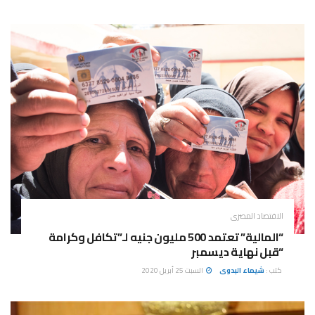
الاقتصاد المصرى
“المالية” تعتمد 500 مليون جنيه لـ”تكافل وكرامة
“قبل نهاية ديسمبر
كتب :
شيماء البدوى
السبت 25 أبريل 2020