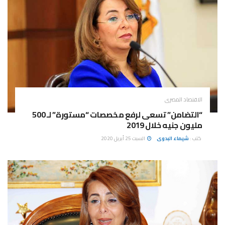
الاقتصاد المصرى
“التضامن” تسعى لرفع مخصصات “مستورة” لـ 500
مليون جنيه خلال 2019
كتب :
شيماء البدوى
السبت 25 أبريل 2020