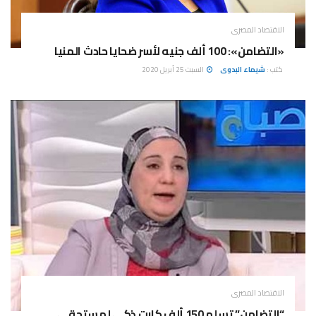
الاقتصاد المصرى
«التضامن»: 100 ألف جنيه لأسر ضحايا حادث المنيا
كتب :
شيماء البدوى
السبت 25 أبريل 2020
الاقتصاد المصرى
“التضامن” تسلم 150 ألف كارت ذكى لمستحقي