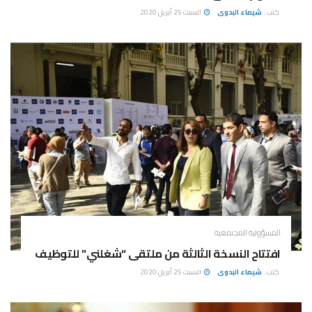
كتب :
شيماء البدوى
السبت 25 أبريل 2020
المسؤولية المجتمعية
افتتاح النسخة الثالثة من ملتقى “شغلني” للتوظيف
كتب :
شيماء البدوى
السبت 25 أبريل 2020