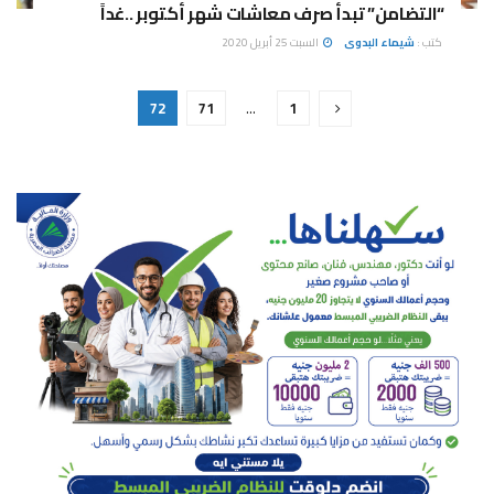
“التضامن” تبدأ صرف معاشات شهر أكتوبر ..غداً
كتب :
شيماء البدوى
السبت 25 أبريل 2020
72
71
…
1