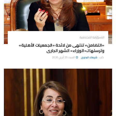
المسؤولية المجتمعية
«التضامن» تنتهى من لائحة «الجمعيات الأهلية»
وترسلها لـ«الوزراء» الشهر الجارى
كتب :
شيماء البدوى
السبت 25 أبريل 2020