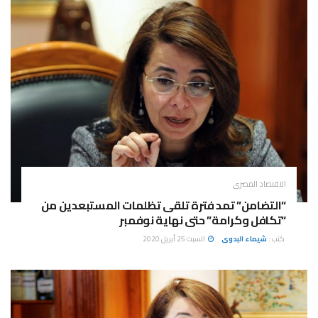
الاقتصاد المصرى
“التضامن” تمد فترة تلقى تظلمات المستبعدين من
“تكافل وكرامة” حتى نهاية نوفمبر
كتب :
شيماء البدوى
السبت 25 أبريل 2020