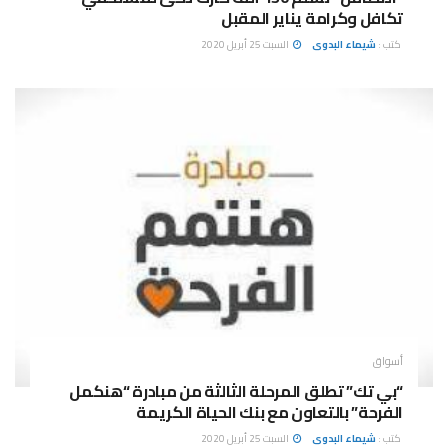
تكافل وكرامة يناير المقبل
كتب :
شيماء البدوى
السبت 25 أبريل 2020
أسواق
“بي تك” تطلق المرحلة الثالثة من مبادرة “هنكمل
الفرحة” بالتعاون مع بنك الحياة الكريمة
كتب :
شيماء البدوى
السبت 25 أبريل 2020