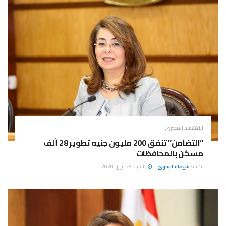
الاقتصاد المصرى
“التضامن” تنفق 200 مليون جنيه تطوير 28 ألف
مسكن بالمحافظات
كتب :
شيماء البدوى
السبت 25 أبريل 2020