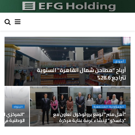
أسواق
أرباح “مطاحن شمال القاهرة” السنوية
تتراجع 28.6%
المسؤولية المجتمعية
البنوك
“أهل مصر” توقع بروتوكول تعاون مع
“المركزي الم
“جاسكو” لإنشاء غرفة عناية مركزة
الوطنية في م