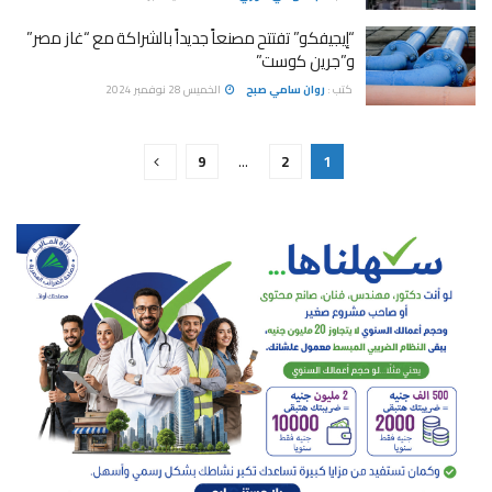
“إيجيفكو” تفتتح مصنعاً جديداً بالشراكة مع “غاز مصر”
و”جرين كوست”
كتب :
روان سامي صبح
الخميس 28 نوفمبر 2024
9
…
2
1