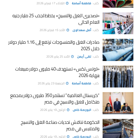
كتب :
فاطمة أسامة
الثلاثاء 17 فبراير 2026
«تصديرى الغزل والنسيج» يخطط لجذب 25 مليار جنيه
العام الحالى
كتب :
أمل سعداوى
الأحد 15 فبراير 2026
صادرات الغزل والمنسوجات ترتفع إلى 1.16 مليار دولار
خلال 2025
كتب :
تقى أيمن
الأحد 25 يناير 2026
«لوتس تكس» تستهدف 40 مليون دولار مبيعات
بنهاية 2026
كتب :
فاطمة أسامة
الجمعة 23 يناير 2026
“كريستال العالمية” تستثمر 350 مليون دولار بمجمع
متكامل للغزل والنسيج في مصر
كتب :
البورصة خاص
الإثنين 19 يناير 2026
الحكومة تناقش تحديات صناعة الغزل والنسيج
والملابس في مصر
كتب :
البورصة خاص
الإثنين 19 يناير 2026