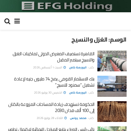
الوسم:
الغزل والنسيج
القاهرة تستضيف المعرض الدولى لماكينات الغزل
والنسيج سبتمبر المقبل
كتب :
البورصة خاص
السبت 1 أغسطس 2026
بنك الاستثمار القومي يضخ 74 مليون جنيه لإعادة
تشغيل “سمنود للنسيج”
كتب :
البورصة خاص
الخميس 30 يوليو 2026
الحكومة تستهدف زيادة المساحات المزروعة بالكتان
إلى 100 ألف فدان 2030
كتب :
محمد يونس
الثلاثاء 28 يوليو 2026
نائب رئيس الوزراء يتابع المراحل النهائية لاكتمال تطوير