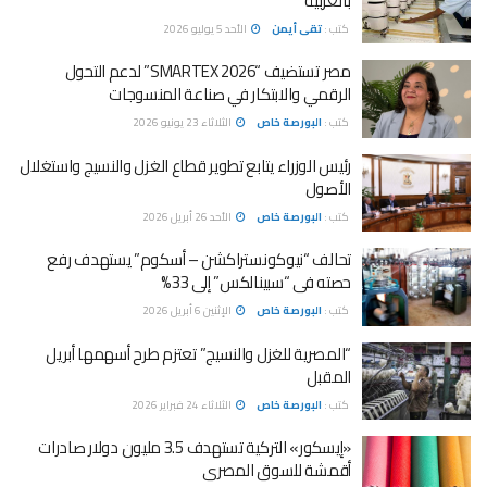
بالغربية
كتب :
تقى أيمن
الأحد 5 يوليو 2026
مصر تستضيف “SMARTEX 2026” لدعم التحول
الرقمي والابتكار في صناعة المنسوجات
كتب :
البورصة خاص
الثلاثاء 23 يونيو 2026
رئيس الوزراء يتابع تطوير قطاع الغزل والنسيج واستغلال
الأصول
كتب :
البورصة خاص
الأحد 26 أبريل 2026
تحالف “نيوكونستراكشن – أسكوم” يستهدف رفع
حصته فى “سبينالكس” إلى 33%
كتب :
البورصة خاص
الإثنين 6 أبريل 2026
“المصرية للغزل والنسيج” تعتزم طرح أسهمها أبريل
المقبل
كتب :
البورصة خاص
الثلاثاء 24 فبراير 2026
«إيسكور» التركية تستهدف 3.5 مليون دولار صادرات
أقمشة للسوق المصرى