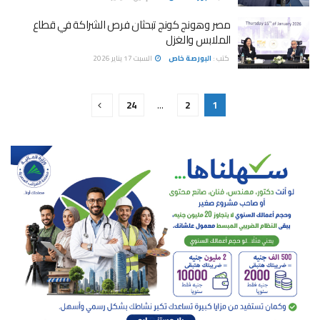
مصر وهونج كونج تبحثان فرص الشراكة في قطاع
الملابس والغزل
كتب :
البورصة خاص
السبت 17 يناير 2026
24
…
2
1